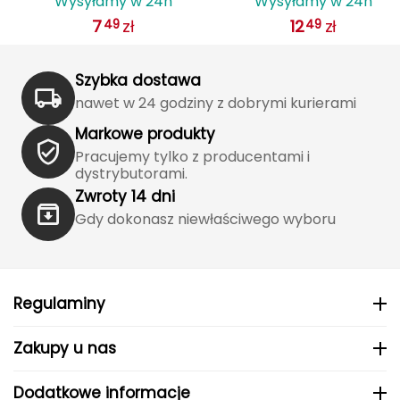
Wysyłamy w 24h
Wysyłamy w 24h
7
zł
12
zł
49
49
FASHY
Fjord Nansen
Szybka dostawa
nawet w 24 godziny z dobrymi kurierami
G
Markowe produkty
GIVOVA
Pracujemy tylko z producentami i
dystrybutorami.
GSI Outdoors
Zwroty 14 dni
Gdy dokonasz niewłaściwego wyboru
Gear Aid
Gerber
Regulaminy
Giant Dragon
Zakupy u nas
Gilmonte
Dodatkowe informacje
Giro