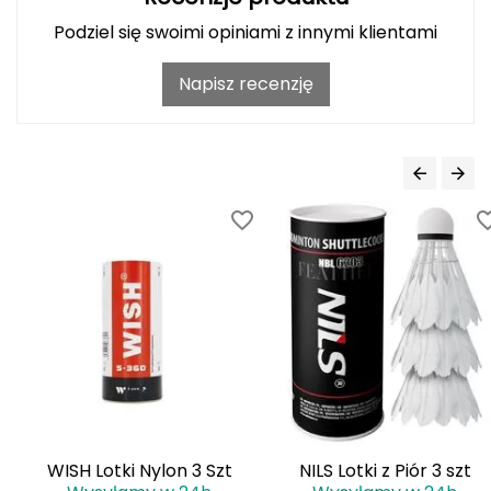
Podziel się swoimi opiniami z innymi klientami
Deuter
Napisz recenzję
Dolomite
E
EISBAR
ENERO
ENERO CAMP
ENERO PRO
Elmer by Swany
Extremities
WISH Lotki Nylon 3 Szt
NILS Lotki z Piór 3 szt
F