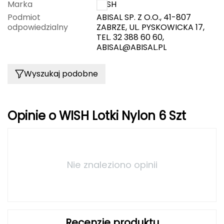
Marka
WISH
CMP
Podmiot
ABISAL SP. Z O.O., 41-807
odpowiedzialny
ZABRZE, UL. PYSKOWICKA 17,
Cassin
TEL. 32 388 60 60,
ABISAL@ABISAL.PL
Ciele Athletics
Wyszukaj podobne
Climbing Technology
Coleman
Opinie o WISH Lotki Nylon 6 Szt
Columbia
Comodo
Nie znaleziono opinii
D
DUNLOP
Darn Tough
Recenzje produktu