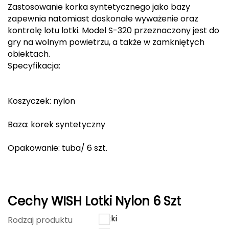
Zastosowanie korka syntetycznego jako bazy
Berghaus
zapewnia natomiast doskonałe wyważenie oraz
kontrolę lotu lotki. Model S-320 przeznaczony jest do
Black Diamond
gry na wolnym powietrzu, a także w zamkniętych
obiektach.
Blackburn
Specyfikacja:
Bliz
Koszyczek: nylon
Bridgedale
Baza: korek syntetyczny
Buff
Opakowanie: tuba/ 6 szt.
C
C.A.M.P.
CAMELBAK
Cechy WISH Lotki Nylon 6 Szt
CAMPINGAZ
Lotki
Rodzaj produktu