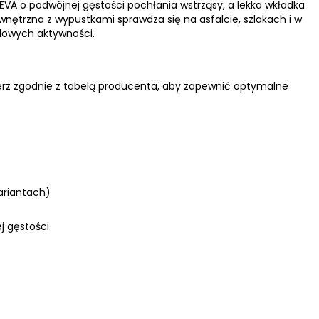
VA o podwójnej gęstości pochłania wstrząsy, a lekka wkładka
ętrzna z wypustkami sprawdza się na asfalcie, szlakach i w
ilowych aktywności.
ierz zgodnie z tabelą producenta, aby zapewnić optymalne
ariantach)
j gęstości