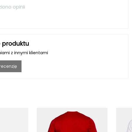
ziono opinii
 produktu
niami z innymi klientami
 recenzję