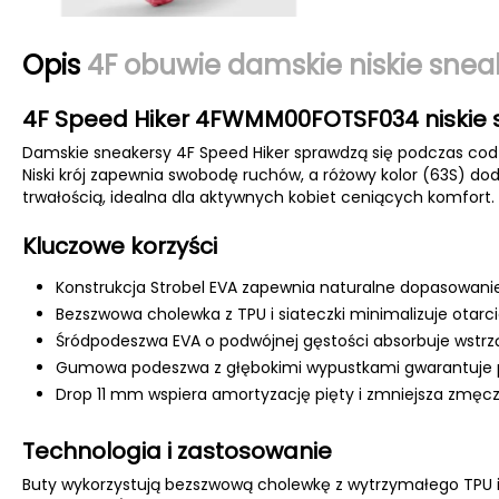
Opis
4F obuwie damskie niskie sn
4F Speed Hiker 4FWMM00FOTSF034 niskie 
Damskie sneakersy 4F Speed Hiker sprawdzą się podczas codz
Niski krój zapewnia swobodę ruchów, a różowy kolor (63S) do
trwałością, idealna dla aktywnych kobiet ceniących komfort.
Kluczowe korzyści
Konstrukcja Strobel EVA zapewnia naturalne dopasowanie
Bezszwowa cholewka z TPU i siateczki minimalizuje otarc
Śródpodeszwa EVA o podwójnej gęstości absorbuje wstrzą
Gumowa podeszwa z głębokimi wypustkami gwarantuje p
Drop 11 mm wspiera amortyzację pięty i zmniejsza zmęcz
Technologia i zastosowanie
Buty wykorzystują bezszwową cholewkę z wytrzymałego TPU i 