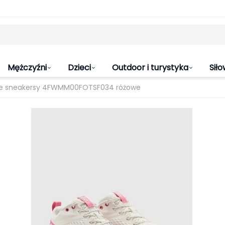
Mężczyźni
Dzieci
Outdoor i turystyka
Siło
kie sneakersy 4FWMM00FOTSF034 różowe