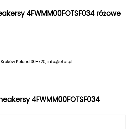
sneakersy 4FWMM00FOTSF034 różowe
C Kraków Poland 30-720,
info@otcf.pl
e sneakersy 4FWMM00FOTSF034