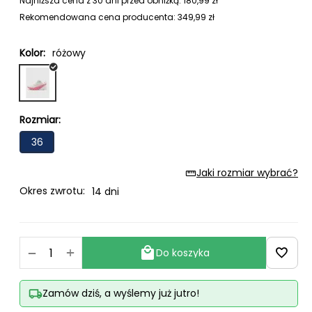
Najniższa cena z 30 dni przed obniżką:
180,99
zł
Rekomendowana cena producenta:
349,99
zł
Kolor:
różowy
Rozmiar:
36
Jaki rozmiar wybrać?
Okres zwrotu:
14 dni
+
−
Do koszyka
Zamów dziś, a wyślemy już jutro!