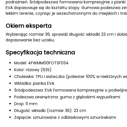
podrażnień. Śródpodeszwa formowana kompresyjnie z pianki E
EVA dopasowuje się do kształtu stopy. Gumowa podeszwa zewn
lekkim terenie, czyniąc je wszechstronnymi do miejskich i tra
Okiem eksperta
Wybierając rozmiar 36, sprawdź długość wkładki 23 cm i dob
dopasowanie bez ucisku.
Specyfikacja techniczna
Model: 4FWMM00FOTSF034
Kolor: różowy (63S)
Cholewka: TPU i siateczka (poliester 100% w niektórych w
Wkładka: pianka EVA
Śródpodeszwa: EVA formowana kompresyjnie o podwójne
Podeszwa zewnętrzna: guma z głębokimi wypustkami
Drop: 11 mm
Długość wkładki (rozmiar 36): 23 cm
Zapięcie: sznurowane z odblaskowymi sznurówkami