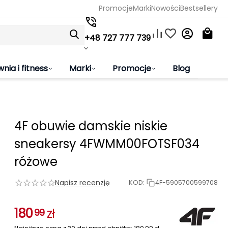
Promocje
Marki
Nowości
Bestsellery
+48 727 777 739
wnia i fitness
Marki
Promocje
Blog
4F obuwie damskie niskie
sneakersy 4FWMM00FOTSF034
różowe
Napisz recenzję
KOD:
4F-5905700599708
180
zł
99