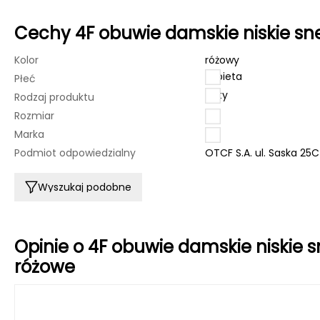
Cechy 4F obuwie damskie niskie 
Kolor
różowy
kobieta
Płeć
buty
Rodzaj produktu
Rozmiar
36
Marka
4F
Podmiot odpowiedzialny
OTCF S.A. ul. Saska 25
Wyszukaj podobne
Opinie o 4F obuwie damskie niski
różowe