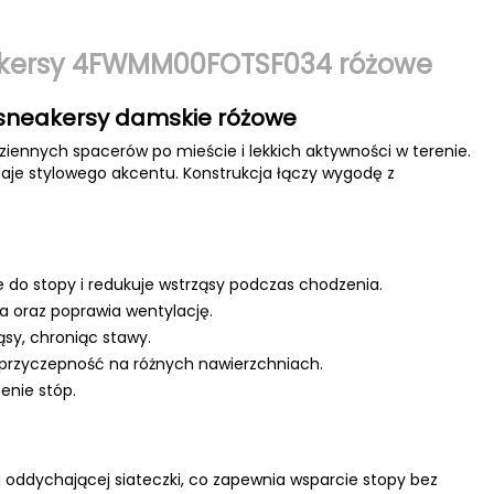
eakersy 4FWMM00FOTSF034 różowe
sneakersy damskie różowe
iennych spacerów po mieście i lekkich aktywności w terenie.
daje stylowego akcentu. Konstrukcja łączy wygodę z
 do stopy i redukuje wstrząsy podczas chodzenia.
ia oraz poprawia wentylację.
sy, chroniąc stawy.
rzyczepność na różnych nawierzchniach.
enie stóp.
oddychającej siateczki, co zapewnia wsparcie stopy bez