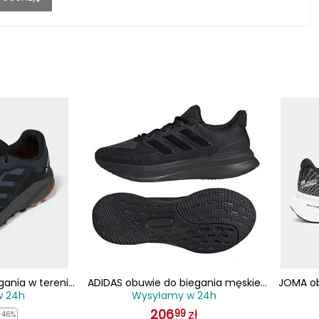
gania w terenie
ADIDAS obuwie do biegania męskie
JOMA ob
w 24h
Wysyłamy w 24h
57 granatowe
ULTRARUN IH2640
amorty
206
zł
99
-46%