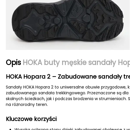
Opis
HOKA buty męskie sandały Hop
HOKA Hopara 2 – Zabudowane sandały tr
Sandały HOKA Hopara 2 to uniwersalne obuwie przygodowe, kt
zabudowanego sandała trekkingowego. Przeznaczone są dla 
skalnych ścieżkach, jak i podczas brodzenia w strumieniach
na różnorodny teren.
Kluczowe korzyści
Wysoka ochrona stopy dzięki zabudowanej cholewce z wyt