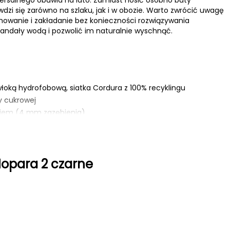
dzi się zarówno na szlaku, jak i w obozie. Warto zwrócić uwagę
mowanie i zakładanie bez konieczności rozwiązywania
andały wodą i pozwolić im naturalnie wyschnąć.
owłoką hydrofobową, siatka Cordura z 100% recyklingu
y cukrowej
kiem (4 mm zazębienia)
sznurowania
opara 2 czarne
a świeżym powietrzu
cieranie