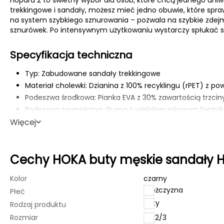
trekkingowe i sandały, możesz mieć jedno obuwie, które spraw
na system szybkiego sznurowania – pozwala na szybkie zdej
sznurówek. Po intensywnym użytkowaniu wystarczy spłukać s
Specyfikacja techniczna
Typ: Zabudowane sandały trekkingowe
Materiał cholewki: Dzianina z 100% recyklingu (rPET) z p
Podeszwa środkowa: Pianka EVA z 30% zawartością trzcin
Podeszwa zewnętrzna: Guma z wielokierunkowym bieżni
Więcej
Zapięcie: Regulowany pasek na piętę, system szybkiego 
Waga: 366 g (para, rozmiar męski)
Drop pięty: 6 mm
Cechy HOKA buty męskie sandały H
Przeznaczenie: Trekking, hiking, turystyka, aktywności n
Właściwości: Hydrofobowe, szybkoschnące, odporne na ś
Kolor
czarny
mężczyzna
Płeć
buty
Rodzaj produktu
Rozmiar
40 2/3