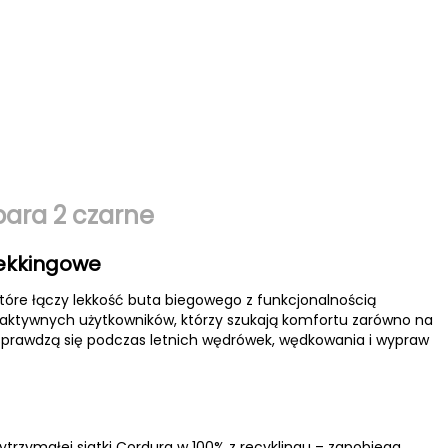
ara 2 czarne
ekkingowe
óre łączy lekkość buta biegowego z funkcjonalnością
aktywnych użytkowników, którzy szukają komfortu zarówno na
. Sprawdzą się podczas letnich wędrówek, wędkowania i wypraw
rzymałej siatki Cordura w 100% z recyklingu – zapobiega