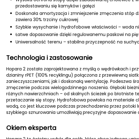
przedostawaniu się kamyków i gałęzi
Doskonała amortyzacja i zmniejszenie zmęczenia stóp dz
zawiera 30% trzciny cukrowej
Szybkie wysychanie i hydrofobowe właściwości – woda ni
Łatwe dopasowanie dzięki regulowanemu paskowi na pięt
Uniwersalność terenu – stabilna przyczepność na suchych
Technologia i zastosowanie
Hopara 2 została zaprojektowana z myślą o wędrówkach i p
dzianiny rPET (100% recyklingu) połączona z przewiewną sia
zanieczyszczeniami, jak i doskonałą wentylację. Podeszwa śr
zmęczenie podczas wielogodzinnego noszenia. Głęboki bieżn
różnych nawierzchniach – od skalnych ścieżek po błotniste
przetaczanie się stopy. Hydrofobowa powłoka na materiale ch
wodą, co jest kluczowe podczas przechodzenia przez potoki 
szybkiego sznurowania umożliwiają precyzyjne dopasowanie d
Okiem eksperta
Hopara 2 to świetny wybór dla osób, które chcą jednego uni