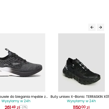
uwie do biegania męskie z
Buty unisex X-Bionic TERRASKIN X01
Wysyłamy w 24h
Wysyłamy w 24h
zacją SUPER CROSS czarne
BLACK czarne
261
zł
1150
zł
49
00
-27%