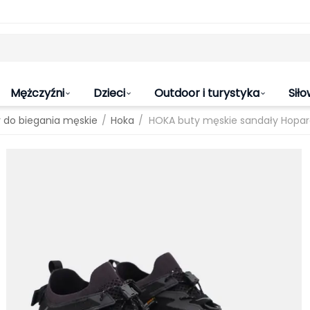
Mężczyźni
Dzieci
Outdoor i turystyka
Siło
/
/
 do biegania męskie
Hoka
HOKA buty męskie sandały Hopar