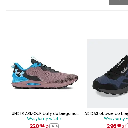
UNDER ARMOUR buty do biegania
ADIDAS obuwie do bie
Wysyłamy w 24h
Wysyłamy 
unisex Sonic Trail szare
męskie TERREX HR11
220
zł
296
zł
64
99
-63%