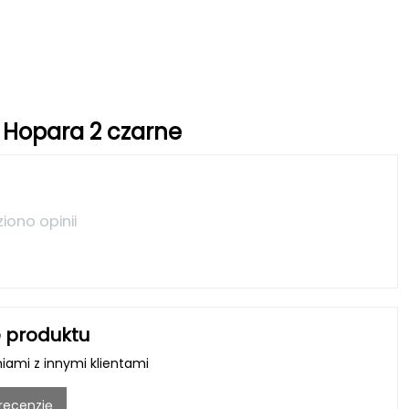
 Hopara 2 czarne
ziono opinii
 produktu
niami z innymi klientami
 recenzję