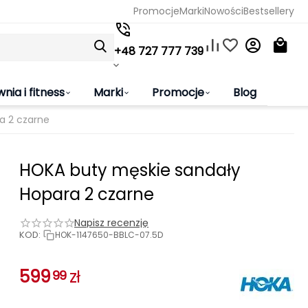
Promocje
Marki
Nowości
Bestsellery
+48 727 777 739
wnia i fitness
Marki
Promocje
Blog
a 2 czarne
HOKA buty męskie sandały
Hopara 2 czarne
Napisz recenzję
KOD:
HOK-1147650-BBLC-07.5D
599
zł
99