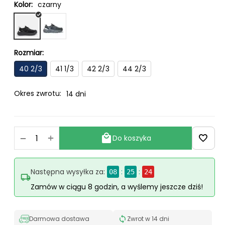
Kolor:
czarny
Rozmiar:
40 2/3
41 1/3
42 2/3
44 2/3
Okres zwrotu:
14 dni
+
−
Do koszyka
Następna wysyłka za:
:
:
08
25
24
Zamów w ciągu 8 godzin, a wyślemy jeszcze dziś!
Darmowa dostawa
Zwrot w 14 dni