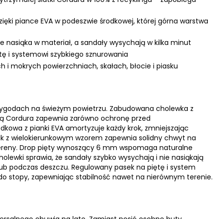
ięki piance EVA w podeszwie środkowej, której górna warstwa
e nasiąka w materiał, a sandały wysychają w kilka minut
ę i systemowi szybkiego sznurowania
 i mokrych powierzchniach, skałach, błocie i piasku
rzygodach na świeżym powietrzu. Zabudowana cholewka z
tką Cordura zapewnia zarówno ochronę przed
odkowa z pianki EVA amortyzuje każdy krok, zmniejszając
ik z wielokierunkowym wzorem zapewnia solidny chwyt na
 tereny. Drop pięty wynoszący 6 mm wspomaga naturalne
olewki sprawia, że sandały szybko wysychają i nie nasiąkają
lub podczas deszczu. Regulowany pasek na piętę i system
o stopy, zapewniając stabilność nawet na nierównym terenie.
wersalnego obuwia na lato. Zamiast nosić osobno buty