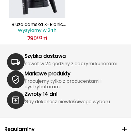
Haago
Hanwag
Bluza damska X-Bionic
Hoka
Wysyłamy w 24h
ENERGIZER 4.0 czarna
790
zł
00
Hydrapak
Hydro Flask
Szybka dostawa
nawet w 24 godziny z dobrymi kurierami
I
Markowe produkty
IGLOO
Pracujemy tylko z producentami i
dystrybutorami.
INNY
Zwroty 14 dni
Gdy dokonasz niewłaściwego wyboru
Icebreaker
Icestorm
Regulaminy