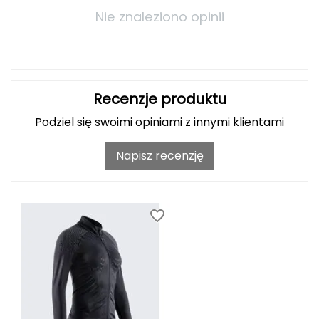
Nie znaleziono opinii
Grand Trunk
Granger's
Gregory
Recenzje produktu
Podziel się swoimi opiniami z innymi klientami
Grivel
Napisz recenzję
Gumbies
H
HAGLÖFS
HMS
HMS PREMIUM