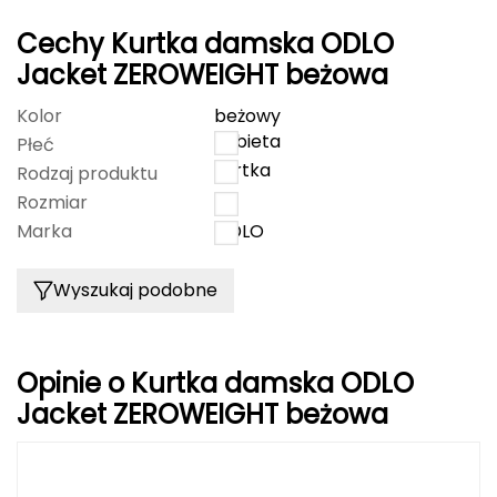
FASHY
Cechy Kurtka damska ODLO
Jacket ZEROWEIGHT beżowa
Fjord Nansen
Kolor
beżowy
G
kobieta
Płeć
kurtka
Rodzaj produktu
GIVOVA
Rozmiar
M
GSI Outdoors
Marka
ODLO
Gear Aid
Wyszukaj podobne
Gerber
Opinie o Kurtka damska ODLO
Giant Dragon
Jacket ZEROWEIGHT beżowa
Gilmonte
Giro