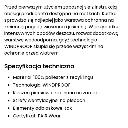
Przed pierwszym użyciem zapoznaj się z instrukcją
Deuter
obsługi producenta dostępną na metkach. Kurtka
sprawdza się najlepiej jako warstwa ochronna na
Dolomite
zmienną pogodę wiosenną i jesienną. W przypadku
intensywnych opadów deszczu, rozważ dodatkową
E
warstwę wodoodporną, gdyż technologia
WINDPROOF skupia się przede wszystkim na
EISBAR
ochronie przed wiatrem.
ENERO
Specyfikacja techniczna
ENERO CAMP
Materiał: 100% poliester z recyklingu
Technologia: WINDPROOF
ENERO PRO
Kieszeń piersiowa: zapinana na zamek
Elmer by Swany
Strefy wentylacyjne: na plecach
Elementy odblaskowe: tak
Extremities
Certyfikat: FAIR Wear
F