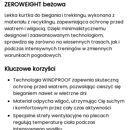
ZEROWEIGHT beżowa
Berghaus
Lekka kurtka do biegania i trekkingu, wykonana z
Black Diamond
materiału z recyklingu, zapewniająca ochronę przed
wiatrem i wilgocią. Dzięki minimalistycznemu
Blackburn
designowi i zaawansowanym technologiom,
sprawdza się zarówno na wiosennych trasach, jak i
Bliz
podczas intensywnych treningów w zmiennych
warunkach pogodowych.
Bridgedale
Kluczowe korzyści
Buff
Technologia WINDPROOF zapewnia skuteczną
C
ochronę przed wiatrem, pozwalając cieszyć się
bieganiem nawet w wietrzne dni
C.A.M.P.
Materiał odpycha wilgoć, utrzymując Cię suchym
i komfortowym przez cały czas aktywności
CAMELBAK
Specjalne strefy wentylacyjne na plecach
regulują temperaturę ciała podczas
CAMPINGAZ
intensywnego wysiłku