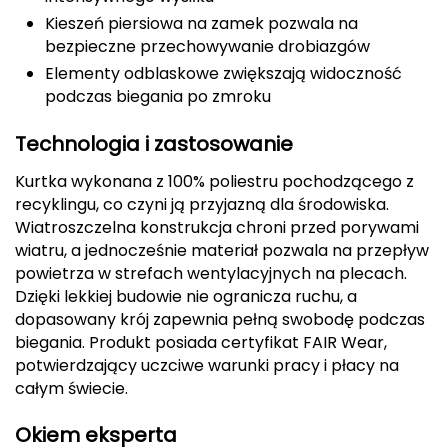
Kieszeń piersiowa na zamek pozwala na
CMP
bezpieczne przechowywanie drobiazgów
Cassin
Elementy odblaskowe zwiększają widoczność
podczas biegania po zmroku
Ciele Athletics
Technologia i zastosowanie
Climbing Technology
Kurtka wykonana z 100% poliestru pochodzącego z
recyklingu, co czyni ją przyjazną dla środowiska.
Coleman
Wiatroszczelna konstrukcja chroni przed porywami
wiatru, a jednocześnie materiał pozwala na przepływ
Columbia
powietrza w strefach wentylacyjnych na plecach.
Dzięki lekkiej budowie nie ogranicza ruchu, a
Comodo
dopasowany krój zapewnia pełną swobodę podczas
biegania. Produkt posiada certyfikat FAIR Wear,
D
potwierdzający uczciwe warunki pracy i płacy na
całym świecie.
DUNLOP
Okiem eksperta
Darn Tough