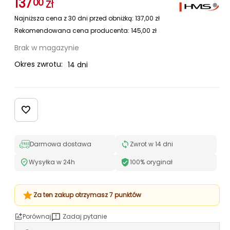
137
zł
00
Najniższa cena z 30 dni przed obniżką:
137,00
zł
Rekomendowana cena producenta:
145,00
zł
Brak w magazynie
Okres zwrotu:
14 dni
Darmowa dostawa
Zwrot w 14 dni
Wysyłka w 24h
100% oryginał
Za ten zakup otrzymasz 7 punktów
Porównaj
Zadaj pytanie