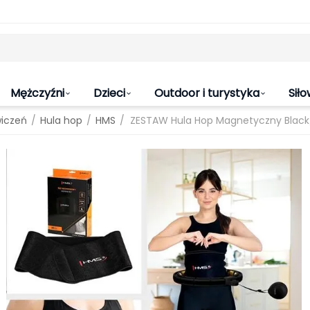
Mężczyźni
Dzieci
Outdoor i turystyka
Siło
/
/
/
wiczeń
Hula hop
HMS
ZESTAW Hula Hop Magnetyczny Black/