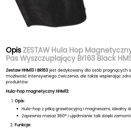
Opis
ZESTAW Hula Hop Magnetyczny 
Pas Wyszczuplający Br163 Black HM
Zestaw HHM13 i BR163
jest dedykowany dla osób pragnących s
możliwość intensywnego ćwiczenia, ale także wspierając zdro
produktów:
Hula-hop magnetyczny HHM13:
Opis:
Hula-hop z piłką grawitacyjną i magnesami, idealny 
Zapewnia masaż 360° i ujędrnianie talii dzięki zamon
Funkcje: