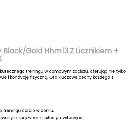
Black/Gold Hhm13 Z Licznikiem +
S
kutecznego treningu w domowym zaciszu, oferując nie tylko
wie i kondycję fizyczną. Oto kluczowe cechy każdego z
do treningu cardio w domu.
towanym sprężynom i piłce grawitacyjnej.