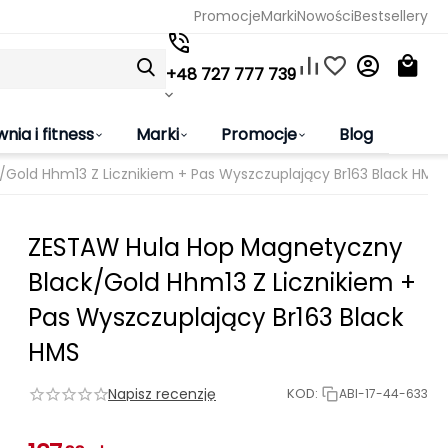
Promocje
Marki
Nowości
Bestsellery
+48 727 777 739
wnia i fitness
Marki
Promocje
Blog
Gold Hhm13 Z Licznikiem + Pas Wyszczuplający Br163 Black HMS
ZESTAW Hula Hop Magnetyczny
Black/Gold Hhm13 Z Licznikiem +
Pas Wyszczuplający Br163 Black
HMS
Napisz recenzję
KOD:
ABI-17-44-633