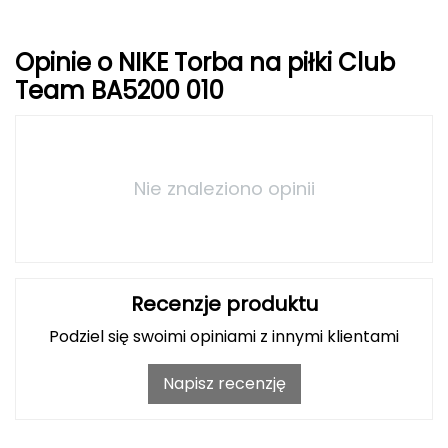
Grand Trunk
Opinie o NIKE Torba na piłki Club
Team BA5200 010
Granger's
Gregory
Grivel
Nie znaleziono opinii
Gumbies
H
Recenzje produktu
HAGLÖFS
Podziel się swoimi opiniami z innymi klientami
HMS
Napisz recenzję
HMS PREMIUM