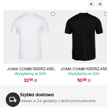
Haago
Hanwag
Hoka
Hydrapak
Hydro Flask
I
IGLOO
0
JOMA COMBI 100052.450
JOMA COMBI 100052.45
Wysyłamy w 24h
Wysyłamy w 24h
a
koszulka męska sportowa
koszulka męska sportow
INNY
32
zł
50
zł
99
99
treningowa t-shirt zielony
treningowa t-shirt czarn
Icebreaker
Szybka dostawa
Icestorm
nawet w 24 godziny z dobrymi kurierami