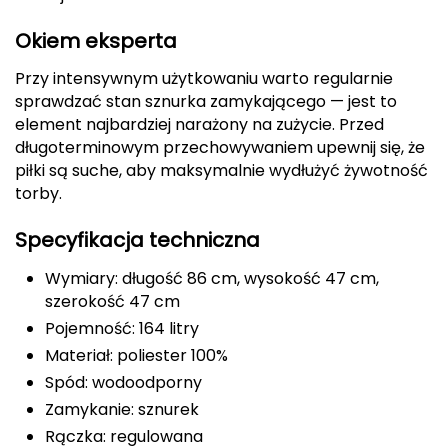
Deuter
Okiem eksperta
Przy intensywnym użytkowaniu warto regularnie
Dolomite
sprawdzać stan sznurka zamykającego — jest to
element najbardziej narażony na zużycie. Przed
E
długoterminowym przechowywaniem upewnij się, że
EISBAR
piłki są suche, aby maksymalnie wydłużyć żywotność
torby.
ENERO
Specyfikacja techniczna
ENERO CAMP
Wymiary: długość 86 cm, wysokość 47 cm,
szerokość 47 cm
ENERO PRO
Pojemność: 164 litry
Elmer by Swany
Materiał: poliester 100%
Spód: wodoodporny
Extremities
Zamykanie: sznurek
Rączka: regulowana
F