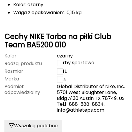
Kolor: czarny
FASHY
Waga z opakowaniem: 0,15 kg
Fjord Nansen
Cechy NIKE Torba na piłki Club
G
Team BA5200 010
GIVOVA
Kolor
czarny
GSI Outdoors
Torby sportowe
Rodzaj produktu
Rozmiar
164L
Gear Aid
Marka
Nike
Podmiot
Global Distributor of Nike, Inc.
Gerber
odpowiedzialny
5701 West Slaughter Lane,
Bldg A130 Austin TX 78749, US
Giant Dragon
Tel.1-888-588-8834,
info@athleteps.com
Gilmonte
Wyszukaj podobne
Giro