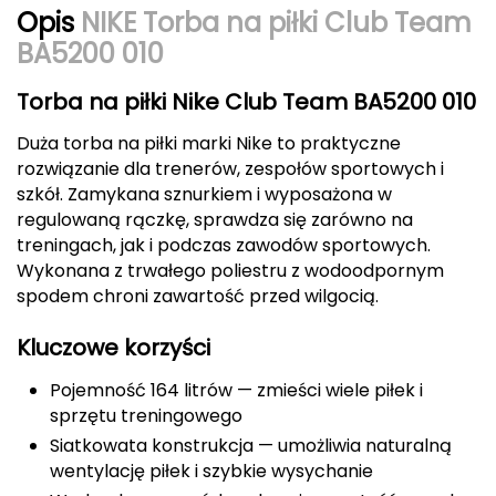
Opis
NIKE Torba na piłki Club Team
Berghaus
BA5200 010
Black Diamond
Torba na piłki Nike Club Team BA5200 010
Blackburn
Duża torba na piłki marki Nike to praktyczne
rozwiązanie dla trenerów, zespołów sportowych i
Bliz
szkół. Zamykana sznurkiem i wyposażona w
regulowaną rączkę, sprawdza się zarówno na
Bridgedale
treningach, jak i podczas zawodów sportowych.
Wykonana z trwałego poliestru z wodoodpornym
Buff
spodem chroni zawartość przed wilgocią.
C
Kluczowe korzyści
C.A.M.P.
Pojemność 164 litrów — zmieści wiele piłek i
sprzętu treningowego
CAMELBAK
Siatkowata konstrukcja — umożliwia naturalną
wentylację piłek i szybkie wysychanie
CAMPINGAZ