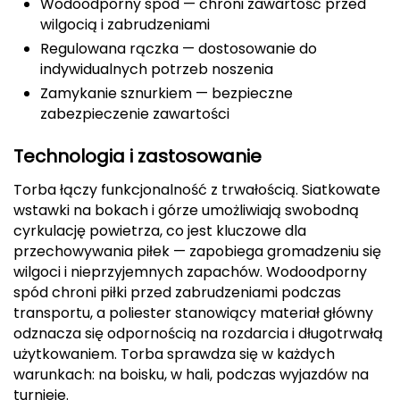
Wodoodporny spód — chroni zawartość przed
CMP
wilgocią i zabrudzeniami
Regulowana rączka — dostosowanie do
Cassin
indywidualnych potrzeb noszenia
Zamykanie sznurkiem — bezpieczne
Ciele Athletics
zabezpieczenie zawartości
Climbing Technology
Technologia i zastosowanie
Torba łączy funkcjonalność z trwałością. Siatkowate
Coleman
wstawki na bokach i górze umożliwiają swobodną
cyrkulację powietrza, co jest kluczowe dla
Columbia
przechowywania piłek — zapobiega gromadzeniu się
wilgoci i nieprzyjemnych zapachów. Wodoodporny
Comodo
spód chroni piłki przed zabrudzeniami podczas
transportu, a poliester stanowiący materiał główny
D
odznacza się odpornością na rozdarcia i długotrwałą
DUNLOP
użytkowaniem. Torba sprawdza się w każdych
warunkach: na boisku, w hali, podczas wyjazdów na
Darn Tough
turnieje.