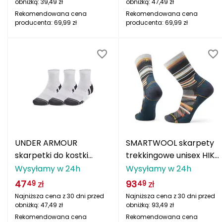
obniżką:
39,49
zł
obniżką:
47,49
zł
FASHY
Rekomendowana cena
Rekomendowana cena
producenta:
69,99
zł
producenta:
69,99
zł
Fjord Nansen
G
GIVOVA
GSI Outdoors
Gear Aid
UNDER ARMOUR
SMARTWOOL skarpety
Gerber
skarpetki do kostki
trekkingowe unisex HIKE
unisex 3 Pak białe
LC PANO HIKE ASH
Wysyłamy w 24h
Wysyłamy w 24h
Giant Dragon
brązowy
47
zł
93
zł
49
49
Gilmonte
Najniższa cena z 30 dni przed
Najniższa cena z 30 dni przed
obniżką:
47,49
zł
obniżką:
93,49
zł
Giro
Rekomendowana cena
Rekomendowana cena