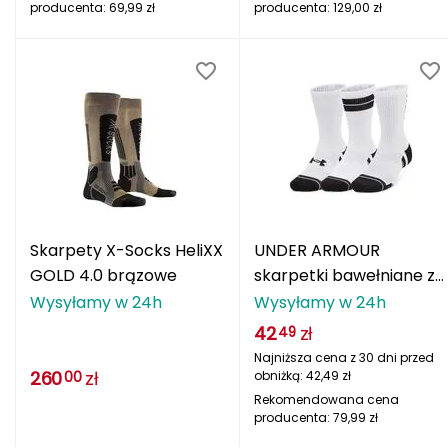
producenta:
69,99
zł
producenta:
129,00
zł
Grand Trunk
Granger's
Gregory
Grivel
Gumbies
Skarpety X-Socks HeliXX
UNDER ARMOUR
H
GOLD 4.0 brązowe
skarpetki bawełniane za
kostki unisex treningowe
Wysyłamy w 24h
Wysyłamy w 24h
HAGLÖFS
3 Pak białe
42
zł
49
HMS
Najniższa cena z 30 dni przed
260
zł
obniżką:
42,49
zł
00
HMS PREMIUM
Rekomendowana cena
producenta:
79,99
zł