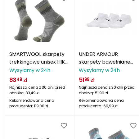
J
JOMA
Jetboil
Julbo
SMARTWOOL skarpety
UNDER ARMOUR
K
trekkingowe unisex HIKE
skarpety bawełniane
K2
LC STRP MCRW HIKE
treningowe unisex UA
Wysyłamy w 24h
Wysyłamy w 24h
ASH/C szary
Performance Cotton 3
83
zł
51
zł
49
99
KILLTEC
sztuki białe
Najniższa cena z 30 dni przed
Najniższa cena z 30 dni przed
obniżką:
83,49
zł
obniżką:
51,99
zł
KONG
Rekomendowana cena
Rekomendowana cena
producenta:
119,00
zł
producenta:
69,99
zł
Kari Traa
Karpos