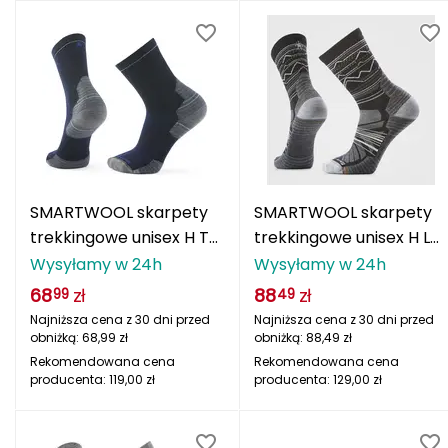
Haago
Hanwag
Hoka
Hydrapak
Hydro Flask
SMARTWOOL skarpety
SMARTWOOL skarpety
I
trekkingowe unisex H TC
trekkingowe unisex H LC
MIDCRW HIKE DEENA
CRW HIKE CHRGR szary
Wysyłamy w 24h
Wysyłamy w 24h
IGLOO
granatowy
68
zł
88
zł
99
49
INNY
Najniższa cena z 30 dni przed
Najniższa cena z 30 dni przed
obniżką:
68,99
zł
obniżką:
88,49
zł
Icebreaker
Rekomendowana cena
Rekomendowana cena
producenta:
119,00
zł
producenta:
129,00
zł
Icestorm