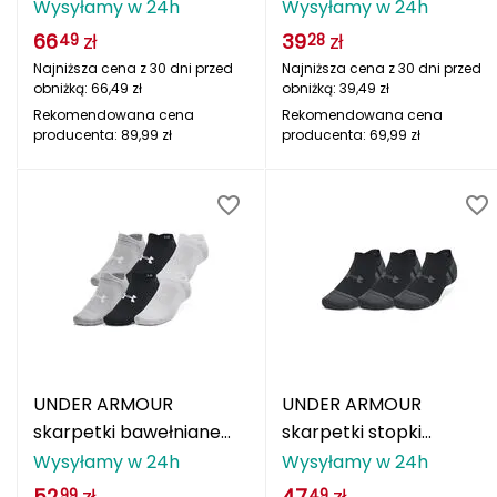
unisex 3 pak Run Lite
unisex 3 pak czarne
Wysyłamy w 24h
Wysyłamy w 24h
CMP
niebieski mix
66
zł
39
zł
49
28
Najniższa cena z 30 dni przed
Najniższa cena z 30 dni przed
Cassin
obniżką:
66,49
zł
obniżką:
39,49
zł
Rekomendowana cena
Rekomendowana cena
Ciele Athletics
producenta:
89,99
zł
producenta:
69,99
zł
Climbing Technology
Coleman
Columbia
Comodo
D
UNDER ARMOUR
UNDER ARMOUR
DUNLOP
skarpetki bawełniane
skarpetki stopki
unisex 6 pak szary mix
treningowe unisex 3 Pak
Wysyłamy w 24h
Wysyłamy w 24h
Darn Tough
czarne
52
zł
47
zł
99
49