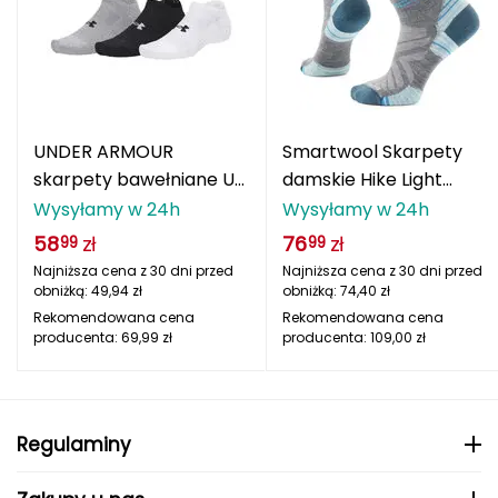
Katadyn
Kavu
Kayland
UNDER ARMOUR
Smartwool Skarpety
Keen
skarpety bawełniane UA
damskie Hike Light
Performance Cotton 3
Cushion Ankle Socks
Wysyłamy w 24h
Wysyłamy w 24h
Klymit
sztuki mix
Medium Gray
58
zł
76
zł
99
99
Kohla
Najniższa cena z 30 dni przed
Najniższa cena z 30 dni przed
obniżką:
49,94
zł
obniżką:
74,40
zł
L
Rekomendowana cena
Rekomendowana cena
producenta:
69,99
zł
producenta:
109,00
zł
LEATT
LOOP
Regulaminy
LOOP WALK