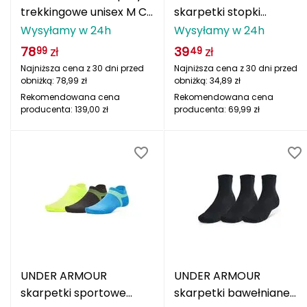
Berghaus
trekkingowe unisex M CE
skarpetki stopki
MAX 2ND CCRW CLAS
treningowe unisex 3 Pak
Wysyłamy w 24h
Wysyłamy w 24h
Black Diamond
BLACK czarny
szare
78
zł
39
zł
99
49
Najniższa cena z 30 dni przed
Najniższa cena z 30 dni przed
Blackburn
obniżką:
78,99
zł
obniżką:
34,89
zł
Rekomendowana cena
Rekomendowana cena
Bliz
producenta:
139,00
zł
producenta:
69,99
zł
Bridgedale
Buff
C
C.A.M.P.
CAMELBAK
UNDER ARMOUR
UNDER ARMOUR
CAMPINGAZ
skarpetki sportowe
skarpetki bawełniane