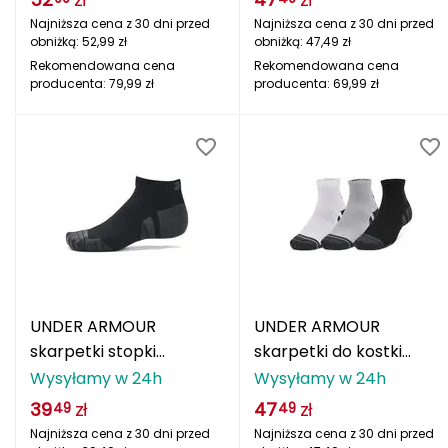
Najniższa cena z 30 dni przed
Najniższa cena z 30 dni przed
Deuter
obniżką:
52,99
zł
obniżką:
47,49
zł
Rekomendowana cena
Rekomendowana cena
Dolomite
producenta:
79,99
zł
producenta:
69,99
zł
E
EISBAR
ENERO
ENERO CAMP
ENERO PRO
UNDER ARMOUR
UNDER ARMOUR
Elmer by Swany
skarpetki stopki
skarpetki do kostki
treningowe unisex 3 Pak
unisex 3 Pak szare
Wysyłamy w 24h
Wysyłamy w 24h
Extremities
czarny
39
zł
47
zł
49
49
Najniższa cena z 30 dni przed
Najniższa cena z 30 dni przed
F