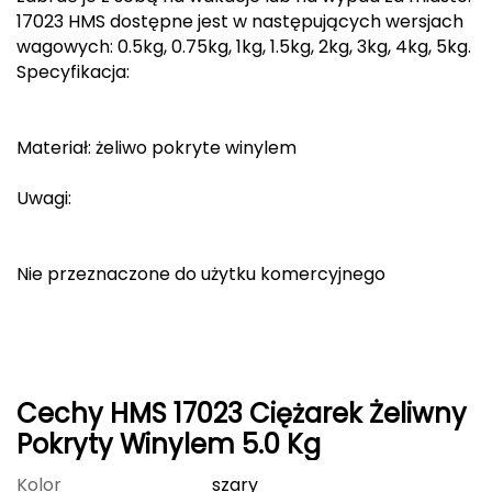
17023 HMS dostępne jest w następujących wersjach
CMP
wagowych: 0.5kg, 0.75kg, 1kg, 1.5kg, 2kg, 3kg, 4kg, 5kg.
Specyfikacja:
Cassin
Ciele Athletics
Materiał: żeliwo pokryte winylem
Climbing Technology
Uwagi:
Coleman
Nie przeznaczone do użytku komercyjnego
Columbia
Comodo
D
Cechy HMS 17023 Ciężarek Żeliwny
DUNLOP
Pokryty Winylem 5.0 Kg
Darn Tough
Kolor
szary