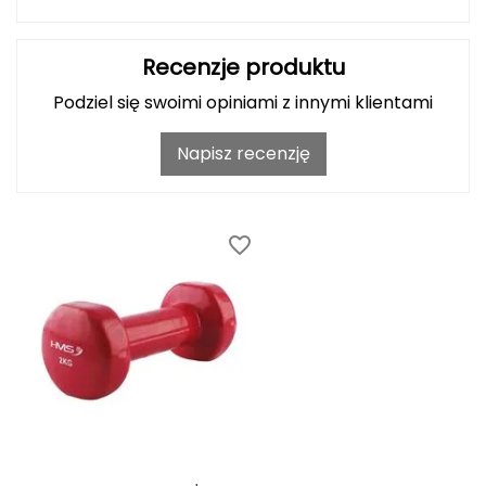
FASHY
Recenzje produktu
Fjord Nansen
Podziel się swoimi opiniami z innymi klientami
G
Napisz recenzję
GIVOVA
GSI Outdoors
Gear Aid
Gerber
Giant Dragon
Gilmonte
Giro