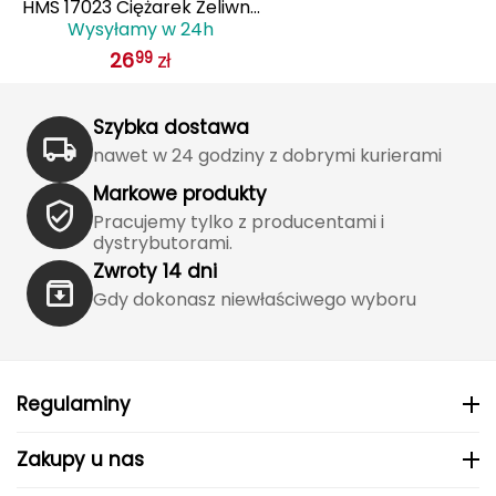
HMS 17023 Ciężarek Żeliwny
Wysyłamy w 24h
Pokryty Winylem 2.0 Kg
Grand Trunk
26
zł
99
Granger's
Szybka dostawa
Gregory
nawet w 24 godziny z dobrymi kurierami
Markowe produkty
Grivel
Pracujemy tylko z producentami i
dystrybutorami.
Gumbies
Zwroty 14 dni
Gdy dokonasz niewłaściwego wyboru
H
HAGLÖFS
HMS
Regulaminy
HMS PREMIUM
Zakupy u nas