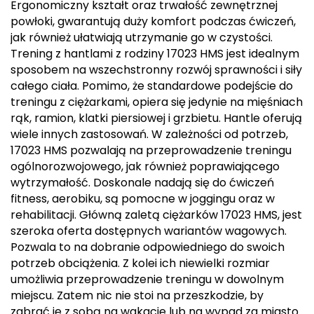
Ergonomiczny kształt oraz trwałość zewnętrznej
Berghaus
powłoki, gwarantują duży komfort podczas ćwiczeń,
jak również ułatwiają utrzymanie go w czystości.
Black Diamond
Trening z hantlami z rodziny 17023 HMS jest idealnym
sposobem na wszechstronny rozwój sprawności i siły
Blackburn
całego ciała. Pomimo, że standardowe podejście do
treningu z ciężarkami, opiera się jedynie na mięśniach
Bliz
rąk, ramion, klatki piersiowej i grzbietu. Hantle oferują
wiele innych zastosowań. W zależności od potrzeb,
Bridgedale
17023 HMS pozwalają na przeprowadzenie treningu
ogólnorozwojowego, jak również poprawiającego
Buff
wytrzymałość. Doskonale nadają się do ćwiczeń
fitness, aerobiku, są pomocne w joggingu oraz w
C
rehabilitacji. Główną zaletą ciężarków 17023 HMS, jest
szeroka oferta dostępnych wariantów wagowych.
C.A.M.P.
Pozwala to na dobranie odpowiedniego do swoich
potrzeb obciążenia. Z kolei ich niewielki rozmiar
CAMELBAK
umożliwia przeprowadzenie treningu w dowolnym
miejscu. Zatem nic nie stoi na przeszkodzie, by
CAMPINGAZ
zabrać je z sobą na wakacje lub na wypad za miasto.