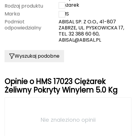
Ciężarek
Rodzaj produktu
Deuter
Marka
HMS
Podmiot
ABISAL SP. Z O.O., 41-807
Dolomite
odpowiedzialny
ZABRZE, UL. PYSKOWICKA 17,
TEL. 32 388 60 60,
E
ABISAL@ABISAL.PL
EISBAR
Wyszukaj podobne
ENERO
ENERO CAMP
Opinie o HMS 17023 Ciężarek
Żeliwny Pokryty Winylem 5.0 Kg
ENERO PRO
Elmer by Swany
Nie znaleziono opinii
Extremities
F