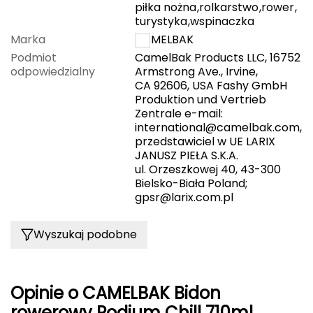
Haago
piłka nożna
,
rolkarstwo
,
rower
,
turystyka
,
wspinaczka
Hanwag
Marka
CAMELBAK
Podmiot
CamelBak Products LLC, 16752
Hoka
odpowiedzialny
Armstrong Ave., Irvine,
CA 92606, USA Fashy GmbH
Produktion und Vertrieb
Hydrapak
Zentrale e-mail:
international@camelbak.com
,
Hydro Flask
przedstawiciel w UE LARIX
JANUSZ PIEŁA S.K.A.
I
ul. Orzeszkowej 40, 43-300
Bielsko-Biała Poland;
IGLOO
gpsr@larix.com.pl
INNY
Wyszukaj podobne
Icebreaker
Icestorm
Opinie o CAMELBAK Bidon
rowerowy Podium Chill 710ml