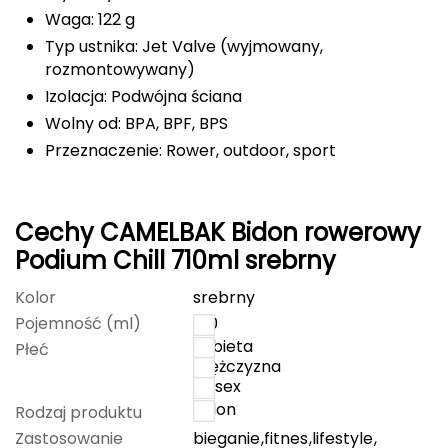
Waga: 122 g
Grand Trunk
Typ ustnika: Jet Valve (wyjmowany,
rozmontowywany)
Granger's
Izolacja: Podwójna ściana
Wolny od: BPA, BPF, BPS
Gregory
Przeznaczenie: Rower, outdoor, sport
Grivel
Cechy CAMELBAK Bidon rowerowy
Gumbies
Podium Chill 710ml srebrny
H
Kolor
srebrny
HAGLÖFS
Pojemność (ml)
710
kobieta
Płeć
HMS
mężczyzna
unisex
HMS PREMIUM
Bidon
Rodzaj produktu
Zastosowanie
bieganie
,
fitnes
,
lifestyle
,