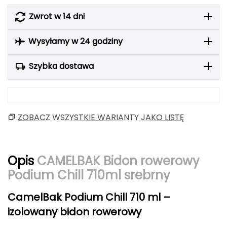
Berghaus
Zwrot w 14 dni
Black Diamond
Wysyłamy w 24 godziny
Blackburn
Szybka dostawa
Bliz
Bridgedale
ZOBACZ WSZYSTKIE WARIANTY JAKO LISTĘ
Buff
C
Opis
CAMELBAK Bidon rowerowy
C.A.M.P.
Podium Chill 710ml srebrny
CAMELBAK
CamelBak Podium Chill 710 ml –
izolowany bidon rowerowy
CAMPINGAZ