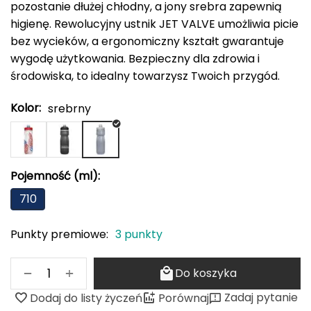
adidas Originals
pozostanie dłużej chłodny, a jony srebra zapewnią
ODLO
PROTEST
SILVINI
VIKING
oria rowerowe
Rękawiczki damskie
Kompasy i busole
Gumy i taśmy do ćwiczeń
POPULARNE MARKI
higienę. Rewolucyjny ustnik JET VALVE umożliwia picie
B
bez wycieków, a ergonomiczny kształt gwarantuje
Nike
ODLO
PROTEST
SILVINI
VIKING
Czapki, opaski, kominy i kapelusze damskie
Torby, nerki i plecaki
POPULARNE MARKI
wygodę użytkowania. Bezpieczny dla zdrowia i
BBB
NILS CAMP
Fjord Nansen
Karpos
Giro
4F
ONE FITNESS
HMS
INNY
HMS PREMIUM
środowiska, to idealny towarzysz Twoich przygód.
Pozostałe akcesoria
POPULARNE MARKI
BCA
Meteor
OSPREY
TIGUAR
ODLO
Sportful
Sensor
Karpos
Smartwool
Kolor:
srebrny
Akcesoria odzieżowe
BEST SPORTING
Fjord Nansen
VIKING
SILVINI
PROTEST
Giro
Okulary sportowe
BLACKYAK
Pojemność (ml):
POPULARNE MARKI
BRBL
710
VIKING
NILS
NILS FUN
NILS CAMP
Meteor
Baladeo
SwissBags
Fjord Nansen
Black Diamond
Punkty premiowe:
3 punkty
PATHFINDER
Bart Schuhbandl
+
−
Do koszyka
Bell
Zadaj pytanie
Dodaj do listy życzeń
Porównaj