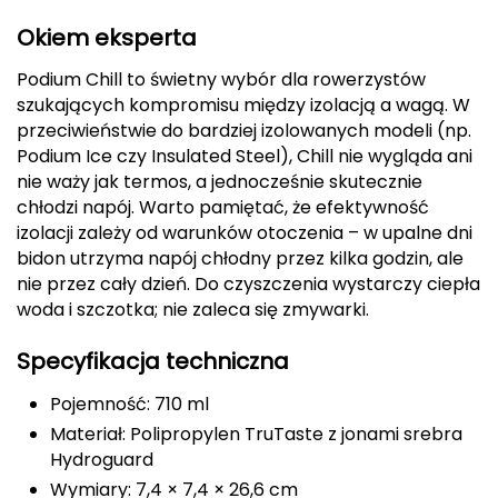
FASHY
Okiem eksperta
Podium Chill to świetny wybór dla rowerzystów
Fjord Nansen
szukających kompromisu między izolacją a wagą. W
przeciwieństwie do bardziej izolowanych modeli (np.
G
Podium Ice czy Insulated Steel), Chill nie wygląda ani
GIVOVA
nie waży jak termos, a jednocześnie skutecznie
chłodzi napój. Warto pamiętać, że efektywność
GSI Outdoors
izolacji zależy od warunków otoczenia – w upalne dni
bidon utrzyma napój chłodny przez kilka godzin, ale
Gear Aid
nie przez cały dzień. Do czyszczenia wystarczy ciepła
woda i szczotka; nie zaleca się zmywarki.
Gerber
Specyfikacja techniczna
Giant Dragon
Pojemność: 710 ml
Materiał: Polipropylen TruTaste z jonami srebra
Gilmonte
Hydroguard
Wymiary: 7,4 × 7,4 × 26,6 cm
Giro