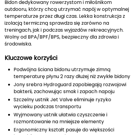
Bidon dedykowany rowerzystom i miłośnikom
CMP
outdooru, którzy chcą utrzymać napój w optymalnej
temperaturze przez długi czas. Lekka konstrukcja z
Cassin
izolacją termiczną sprawdza się zarówno na
treningach, jak i podczas wyjazdów rekreacyjnych.
Ciele Athletics
Wolny od BPA/BPF/BPS, bezpieczny dla zdrowia i
środowiska.
Climbing Technology
Kluczowe korzyści
Coleman
Podwójna ściana bidonu utrzymuje zimną
temperaturę płynu 2 razy dłużej niż zwykłe bidony
Columbia
Jony srebra Hydroguard zapobiegają rozwojowi
bakterii, zachowując smak i zapach napoju
Comodo
Szczelny ustnik Jet Valve eliminuje ryzyko
D
wycieku podczas transportu
Wyjmowany ustnik ułatwia czyszczenie i
DUNLOP
rozmontowanie na mniejsze elementy
Ergonomiczny kształt pasuje do większości
Darn Tough