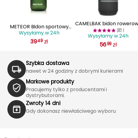
Katadyn
Kavu
CAMELBAK bidon rowero
METEOR Bidon sportowy
1
Kayland
butelka sportowa na wod
Wysyłamy w 24h
1000 ml
Wysyłamy w 24h
620ml Podium Chill czarn
39
zł
49
56
zł
99
Keen
Klymit
Szybka dostawa
nawet w 24 godziny z dobrymi kurierami
Kohla
Markowe produkty
L
Pracujemy tylko z producentami i
dystrybutorami.
LEATT
Zwroty 14 dni
Gdy dokonasz niewłaściwego wyboru
LOOP
LOOP WALK