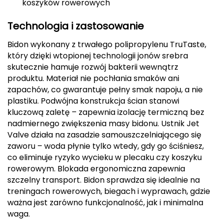
koszyków rowerowych
Deuter
Technologia i zastosowanie
Dolomite
Bidon wykonany z trwałego polipropylenu TruTaste,
który dzięki wtopionej technologii jonów srebra
E
skutecznie hamuje rozwój bakterii wewnątrz
produktu. Materiał nie pochłania smaków ani
EISBAR
zapachów, co gwarantuje pełny smak napoju, a nie
plastiku. Podwójna konstrukcja ścian stanowi
ENERO
kluczową zaletę – zapewnia izolację termiczną bez
nadmiernego zwiększenia masy bidonu. Ustnik Jet
ENERO CAMP
Valve działa na zasadzie samouszczelniającego się
zaworu – woda płynie tylko wtedy, gdy go ściśniesz,
ENERO PRO
co eliminuje ryzyko wycieku w plecaku czy koszyku
rowerowym. Blokada ergonomiczna zapewnia
Elmer by Swany
szczelny transport. Bidon sprawdza się idealnie na
treningach rowerowych, biegach i wyprawach, gdzie
Extremities
ważna jest zarówno funkcjonalność, jak i minimalna
waga.
F