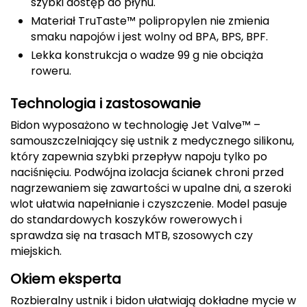
szybki dostęp do płynu.
Materiał TruTaste™ polipropylen nie zmienia
Deuter
smaku napojów i jest wolny od BPA, BPS, BPF.
Lekka konstrukcja o wadze 99 g nie obciąża
Dolomite
roweru.
E
Technologia i zastosowanie
EISBAR
Bidon wyposażono w technologię Jet Valve™ –
samouszczelniający się ustnik z medycznego silikonu,
ENERO
który zapewnia szybki przepływ napoju tylko po
naciśnięciu. Podwójna izolacja ścianek chroni przed
ENERO CAMP
nagrzewaniem się zawartości w upalne dni, a szeroki
wlot ułatwia napełnianie i czyszczenie. Model pasuje
ENERO PRO
do standardowych koszyków rowerowych i
sprawdza się na trasach MTB, szosowych czy
Elmer by Swany
miejskich.
Extremities
Okiem eksperta
Rozbieralny ustnik i bidon ułatwiają dokładne mycie w
F