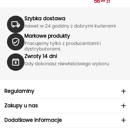
56
zł
99
J
JOMA
Szybka dostawa
nawet w 24 godziny z dobrymi kurierami
Jetboil
Markowe produkty
Julbo
Pracujemy tylko z producentami i
dystrybutorami.
K
Zwroty 14 dni
Gdy dokonasz niewłaściwego wyboru
K2
KILLTEC
KONG
Regulaminy
Kari Traa
Zakupy u nas
Karpos
Dodatkowe informacje