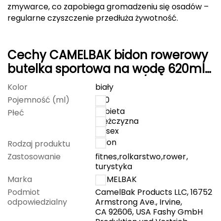
zmywarce, co zapobiega gromadzeniu się osadów –
FASHY
regularne czyszczenie przedłuża żywotność.
Fjord Nansen
Cechy CAMELBAK bidon rowerowy
G
butelka sportowa na wodę 620ml
GIVOVA
Podium Chill czerwony/biały
Kolor
biały
Pojemność (ml)
620
GSI Outdoors
kobieta
Płeć
mężczyzna
Gear Aid
unisex
Bidon
Rodzaj produktu
Gerber
Zastosowanie
fitnes
,
rolkarstwo
,
rower
,
turystyka
Giant Dragon
Marka
CAMELBAK
Podmiot
CamelBak Products LLC, 16752
Gilmonte
odpowiedzialny
Armstrong Ave., Irvine,
CA 92606, USA Fashy GmbH
Giro