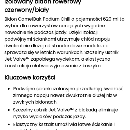
izolowany bidon rowerowy
CMP
czerwony/biały
Bidon CamelBak Podium Chill o pojemności 620 ml to
Cassin
wybór dla rowerzystów ceniących wygodne
nawodnienie podczas jazdy. Dzięki izolacji
Ciele Athletics
podwójnymi ściankami utrzymuje chłód napoju
dwukrotnie dłużej niż standardowe modele, co
Climbing Technology
sprawdza się w letnich warunkach. Szczelny ustnik
Jet Valve™ zapobiega wyciekom, a elastyczna
Coleman
konstrukcja ułatwia wyjmowanie z koszyka.
Columbia
Kluczowe korzyści
Podwójne ścianki izolacyjne przedłużają świeżość
Comodo
zimnego napoju nawet dwukrotnie dłużej niż w
zwykłych bidonach.
D
Szczelny ustnik Jet Valve™ z blokadą eliminuje
DUNLOP
ryzyko wycieków podczas jazdy.
Elastyczny kształt umożliwia łatwe ściskanie i
Darn Tough