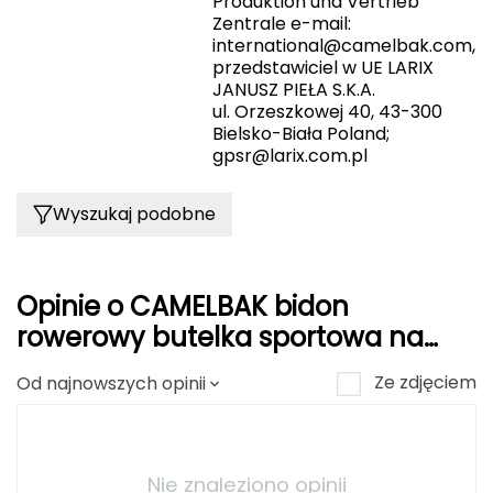
Produktion und Vertrieb
Zentrale e-mail:
Grand Trunk
international@camelbak.com
,
przedstawiciel w UE LARIX
JANUSZ PIEŁA S.K.A.
Granger's
ul. Orzeszkowej 40, 43-300
Bielsko-Biała Poland;
Gregory
gpsr@larix.com.pl
Grivel
Wyszukaj podobne
Gumbies
H
Opinie o CAMELBAK bidon
rowerowy butelka sportowa na
HAGLÖFS
wodę 620ml Podium Chill
Ze zdjęciem
Od najnowszych opinii
HMS
czerwony/biały
HMS PREMIUM
Nie znaleziono opinii