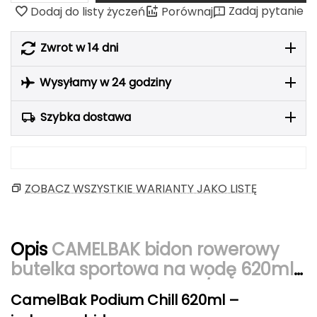
Zadaj pytanie
Dodaj do listy życzeń
Porównaj
Berghaus
Black Diamond
Zwrot w 14 dni
Blackburn
Wysyłamy w 24 godziny
Bliz
Szybka dostawa
Bridgedale
Buff
ZOBACZ WSZYSTKIE WARIANTY JAKO LISTĘ
C
C.A.M.P.
Opis
CAMELBAK bidon rowerowy
butelka sportowa na wodę 620ml
CAMELBAK
Podium Chill czerwony/biały
CamelBak Podium Chill 620ml –
CAMPINGAZ