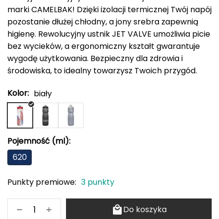
adidas Originals
ODLO
PROTEST
SILVINI
VIKING
oria rowerowe
Rękawiczki damskie
Kompasy i busole
Gumy i taśmy do ćwiczeń
marki CAMELBAK! Dzięki izolacji termicznej Twój napój
POPULARNE MARKI
pozostanie dłużej chłodny, a jony srebra zapewnią
B
Nike
ODLO
PROTEST
SILVINI
VIKING
Czapki, opaski, kominy i kapelusze damskie
Torby, nerki i plecaki
POPULARNE MARKI
higienę. Rewolucyjny ustnik JET VALVE umożliwia picie
BBB
NILS CAMP
Fjord Nansen
Karpos
Giro
bez wycieków, a ergonomiczny kształt gwarantuje
4F
ONE FITNESS
HMS
INNY
HMS PREMIUM
Pozostałe akcesoria
POPULARNE MARKI
wygodę użytkowania. Bezpieczny dla zdrowia i
BCA
Meteor
OSPREY
TIGUAR
środowiska, to idealny towarzysz Twoich przygód.
ODLO
Sportful
Sensor
Karpos
Smartwool
Akcesoria odzieżowe
BEST SPORTING
Fjord Nansen
VIKING
SILVINI
PROTEST
Giro
Kolor:
biały
Okulary sportowe
BLACKYAK
POPULARNE MARKI
BRBL
Pojemność (ml):
VIKING
NILS
NILS FUN
NILS CAMP
Meteor
620
Baladeo
SwissBags
Fjord Nansen
Black Diamond
PATHFINDER
Bart Schuhbandl
Punkty premiowe:
3 punkty
Bell
+
−
Do koszyka