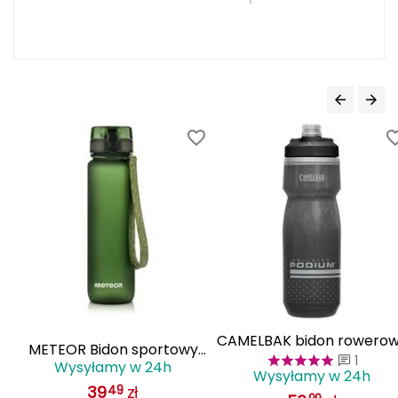
Haago
Hanwag
Hoka
Hydrapak
Hydro Flask
I
IGLOO
INNY
Icebreaker
CAMELBAK bidon rowero
METEOR Bidon sportowy
1
butelka sportowa na wod
Icestorm
Wysyłamy w 24h
1000 ml
Wysyłamy w 24h
620ml Podium Chill czarn
39
zł
49