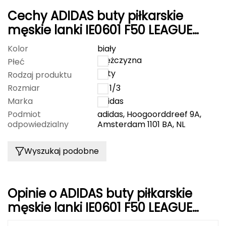
CMP
Cechy ADIDAS buty piłkarskie
męskie lanki IE0601 F50 LEAGUE
Cassin
białe
Kolor
biały
mężczyzna
Ciele Athletics
Płeć
buty
Rodzaj produktu
Climbing Technology
Rozmiar
43 1/3
Marka
Adidas
Coleman
Podmiot
adidas, Hoogoorddreef 9A,
odpowiedzialny
Amsterdam 1101 BA, NL
Columbia
Wyszukaj podobne
Comodo
D
Opinie o ADIDAS buty piłkarskie
DUNLOP
męskie lanki IE0601 F50 LEAGUE
białe
Darn Tough