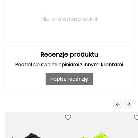
Deuter
Nie znaleziono opinii
Dolomite
E
EISBAR
Recenzje produktu
Podziel się swoimi opiniami z innymi klientami
ENERO
Napisz recenzję
ENERO CAMP
ENERO PRO
Elmer by Swany
Extremities
F