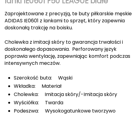
lanki IE0601 F50 LEAGUE białe
Berghaus
Zaprojektowane z precyzją, te buty piłkarskie męskie
Black Diamond
ADIDAS IE0601 z lankami to sprzęt, który zapewnia
doskonałą trakcję na boisku.
Blackburn
Cholewka z imitacji skóry to gwarancja trwałości i
Bliz
doskonałego dopasowania. Perforowany język
poprawia wentylację, zapewniając komfort podczas
Bridgedale
intensywnych meczów.
Buff
Szerokość buta: Wąski
Wkładka: Materiał
C
Cholewka: Imitacja skóry/-Imitacja skóry
C.A.M.P.
Wyściółka: Twarda
Podeszwa: Wysokogatunkowe tworzywo
CAMELBAK
CAMPINGAZ