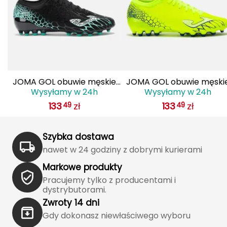
FASHY
Fjord Nansen
G
GIVOVA
JOMA GOL obuwie męskie
JOMA GOL obuwie męski
Wysyłamy w 24h
Wysyłamy w 24h
do piłki nożnej lanki
do piłki nożnej lanki
GSI Outdoors
133
zł
133
zł
49
49
GOLS2501AG czarne
GOLS2509AG żółte
Gear Aid
Szybka dostawa
nawet w 24 godziny z dobrymi kurierami
Gerber
Markowe produkty
Giant Dragon
Pracujemy tylko z producentami i
dystrybutorami.
Gilmonte
Zwroty 14 dni
Gdy dokonasz niewłaściwego wyboru
Giro