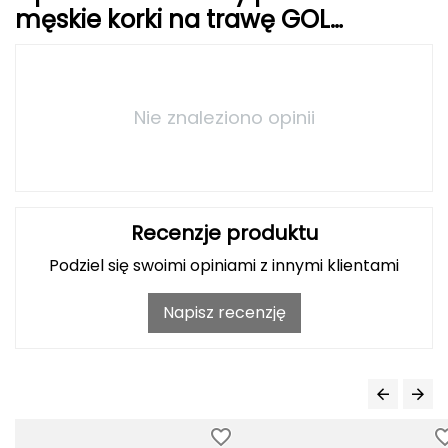
męskie korki na trawę GOL
Grand Trunk
GOLW2501AG
Granger's
Nie znaleziono opinii
Gregory
Grivel
Gumbies
Recenzje produktu
Podziel się swoimi opiniami z innymi klientami
H
HAGLÖFS
Napisz recenzję
HMS
HMS PREMIUM