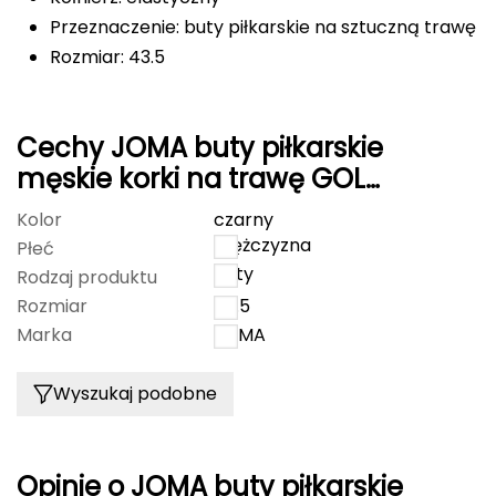
Przeznaczenie: buty piłkarskie na sztuczną trawę
FASHY
Rozmiar: 43.5
Fjord Nansen
G
Cechy JOMA buty piłkarskie
męskie korki na trawę GOL
GIVOVA
GOLW2501AG
Kolor
czarny
GSI Outdoors
mężczyzna
Płeć
buty
Rodzaj produktu
Gear Aid
Rozmiar
43.5
Gerber
Marka
JOMA
Giant Dragon
Wyszukaj podobne
Gilmonte
Opinie o JOMA buty piłkarskie
Giro