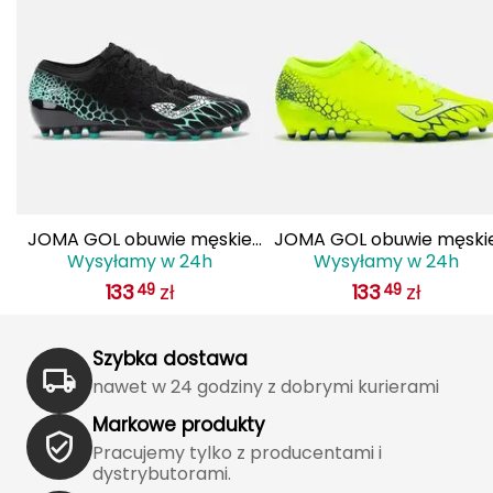
Haago
Hanwag
Hoka
Hydrapak
Hydro Flask
JOMA GOL obuwie męskie
JOMA GOL obuwie męski
I
Wysyłamy w 24h
Wysyłamy w 24h
do piłki nożnej lanki
do piłki nożnej lanki
133
zł
133
zł
49
49
GOLS2501AG czarne
GOLS2509AG żółte
IGLOO
INNY
Szybka dostawa
nawet w 24 godziny z dobrymi kurierami
Icebreaker
Markowe produkty
Pracujemy tylko z producentami i
Icestorm
dystrybutorami.