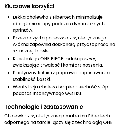
Kluczowe korzyści
CMP
Lekka cholewka z Fibertech minimalizuje
Cassin
obciążenie stopy podczas dynamicznych
sprintów.
Ciele Athletics
Przezroczysta podeszwa z syntetycznego
włókna zapewnia doskonałą przyczepność na
Climbing Technology
sztucznej trawie.
Konstrukcja ONE PIECE redukuje szwy,
Coleman
zwiększając trwałość i komfort noszenia.
Elastyczny kołnierz poprawia dopasowanie i
Columbia
stabilność kostki.
Wentylacja cholewki wspiera suchość stóp
Comodo
podczas intensywnego wysiłku.
D
Technologia i zastosowanie
DUNLOP
Cholewka z syntetycznego materiału Fibertech
odpornego na tarcie łączy się z technologią ONE
Darn Tough