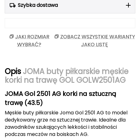
Szybka dostawa
Berghaus
Black Diamond
Blackburn
JAKI ROZMIAR
ZOBACZ WSZYSTKIE WARIANTY
WYBRAĆ?
JAKO LISTĘ
Bliz
Bridgedale
Opis
JOMA buty piłkarskie męskie
korki na trawę GOL GOLW2501AG
Buff
C
JOMA Gol 2501 AG korki na sztuczną
trawę (43.5)
C.A.M.P.
Męskie buty piłkarskie Joma Gol 2501 AG to model
CAMELBAK
dedykowany grze na sztucznej trawie. Idealne dla
zawodników szukających lekkości i stabilności
CAMPINGAZ
podczas meczów na boiskach AG.