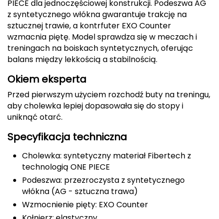
PIECE dla jednoczęściowej konstrukcji. Podeszwa AG
z syntetycznego włókna gwarantuje trakcję na
Deuter
sztucznej trawie, a kontrfuter EXO Counter
wzmacnia piętę. Model sprawdza się w meczach i
Dolomite
treningach na boiskach syntetycznych, oferując
balans między lekkością a stabilnością.
E
Okiem eksperta
EISBAR
Przed pierwszym użyciem rozchodź buty na treningu,
ENERO
aby cholewka lepiej dopasowała się do stopy i
uniknąć otarć.
ENERO CAMP
Specyfikacja techniczna
ENERO PRO
Cholewka: syntetyczny materiał Fibertech z
technologią ONE PIECE
Elmer by Swany
Podeszwa: przezroczysta z syntetycznego
włókna (AG - sztuczna trawa)
Extremities
Wzmocnienie pięty: EXO Counter
F
Kołnierz: elastyczny