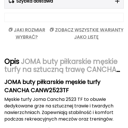
Szybka dostawa
Berghaus
Black Diamond
JAKI ROZMIAR
ZOBACZ WSZYSTKIE WARIANTY
Blackburn
WYBRAĆ?
JAKO LISTĘ
Bliz
Bridgedale
Opis
JOMA buty piłkarskie męskie
turfy na sztuczną trawę CANCHA
Buff
CANW2523TF
JOMA buty piłkarskie męskie turfy
C
CANCHA CANW2523TF
C.A.M.P.
Męskie turfy Joma Cancha 2523 TF to obuwie
dedykowane grze na sztucznej trawie i twardych
CAMELBAK
nawierzchniach. Zapewniają stabilność i komfort
podczas rekreacyjnych meczów oraz treningów.
CAMPINGAZ