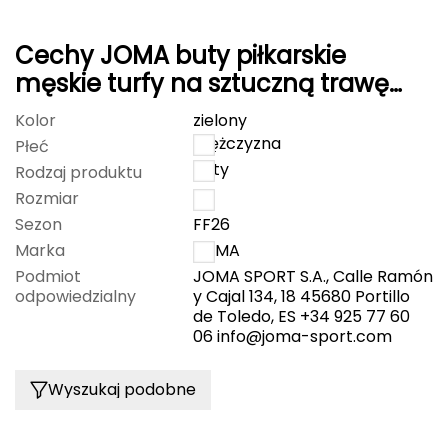
FASHY
Cechy JOMA buty piłkarskie
Fjord Nansen
męskie turfy na sztuczną trawę
CANCHA CANW2523TF
Kolor
zielony
G
mężczyzna
Płeć
GIVOVA
buty
Rodzaj produktu
Rozmiar
45
GSI Outdoors
Sezon
FF26
Marka
JOMA
Gear Aid
Podmiot
JOMA SPORT S.A., Calle Ramón
odpowiedzialny
y Cajal 134, 18 45680 Portillo
Gerber
de Toledo, ES +34 925 77 60
06
info@joma-sport.com
Giant Dragon
Wyszukaj podobne
Gilmonte
Giro