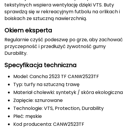
tekstylnych wspiera wentylację dzięki VTS. Buty
Deuter
sprawdzą się w rekreacyjnym futbolu na orlikach i
boiskach ze sztuczną nawierzchnią.
Dolomite
Okiem eksperta
E
Regularnie czyść podeszwę po grze, aby zachować
przyczepność i przedłużyć żywotność gumy
EISBAR
Durability.
ENERO
Specyfikacja techniczna
ENERO CAMP
Model: Cancha 2523 TF CANW2523TF
Typ: turfy na sztuczną trawę
ENERO PRO
Materiał cholewki: syntetyk / skóra ekologiczna
Zapięcie: sznurowane
Elmer by Swany
Technologie: VTS, Protection, Durability
Płeć: męskie
Extremities
Kod producenta: CANW2523TF
F