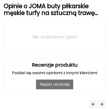
Opinie o JOMA buty piłkarskie
Grand Trunk
męskie turfy na sztuczną trawę
CANCHA CANW2523TF
Granger's
Gregory
Nie znaleziono opinii
Grivel
Gumbies
Recenzje produktu
H
Podziel się swoimi opiniami z innymi klientami
HAGLÖFS
Napisz recenzję
HMS
HMS PREMIUM