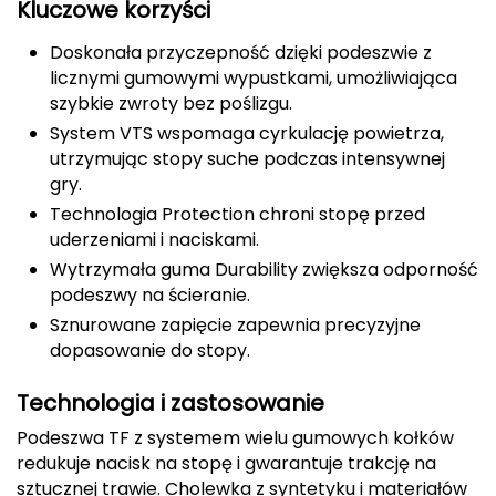
Kluczowe korzyści
CMP
Doskonała przyczepność dzięki podeszwie z
licznymi gumowymi wypustkami, umożliwiająca
Cassin
szybkie zwroty bez poślizgu.
Ciele Athletics
System VTS wspomaga cyrkulację powietrza,
utrzymując stopy suche podczas intensywnej
gry.
Climbing Technology
Technologia Protection chroni stopę przed
Coleman
uderzeniami i naciskami.
Wytrzymała guma Durability zwiększa odporność
Columbia
podeszwy na ścieranie.
Sznurowane zapięcie zapewnia precyzyjne
Comodo
dopasowanie do stopy.
D
Technologia i zastosowanie
DUNLOP
Podeszwa TF z systemem wielu gumowych kołków
redukuje nacisk na stopę i gwarantuje trakcję na
Darn Tough
sztucznej trawie. Cholewka z syntetyku i materiałów