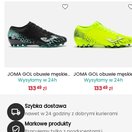
Haago
Hanwag
Hoka
Hydrapak
Hydro Flask
I
JOMA GOL obuwie męskie
JOMA GOL obuwie męski
IGLOO
Wysyłamy w 24h
Wysyłamy w 24h
do piłki nożnej lanki
do piłki nożnej lanki
133
zł
133
zł
49
49
GOLS2501AG czarne
GOLS2509AG żółte
INNY
Szybka dostawa
Icebreaker
nawet w 24 godziny z dobrymi kurierami
Icestorm
Markowe produkty
Pracujemy tylko z producentami i