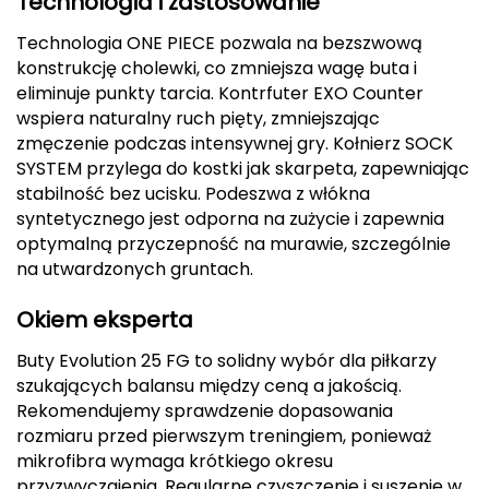
Technologia i zastosowanie
Deuter
Technologia ONE PIECE pozwala na bezszwową
konstrukcję cholewki, co zmniejsza wagę buta i
Dolomite
eliminuje punkty tarcia. Kontrfuter EXO Counter
wspiera naturalny ruch pięty, zmniejszając
E
zmęczenie podczas intensywnej gry. Kołnierz SOCK
SYSTEM przylega do kostki jak skarpeta, zapewniając
EISBAR
stabilność bez ucisku. Podeszwa z włókna
syntetycznego jest odporna na zużycie i zapewnia
ENERO
optymalną przyczepność na murawie, szczególnie
na utwardzonych gruntach.
ENERO CAMP
Okiem eksperta
ENERO PRO
Buty Evolution 25 FG to solidny wybór dla piłkarzy
Elmer by Swany
szukających balansu między ceną a jakością.
Rekomendujemy sprawdzenie dopasowania
Extremities
rozmiaru przed pierwszym treningiem, ponieważ
mikrofibra wymaga krótkiego okresu
F
przyzwyczajenia. Regularne czyszczenie i suszenie w