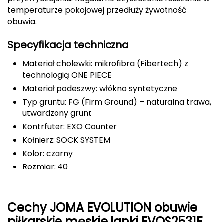
temperaturze pokojowej przedłuży żywotność
FASHY
obuwia.
Fjord Nansen
Specyfikacja techniczna
G
Materiał cholewki: mikrofibra (Fibertech) z
technologią ONE PIECE
GIVOVA
Materiał podeszwy: włókno syntetyczne
Typ gruntu: FG (Firm Ground) – naturalna trawa,
GSI Outdoors
utwardzony grunt
Gear Aid
Kontrfuter: EXO Counter
Kołnierz: SOCK SYSTEM
Gerber
Kolor: czarny
Rozmiar: 40
Giant Dragon
Gilmonte
Cechy JOMA EVOLUTION obuwie
Giro
piłkarskie męskie lanki EVOS2531FG