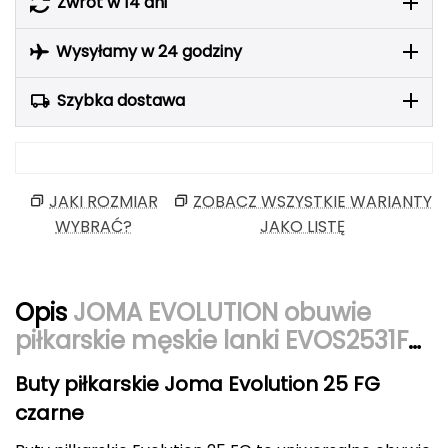
Zwrot w 14 dni
Berghaus
Wysyłamy w 24 godziny
Black Diamond
Szybka dostawa
Blackburn
Bliz
JAKI ROZMIAR
ZOBACZ WSZYSTKIE WARIANTY
Bridgedale
WYBRAĆ?
JAKO LISTĘ
Buff
C
Opis
JOMA EVOLUTION obuwie
C.A.M.P.
piłkarskie męskie lanki EVOS2531FG
czarne
CAMELBAK
Buty piłkarskie Joma Evolution 25 FG
czarne
CAMPINGAZ