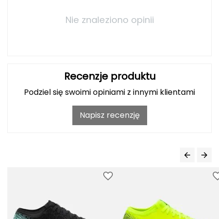
Haago
Nie znaleziono opinii
Hanwag
Hoka
Hydrapak
Recenzje produktu
Podziel się swoimi opiniami z innymi klientami
Hydro Flask
I
Napisz recenzję
IGLOO
INNY
Icebreaker
Icestorm