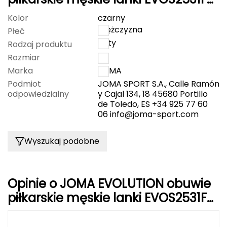
czarne
Kolor
czarny
Grand Trunk
mężczyzna
Płeć
buty
Granger's
Rodzaj produktu
Rozmiar
46
Gregory
Marka
JOMA
Podmiot
JOMA SPORT S.A., Calle Ramón
Grivel
odpowiedzialny
y Cajal 134, 18 45680 Portillo
de Toledo, ES +34 925 77 60
06
info@joma-sport.com
Gumbies
H
Wyszukaj podobne
HAGLÖFS
HMS
Opinie o JOMA EVOLUTION obuwie
piłkarskie męskie lanki EVOS2531FG
HMS PREMIUM
czarne