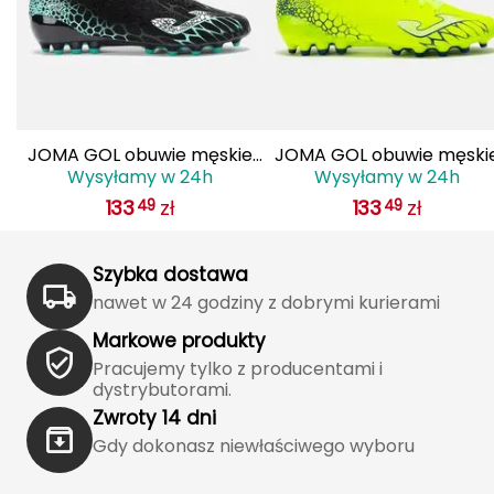
J
JOMA
Jetboil
Julbo
JOMA GOL obuwie męskie
JOMA GOL obuwie męski
Wysyłamy w 24h
Wysyłamy w 24h
do piłki nożnej lanki
do piłki nożnej lanki
K
133
zł
133
zł
49
49
GOLS2501AG czarne
GOLS2509AG żółte
K2
Szybka dostawa
KILLTEC
nawet w 24 godziny z dobrymi kurierami
Markowe produkty
KONG
Pracujemy tylko z producentami i
dystrybutorami.
Kari Traa
Zwroty 14 dni
Gdy dokonasz niewłaściwego wyboru
Karpos