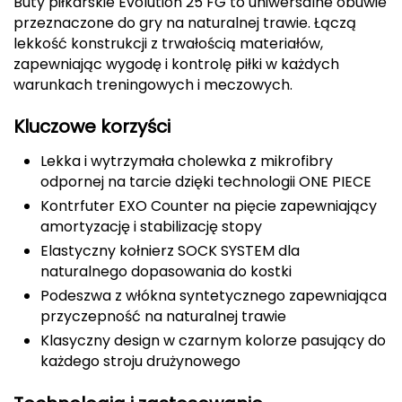
Buty piłkarskie Evolution 25 FG to uniwersalne obuwie
przeznaczone do gry na naturalnej trawie. Łączą
CMP
lekkość konstrukcji z trwałością materiałów,
zapewniając wygodę i kontrolę piłki w każdych
Cassin
warunkach treningowych i meczowych.
Ciele Athletics
Kluczowe korzyści
Climbing Technology
Lekka i wytrzymała cholewka z mikrofibry
odpornej na tarcie dzięki technologii ONE PIECE
Coleman
Kontrfuter EXO Counter na pięcie zapewniający
amortyzację i stabilizację stopy
Columbia
Elastyczny kołnierz SOCK SYSTEM dla
naturalnego dopasowania do kostki
Comodo
Podeszwa z włókna syntetycznego zapewniająca
D
przyczepność na naturalnej trawie
Klasyczny design w czarnym kolorze pasujący do
DUNLOP
każdego stroju drużynowego
Darn Tough