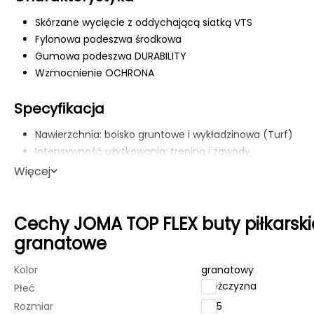
Skórzane wycięcie z oddychającą siatką VTS
Fylonowa podeszwa środkowa
Gumowa podeszwa DURABILITY
Wzmocnienie OCHRONA
Specyfikacja
Nawierzchnia: boisko gruntowe i wykładzinowa (Turf)
Intensywność użytkowania: trening i zawody
Wydajność: wysoka
Więcej
Cechy JOMA TOP FLEX buty piłkarsk
granatowe
Kolor
granatowy
mężczyzna
Płeć
Rozmiar
40.5