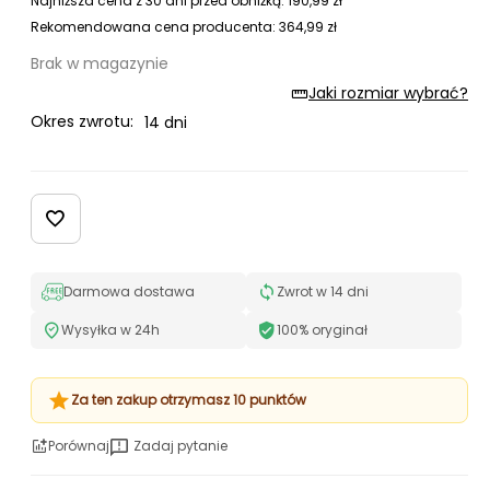
Najniższa cena z 30 dni przed obniżką:
190,99
zł
Rekomendowana cena producenta:
364,99
zł
Brak w magazynie
Jaki rozmiar wybrać?
Okres zwrotu:
14 dni
Darmowa dostawa
Zwrot w 14 dni
Wysyłka w 24h
100% oryginał
Za ten zakup otrzymasz 10 punktów
Porównaj
Zadaj pytanie