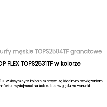
 turfy męskie TOPS2504TF granatowe
OP FLEX TOPS2531TF w kolorze
531TF w klasycznym kolorze czarnym są idealnym rozwiązaniem
mfortu i wydajności na boisku bez względu na warunki