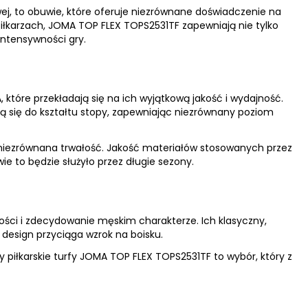
wej, to obuwie, które oferuje niezrównane doświadczenie na
iłkarzach, JOMA TOP FLEX TOPS2531TF zapewniają nie tylko
intensywności gry.
tóre przekładają się na ich wyjątkową jakość i wydajność.
ją się do kształtu stopy, zapewniając niezrównany poziom
niezrównana trwałość. Jakość materiałów stosowanych przez
e to będzie służyło przez długie sezony.
ości i zdecydowanie męskim charakterze. Ich klasyczny,
y design przyciąga wzrok na boisku.
ty piłkarskie turfy JOMA TOP FLEX TOPS2531TF to wybór, który z