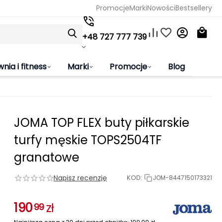
Promocje
Marki
Nowości
Bestsellery
+48 727 777 739
wnia i fitness
Marki
Promocje
Blog
JOMA TOP FLEX buty piłkarskie
turfy męskie TOPS2504TF
granatowe
Napisz recenzję
KOD:
JOM-8447150173321
190
zł
99