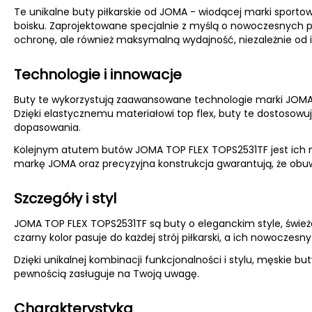
Te unikalne buty piłkarskie od JOMA - wiodącej marki sporto
boisku. Zaprojektowane specjalnie z myślą o nowoczesnych p
ochronę, ale również maksymalną wydajność, niezależnie od 
Technologie i innowacje
Buty te wykorzystują zaawansowane technologie marki JOMA, k
Dzięki elastycznemu materiałowi top flex, buty te dostosowu
dopasowania.
Kolejnym atutem butów JOMA TOP FLEX TOPS2531TF jest ich 
markę JOMA oraz precyzyjna konstrukcja gwarantują, że obuwi
Szczegóły i styl
JOMA TOP FLEX TOPS2531TF są buty o eleganckim style, śwież
czarny kolor pasuje do każdej strój piłkarski, a ich nowoczesn
Dzięki unikalnej kombinacji funkcjonalności i stylu, męskie bu
pewnością zasługuje na Twoją uwagę.
Charakterystyka