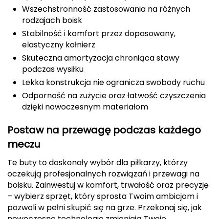
Wszechstronność zastosowania na różnych
Deuter
rodzajach boisk
Stabilność i komfort przez dopasowany,
Dolomite
elastyczny kołnierz
Skuteczna amortyzacja chroniąca stawy
E
podczas wysiłku
EISBAR
Lekka konstrukcja nie ogranicza swobody ruchu
Odporność na zużycie oraz łatwość czyszczenia
ENERO
dzięki nowoczesnym materiałom
ENERO CAMP
Postaw na przewagę podczas każdego
meczu
ENERO PRO
Te buty to doskonały wybór dla piłkarzy, którzy
Elmer by Swany
oczekują profesjonalnych rozwiązań i przewagi na
boisku. Zainwestuj w komfort, trwałość oraz precyzję
Extremities
– wybierz sprzęt, który sprosta Twoim ambicjom i
pozwoli w pełni skupić się na grze. Przekonaj się, jak
F
nowoczesne technologie zmieniają Twoje