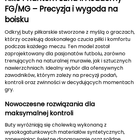
Berghaus
FG/MG – Precyzja i wygoda na
boisku
Black Diamond
Odkryj buty piłkarskie stworzone z myślą o graczach,
Blackburn
którzy oczekują doskonałego czucia piłki i komfortu
podczas każdego meczu. Ten model został
Bliz
zaprojektowany dla pasjonatów futbolu, zarówno
trenujących na naturalnej murawie, jak i sztucznych
Bridgedale
nawierzchniach. Idealny wybór dla ofensywnych
zawodników, którym zależy na precyzji podań,
Buff
kontroli oraz zwinności w decydujących momentach
gry.
C
Nowoczesne rozwiązania dla
C.A.M.P.
maksymalnej kontroli
CAMELBAK
Buty wyróżniają się cholewką wykonaną z
wysokogatunkowych materiałów syntetycznych,
CAMPINGAZ
zapewniając świetne dopasowanie oraz solidne