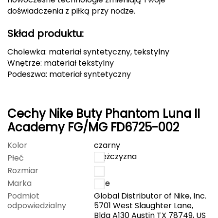
doświadczenia z piłką przy nodze.
FASHY
Skład produktu:
Fjord Nansen
Cholewka: materiał syntetyczny, tekstylny
G
Wnętrze: materiał tekstylny
Podeszwa: materiał syntetyczny
GIVOVA
GSI Outdoors
Cechy Nike Buty Phantom Luna II
Gear Aid
Academy FG/MG FD6725-002
Kolor
czarny
Gerber
mężczyzna
Płeć
Giant Dragon
Rozmiar
41
Marka
Nike
Gilmonte
Podmiot
Global Distributor of Nike, Inc.
odpowiedzialny
5701 West Slaughter Lane,
Giro
Bldg A130 Austin TX 78749, US