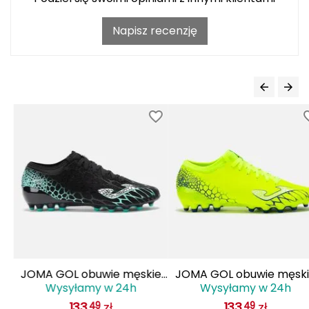
Haago
Napisz recenzję
Hanwag
Hoka
Hydrapak
Hydro Flask
I
IGLOO
INNY
Icebreaker
JOMA GOL obuwie męskie
JOMA GOL obuwie męski
Icestorm
Wysyłamy w 24h
Wysyłamy w 24h
do piłki nożnej lanki
do piłki nożnej lanki
133
zł
133
zł
49
49
GOLS2501AG czarne
GOLS2509AG żółte