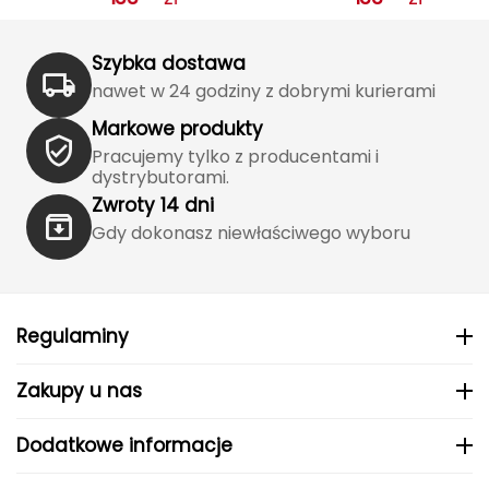
J
JOMA
Szybka dostawa
nawet w 24 godziny z dobrymi kurierami
Jetboil
Markowe produkty
Julbo
Pracujemy tylko z producentami i
dystrybutorami.
K
Zwroty 14 dni
Gdy dokonasz niewłaściwego wyboru
K2
KILLTEC
Regulaminy
KONG
Zakupy u nas
Kari Traa
Karpos
Dodatkowe informacje