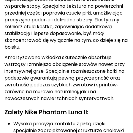
wsparcie stopy. Specjalna tekstura na powierzchni
CMP
przedniej części poprawia czucie piłki, umożliwiając
precyzyjne podania i dokładne strzały. Elastyczny
Cassin
kołnierz otula kostkę, zapewniając dodatkową
stabilizację i lepsze dopasowanie, byś mógł
Ciele Athletics
skoncentrować się wyłącznie na tym, co dzieje się na
boisku.
Climbing Technology
Amortyzowana wkładka skutecznie absorbuje
Coleman
wstrząsy i zmniejsza obciążenie stawów nawet przy
intensywnej grze. Specjalnie rozmieszczone kołki na
Columbia
podeszwie gwarantują pewną przyczepność oraz
zwrotność podczas szybkich zwrotów i sprintów,
Comodo
zarówno na murawie naturalnej, jak i na
nowoczesnych nawierzchniach syntetycznych.
D
Zalety Nike Phantom Luna II:
DUNLOP
Wysoka precyzja kontaktu z piłką dzięki
Darn Tough
specjalnie zaprojektowanej strukturze cholewki