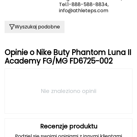
Tel.1-888-588-8834,
info@athleteps.com
Grand Trunk
Granger's
Wyszukaj podobne
Gregory
Opinie o Nike Buty Phantom Luna II
Grivel
Academy FG/MG FD6725-002
Gumbies
H
Nie znaleziono opinii
HAGLÖFS
HMS
HMS PREMIUM
Recenzje produktu
Podziel się swoimi opiniami z innymi klientami