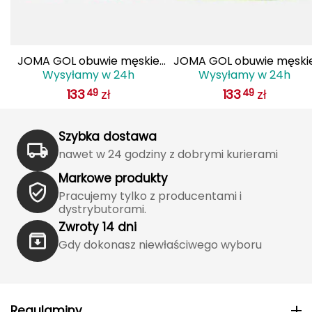
J
JOMA
JOMA GOL obuwie męskie
JOMA GOL obuwie męski
Jetboil
Wysyłamy w 24h
Wysyłamy w 24h
do piłki nożnej lanki
do piłki nożnej lanki
133
zł
133
zł
49
49
GOLS2501AG czarne
GOLS2509AG żółte
Julbo
K
Szybka dostawa
K2
nawet w 24 godziny z dobrymi kurierami
Markowe produkty
KILLTEC
Pracujemy tylko z producentami i
dystrybutorami.
KONG
Zwroty 14 dni
Gdy dokonasz niewłaściwego wyboru
Kari Traa
Karpos
Regulaminy