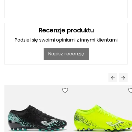
Haago
Hanwag
Hoka
Recenzje produktu
Podziel się swoimi opiniami z innymi klientami
Hydrapak
Napisz recenzję
Hydro Flask
I
IGLOO
INNY
Icebreaker
Icestorm