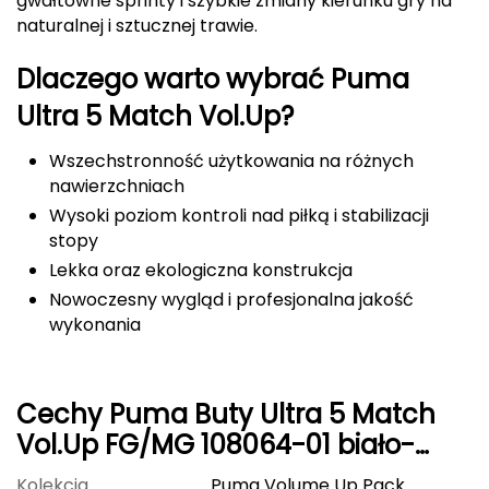
gwałtowne sprinty i szybkie zmiany kierunku gry na
naturalnej i sztucznej trawie.
FASHY
Dlaczego warto wybrać Puma
Fjord Nansen
Ultra 5 Match Vol.Up?
G
Wszechstronność użytkowania na różnych
GIVOVA
nawierzchniach
Wysoki poziom kontroli nad piłką i stabilizacji
GSI Outdoors
stopy
Lekka oraz ekologiczna konstrukcja
Gear Aid
Nowoczesny wygląd i profesjonalna jakość
wykonania
Gerber
Giant Dragon
Cechy Puma Buty Ultra 5 Match
Gilmonte
Vol.Up FG/MG 108064-01 biało-
niebieskie
Giro
Kolekcja
Puma Volume Up Pack