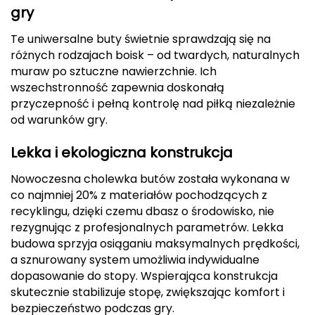
gry
CMP
Te uniwersalne buty świetnie sprawdzają się na
Cassin
różnych rodzajach boisk – od twardych, naturalnych
muraw po sztuczne nawierzchnie. Ich
Ciele Athletics
wszechstronność zapewnia doskonałą
przyczepność i pełną kontrolę nad piłką niezależnie
Climbing Technology
od warunków gry.
Coleman
Lekka i ekologiczna konstrukcja
Nowoczesna cholewka butów została wykonana w
Columbia
co najmniej 20% z materiałów pochodzących z
recyklingu, dzięki czemu dbasz o środowisko, nie
Comodo
rezygnując z profesjonalnych parametrów. Lekka
budowa sprzyja osiąganiu maksymalnych prędkości,
D
a sznurowany system umożliwia indywidualne
DUNLOP
dopasowanie do stopy. Wspierająca konstrukcja
skutecznie stabilizuje stopę, zwiększając komfort i
Darn Tough
bezpieczeństwo podczas gry.