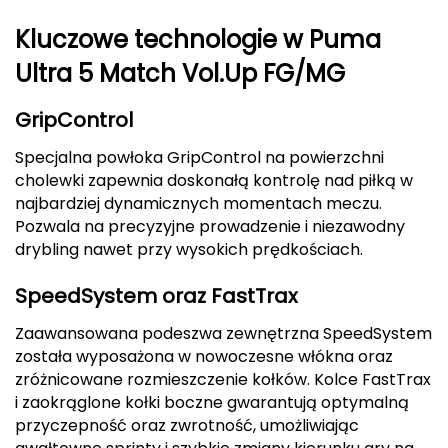
Kluczowe technologie w Puma
Deuter
Ultra 5 Match Vol.Up FG/MG
Dolomite
GripControl
E
Specjalna powłoka GripControl na powierzchni
EISBAR
cholewki zapewnia doskonałą kontrolę nad piłką w
najbardziej dynamicznych momentach meczu.
ENERO
Pozwala na precyzyjne prowadzenie i niezawodny
drybling nawet przy wysokich prędkościach.
ENERO CAMP
SpeedSystem oraz FastTrax
ENERO PRO
Zaawansowana podeszwa zewnętrzna SpeedSystem
Elmer by Swany
została wyposażona w nowoczesne włókna oraz
zróżnicowane rozmieszczenie kołków. Kolce FastTrax
Extremities
i zaokrąglone kołki boczne gwarantują optymalną
przyczepność oraz zwrotność, umożliwiając
F