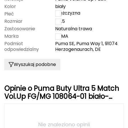
Kolor
biały
Grand Trunk
mężczyzna
Płeć
Rozmiar
40.5
Granger's
Zastosowanie
Naturalna trawa
Marka
PUMA
Gregory
Podmiot
Puma SE, Puma Way 1, 91074
odpowiedzialny
Herzogenaurach, DE
Grivel
Wyszukaj podobne
Gumbies
H
Opinie o Puma Buty Ultra 5 Match
HAGLÖFS
Vol.Up FG/MG 108064-01 biało-
HMS
niebieskie
HMS PREMIUM
Nie znaleziono opinii