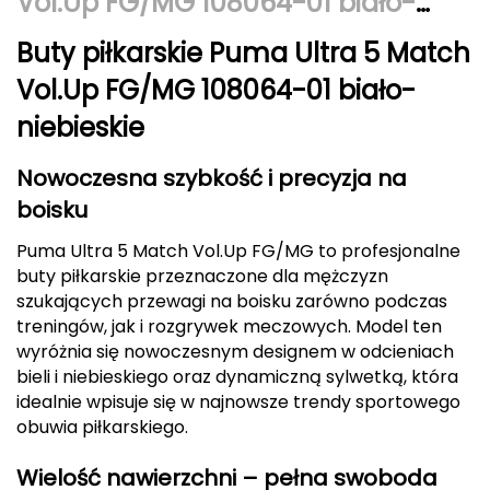
Vol.Up FG/MG 108064-01 biało-
Berghaus
niebieskie
Buty piłkarskie Puma Ultra 5 Match
Black Diamond
Vol.Up FG/MG 108064-01 biało-
Blackburn
niebieskie
Bliz
Nowoczesna szybkość i precyzja na
boisku
Bridgedale
Puma Ultra 5 Match Vol.Up FG/MG to profesjonalne
Buff
buty piłkarskie przeznaczone dla mężczyzn
szukających przewagi na boisku zarówno podczas
C
treningów, jak i rozgrywek meczowych. Model ten
wyróżnia się nowoczesnym designem w odcieniach
C.A.M.P.
bieli i niebieskiego oraz dynamiczną sylwetką, która
idealnie wpisuje się w najnowsze trendy sportowego
CAMELBAK
obuwia piłkarskiego.
CAMPINGAZ
Wielość nawierzchni – pełna swoboda