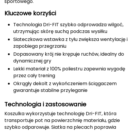
sportowego.
CMP
Kluczowe korzyści
Cassin
Technologia Dri-FIT szybko odprowadza wilgoć,
utrzymując skórę suchą podczas wysiłku
Ciele Athletics
Siateczkowa wstawka z tyłu zwiększa wentylację i
zapobiega przegrzaniu
Climbing Technology
Dopasowany krój nie krępuje ruchów, idealny do
dynamicznej gry
Coleman
Lekki materiał z 100% poliestru zapewnia wygodę
przez cały trening
Columbia
Okrągły dekolt z wykończeniem ściągaczem
gwarantuje stabilne przyleganie
Comodo
Technologia i zastosowanie
D
Koszulka wykorzystuje technologię Dri-FIT, która
DUNLOP
transportuje pot na powierzchnię materiału, gdzie
szybko odparowuje. Siatka na plecach poprawia
Darn Tough