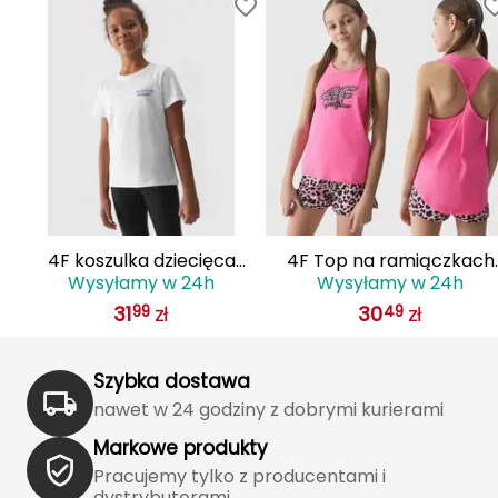
Haago
Hanwag
Hoka
Hydrapak
Hydro Flask
I
4F koszulka dziecięca
4F Top na ramiączkach
Wysyłamy w 24h
Wysyłamy w 24h
bawełniana t-shirt dla
dziewczęcy w panterkę
IGLOO
31
zł
30
zł
99
49
wy
dziewczynek F1549 biały
F1141
INNY
Szybka dostawa
Icebreaker
nawet w 24 godziny z dobrymi kurierami
Markowe produkty
Icestorm
Pracujemy tylko z producentami i
dystrybutorami.