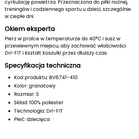
cyrkulację powietrza. Przeznaczona do piłki nożnej,
treningów i codziennego sportu u dzieci, szczególnie
Deuter
w ciepłe dni.
Dolomite
Okiem eksperta
Pierz w pralce w temperaturze do 40°C i susz w
E
przewiewnym miejscu, aby zachować właściwości
EISBAR
Dri-FIT i kształt koszulki przez dłuższy czas.
Specyfikacja techniczna
ENERO
Kod produktu: BV6741-410
ENERO CAMP
Kolor: granatowy
Rozmiar: S
ENERO PRO
Skład: 100% poliester
Elmer by Swany
Technologia: Dri-FIT
Płeć: dziecięca
Extremities
F