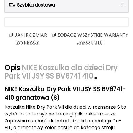
Szybka dostawa
Berghaus
Black Diamond
Blackburn
JAKI ROZMIAR
ZOBACZ WSZYSTKIE WARIANTY
WYBRAĆ?
JAKO LISTĘ
Bliz
Bridgedale
Opis
NIKE Koszulka dla dzieci Dry
Park VII JSY SS BV6741 410
Buff
granatowa
C
NIKE Koszulka Dry Park VII JSY SS BV6741-
410 granatowa (S)
C.A.M.P.
Koszulka Nike Dry Park VII dla dzieci w rozmiarze S to
CAMELBAK
wybór na intensywne treningi piłkarskie i mecze.
Zapewnia suchość i komfort dzięki technologii Dri-
CAMPINGAZ
FIT, a granatowy kolor pasuje do każdego stroju