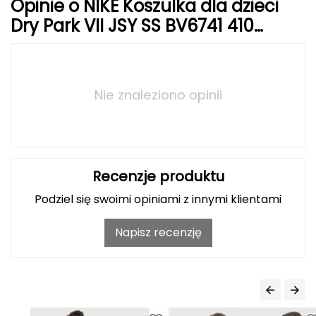
Opinie o NIKE Koszulka dla dzieci
Dry Park VII JSY SS BV6741 410
Grand Trunk
granatowa
Granger's
Nie znaleziono opinii
Gregory
Grivel
Gumbies
Recenzje produktu
H
Podziel się swoimi opiniami z innymi klientami
HAGLÖFS
Napisz recenzję
HMS
HMS PREMIUM