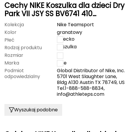
Cechy NIKE Koszulka dla dzieci Dry
FASHY
Park VII JSY SS BV6741 410
granatowa
Fjord Nansen
Kolekcja
Nike Teamsport
Kolor
granatowy
G
dziecko
Płeć
koszulka
GIVOVA
Rodzaj produktu
Rozmiar
S
GSI Outdoors
Marka
Nike
Podmiot
Global Distributor of Nike, Inc.
Gear Aid
odpowiedzialny
5701 West Slaughter Lane,
Bldg A130 Austin TX 78749, US
Tel.1-888-588-8834,
Gerber
info@athleteps.com
Giant Dragon
Wyszukaj podobne
Gilmonte
Giro