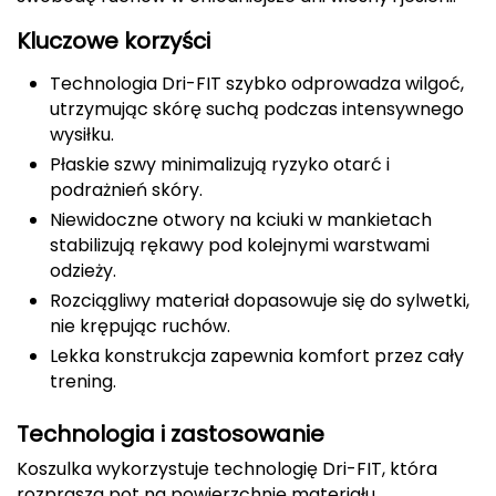
CMP
Kluczowe korzyści
Cassin
Technologia Dri-FIT szybko odprowadza wilgoć,
utrzymując skórę suchą podczas intensywnego
Ciele Athletics
wysiłku.
Płaskie szwy minimalizują ryzyko otarć i
Climbing Technology
podrażnień skóry.
Niewidoczne otwory na kciuki w mankietach
Coleman
stabilizują rękawy pod kolejnymi warstwami
odzieży.
Columbia
Rozciągliwy materiał dopasowuje się do sylwetki,
nie krępując ruchów.
Comodo
Lekka konstrukcja zapewnia komfort przez cały
trening.
D
DUNLOP
Technologia i zastosowanie
Koszulka wykorzystuje technologię Dri-FIT, która
Darn Tough
rozprasza pot na powierzchnię materiału,