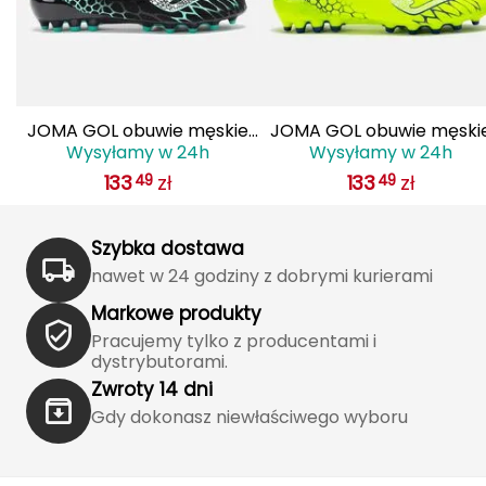
Haago
Hanwag
Hoka
JOMA GOL obuwie męskie
JOMA GOL obuwie męski
Wysyłamy w 24h
Wysyłamy w 24h
Hydrapak
do piłki nożnej lanki
do piłki nożnej lanki
133
zł
133
zł
49
49
GOLS2501AG czarne
GOLS2509AG żółte
Hydro Flask
Szybka dostawa
I
nawet w 24 godziny z dobrymi kurierami
IGLOO
Markowe produkty
Pracujemy tylko z producentami i
INNY
dystrybutorami.
Zwroty 14 dni
Icebreaker
Gdy dokonasz niewłaściwego wyboru
Icestorm