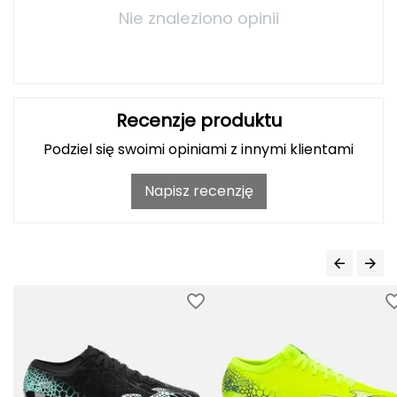
Nie znaleziono opinii
Grand Trunk
Granger's
Recenzje produktu
Gregory
Podziel się swoimi opiniami z innymi klientami
Grivel
Napisz recenzję
Gumbies
H
HAGLÖFS
HMS
HMS PREMIUM