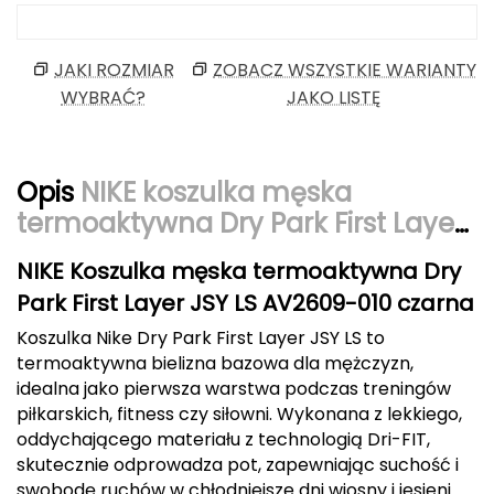
Berghaus
JAKI ROZMIAR
ZOBACZ WSZYSTKIE WARIANTY
Black Diamond
WYBRAĆ?
JAKO LISTĘ
Blackburn
Bliz
Opis
NIKE koszulka męska
termoaktywna Dry Park First Layer
Bridgedale
JSY LS AV2609 010 czarna
NIKE Koszulka męska termoaktywna Dry
Buff
Park First Layer JSY LS AV2609-010 czarna
C
Koszulka Nike Dry Park First Layer JSY LS to
termoaktywna bielizna bazowa dla mężczyzn,
C.A.M.P.
idealna jako pierwsza warstwa podczas treningów
piłkarskich, fitness czy siłowni. Wykonana z lekkiego,
CAMELBAK
oddychającego materiału z technologią Dri-FIT,
skutecznie odprowadza pot, zapewniając suchość i
CAMPINGAZ
swobodę ruchów w chłodniejsze dni wiosny i jesieni.