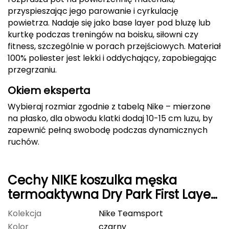
przyspieszając jego parowanie i cyrkulację
Deuter
powietrza. Nadaje się jako base layer pod bluzę lub
kurtkę podczas treningów na boisku, siłowni czy
Dolomite
fitness, szczególnie w porach przejściowych. Materiał
100% poliester jest lekki i oddychający, zapobiegając
E
przegrzaniu.
EISBAR
Okiem eksperta
Wybieraj rozmiar zgodnie z tabelą Nike – mierzone
ENERO
na płasko, dla obwodu klatki dodaj 10-15 cm luzu, by
zapewnić pełną swobodę podczas dynamicznych
ENERO CAMP
ruchów.
ENERO PRO
Cechy NIKE koszulka męska
Elmer by Swany
termoaktywna Dry Park First Layer
Extremities
JSY LS AV2609 010 czarna
Kolekcja
Nike Teamsport
F
Kolor
czarny