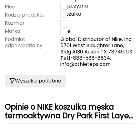
mężczyzna
Płeć
FASHY
koszulka
Rodzaj produktu
Rozmiar
S
Fjord Nansen
Marka
Nike
G
Podmiot
Global Distributor of Nike, Inc.
odpowiedzialny
5701 West Slaughter Lane,
GIVOVA
Bldg A130 Austin TX 78749, US
Tel.1-888-588-8834,
info@athleteps.com
GSI Outdoors
Gear Aid
Wyszukaj podobne
Gerber
Opinie o NIKE koszulka męska
Giant Dragon
termoaktywna Dry Park First Layer
JSY LS AV2609 010 czarna
Gilmonte
Giro