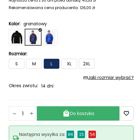
Najniższa cena z 30 dni przed obniżką:
45,33
zł
Rekomendowana cena producenta:
126,00
zł
Kolor:
granatowy
Rozmiar:
S
M
L
XL
2XL
Jaki rozmiar wybrać?
Okres zwrotu:
14 dni
+
−
Do koszyka
Następna wysyłka za:
:
:
04
15
53