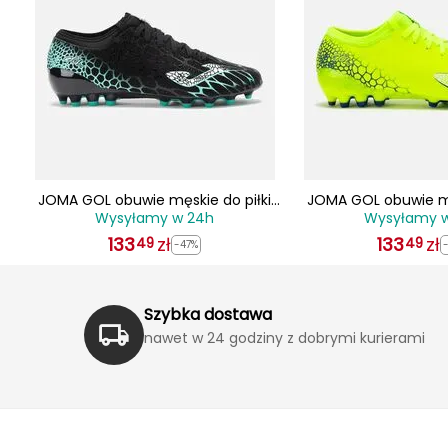
let
JOMA GOL obuwie męskie do piłki
JOMA GOL obuwie mę
Wysyłamy w 24h
Wysyłamy 
nożnej lanki GOLS2501AG czarne
nożnej lanki GOLS
133
zł
133
zł
49
49
-47%
Szybka dostawa
nawet w 24 godziny z dobrymi kurierami