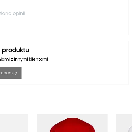
ziono opinii
 produktu
niami z innymi klientami
 recenzję