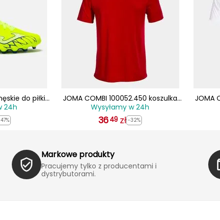
skie do piłki
JOMA COMBI 100052.450 koszulka
JOMA C
w 24h
Wysyłamy w 24h
2509AG żółte
męska sportowa treningowa t-shirt
męska s
36
czerwona
zł
49
-47%
-32%
Markowe produkty
Pracujemy tylko z producentami i
dystrybutorami.