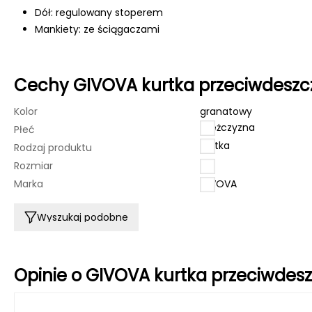
Dół: regulowany stoperem
Mankiety: ze ściągaczami
Cechy GIVOVA kurtka przeciwdeszc
Kolor
granatowy
mężczyzna
Płeć
kurtka
Rodzaj produktu
Rozmiar
L
Marka
GIVOVA
Wyszukaj podobne
Opinie o GIVOVA kurtka przeciwdes