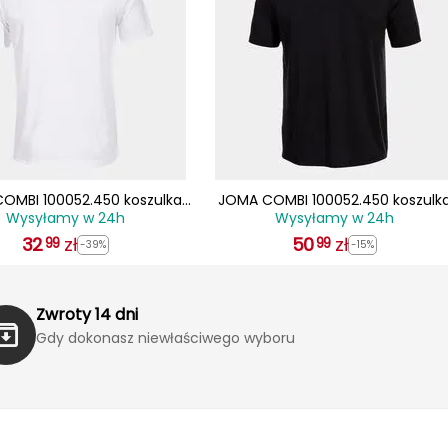
OMBI 100052.450 koszulka
JOMA COMBI 100052.450 koszulk
Wysyłamy w 24h
Wysyłamy w 24h
portowa treningowa t-shirt
męska sportowa treningowa t-shi
32
zielony
zł
50
czarna
zł
99
99
-39%
-15%
Zwroty 14 dni
Gdy dokonasz niewłaściwego wyboru