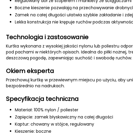
Regulowany dół ze stoperem i mankiety ze ściągaczami 
Boczne kieszenie pozwalają na przechowywanie drobnyc
Zamek na całej długości ułatwia szybkie zakładanie i zd
Lekka konstrukcja nie krępuje ruchów podczas aktywnośc
Technologia i zastosowanie
Kurtka wykonana z wysokiej jakości nylonu lub poliestru odp
pod pachami w niektórych opisach. Idealna do piłki nożnej, 
deszczową pogodę, zapewniając suchość i swobodę ruchów.
Okiem eksperta
Przechowuj kurtkę w przewiewnym miejscu po użyciu, aby un
bezpośrednio na nadrukach.
Specyfikacja techniczna
Materiał: 100% nylon / poliester
Zapięcie: zamek błyskawiczny na całej długości
Kaptur: chowany w stójce, regulowany
Kieszenie: boczne