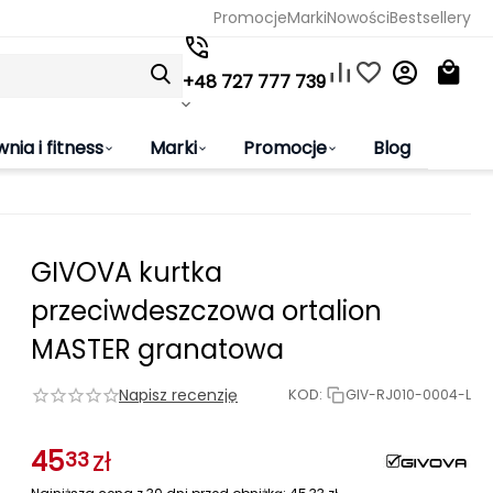
Promocje
Marki
Nowości
Bestsellery
+48 727 777 739
wnia i fitness
Marki
Promocje
Blog
GIVOVA kurtka
przeciwdeszczowa ortalion
MASTER granatowa
Napisz recenzję
KOD:
GIV-RJ010-0004-L
45
zł
33