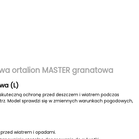
wa ortalion MASTER granatowa
wa (L)
a skuteczną ochronę przed deszczem i wiatrem podczas
ątrz. Model sprawdzi się w zmiennych warunkach pogodowych,
ę przed wiatrem i opadami.