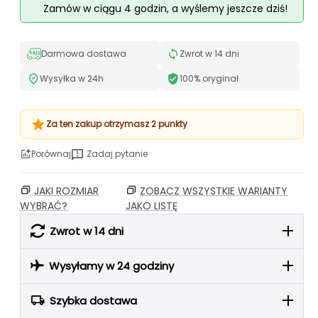
Zamów w ciągu 4 godzin, a wyślemy jeszcze dziś!
Darmowa dostawa
Zwrot w 14 dni
Wysyłka w 24h
100% oryginał
Za ten zakup otrzymasz 2 punkty
Porównaj
Zadaj pytanie
JAKI ROZMIAR
ZOBACZ WSZYSTKIE WARIANTY
WYBRAĆ?
JAKO LISTĘ
Zwrot w 14 dni
Wysyłamy w 24 godziny
Szybka dostawa