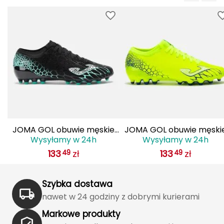
Haago
Hanwag
Hoka
Hydrapak
Hydro Flask
I
JOMA GOL obuwie męskie
JOMA GOL obuwie męski
IGLOO
Wysyłamy w 24h
Wysyłamy w 24h
do piłki nożnej lanki
do piłki nożnej lanki
133
zł
133
zł
49
49
GOLS2501AG czarne
GOLS2509AG żółte
INNY
Icebreaker
Szybka dostawa
nawet w 24 godziny z dobrymi kurierami
Icestorm
Markowe produkty