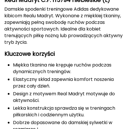
CMP
Damskie spodenki treningowe Adidas dedykowane
kibicom Realu Madryt. Wykonane z miękkiej tkaniny,
Cassin
zapewniają pełną swobodę ruchów podczas
aktywności sportowych. Idealne dla kobiet
Ciele Athletics
trenujących piłkę nożną lub prowadzących aktywny
tryb życia.
Climbing Technology
Kluczowe korzyści
Coleman
Miękka tkanina nie krępuje ruchów podczas
dynamicznych treningów.
Columbia
Elastyczny skład zapewnia komfort noszenia
przez cały dzień.
Comodo
Design z motywem Real Madryt motywuje do
aktywności.
D
Lekka konstrukcja sprawdza się w treningach
DUNLOP
piłkarskich i codziennym użytku.
Dobrze dopasowane do damskiej sylwetki w
Darn Tough