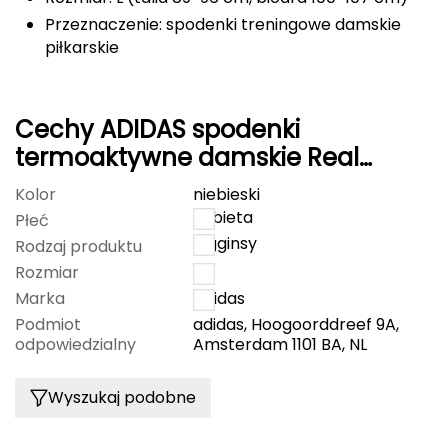
Przeznaczenie: spodenki treningowe damskie
FASHY
piłkarskie
Fjord Nansen
G
Cechy ADIDAS spodenki
termoaktywne damskie Real
GIVOVA
Madryt C.F. IT3794 niebieskie
Kolor
niebieski
GSI Outdoors
kobieta
Płeć
legginsy
Rodzaj produktu
Gear Aid
Rozmiar
L
Marka
Adidas
Gerber
Podmiot
adidas, Hoogoorddreef 9A,
odpowiedzialny
Amsterdam 1101 BA, NL
Giant Dragon
Gilmonte
Wyszukaj podobne
Giro