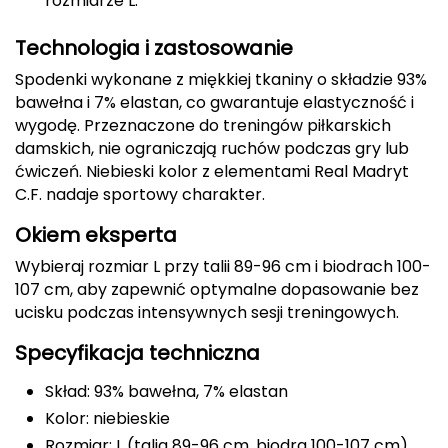
rozmiarze L.
Deuter
Technologia i zastosowanie
Spodenki wykonane z miękkiej tkaniny o składzie 93%
Dolomite
bawełna i 7% elastan, co gwarantuje elastyczność i
wygodę. Przeznaczone do treningów piłkarskich
E
damskich, nie ograniczają ruchów podczas gry lub
EISBAR
ćwiczeń. Niebieski kolor z elementami Real Madryt
C.F. nadaje sportowy charakter.
ENERO
Okiem eksperta
ENERO CAMP
Wybieraj rozmiar L przy talii 89-96 cm i biodrach 100-
107 cm, aby zapewnić optymalne dopasowanie bez
ENERO PRO
ucisku podczas intensywnych sesji treningowych.
Specyfikacja techniczna
Elmer by Swany
Skład: 93% bawełna, 7% elastan
Extremities
Kolor: niebieskie
F
Rozmiar: L (talia 89-96 cm, biodra 100-107 cm)