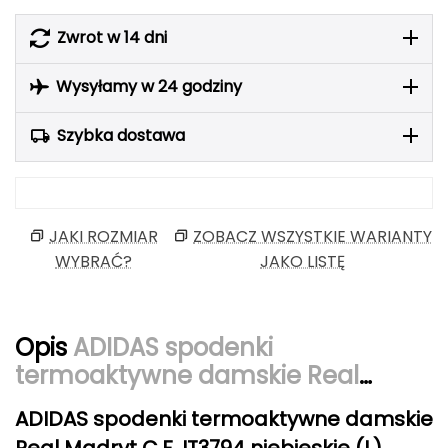
Berghaus
Zwrot w 14 dni
Black Diamond
Wysyłamy w 24 godziny
Blackburn
Szybka dostawa
Bliz
Bridgedale
JAKI ROZMIAR
ZOBACZ WSZYSTKIE WARIANTY
Buff
WYBRAĆ?
JAKO LISTĘ
C
C.A.M.P.
Opis
ADIDAS spodenki
termoaktywne damskie Real
CAMELBAK
Madryt C.F. IT3794 niebieskie
ADIDAS spodenki termoaktywne damskie
CAMPINGAZ
Real Madryt C.F. IT3794 niebieskie (L)