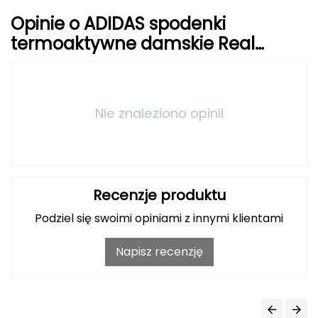
Opinie o ADIDAS spodenki
Grand Trunk
termoaktywne damskie Real
Madryt C.F. IT3794 niebieskie
Granger's
Gregory
Nie znaleziono opinii
Grivel
Gumbies
H
Recenzje produktu
Podziel się swoimi opiniami z innymi klientami
HAGLÖFS
Napisz recenzję
HMS
HMS PREMIUM