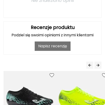
Nie znaleziono opinii
Haago
Hanwag
Hoka
Recenzje produktu
Hydrapak
Podziel się swoimi opiniami z innymi klientami
Hydro Flask
Napisz recenzję
I
IGLOO
INNY
Icebreaker
Icestorm