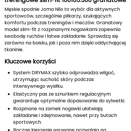
CMP
Męskie spodnie Joma Nilo to wybór dla aktywnych
sportowców, szczególnie piłkarzy, szukających
Cassin
komfortu podczas treningów i meczów. Granatowy
model slim-fit z rozpinanymi nogawkami zapewnia
Ciele Athletics
swobodę ruchów i łatwe zakładanie. Sprawdzą się
zarówno na boisku, jak i poza nim dzięki oddychającej
Climbing Technology
tkaninie.
Kluczowe korzyści
Coleman
System DRYMAX szybko odprowadza wilgoć,
Columbia
utrzymując suchość skóry podczas
intensywnego wysiłku.
Comodo
Elastyczny pas ze sznurkiem regulacyjnym
gwarantuje optymalne dopasowanie do sylwetki.
D
Rozpinane na zamek nogawki ułatwiają
DUNLOP
zakładanie i zdejmowanie, nawet przy butach
sportowych.
Darn Tough
Boczne kieszenie wsuwane pozwalają na