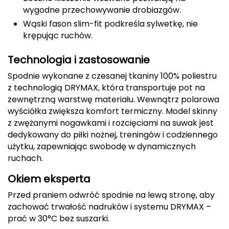
wygodne przechowywanie drobiazgów.
Deuter
Wąski fason slim-fit podkreśla sylwetkę, nie
krępując ruchów.
Dolomite
Technologia i zastosowanie
E
Spodnie wykonane z czesanej tkaniny 100% poliestru
EISBAR
z technologią DRYMAX, która transportuje pot na
zewnętrzną warstwę materiału. Wewnątrz polarowa
ENERO
wyściółka zwiększa komfort termiczny. Model skinny
z zwężanymi nogawkami i rozcięciami na suwak jest
ENERO CAMP
dedykowany do piłki nożnej, treningów i codziennego
użytku, zapewniając swobodę w dynamicznych
ENERO PRO
ruchach.
Okiem eksperta
Elmer by Swany
Przed praniem odwróć spodnie na lewą stronę, aby
Extremities
zachować trwałość nadruków i systemu DRYMAX –
prać w 30°C bez suszarki.
F