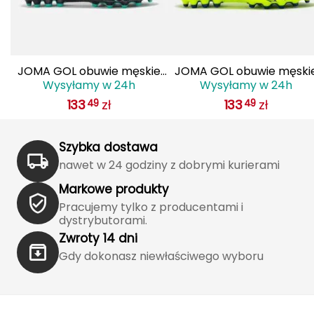
J
JOMA
Jetboil
JOMA GOL obuwie męskie
JOMA GOL obuwie męski
Wysyłamy w 24h
Wysyłamy w 24h
do piłki nożnej lanki
do piłki nożnej lanki
Julbo
133
zł
133
zł
49
49
GOLS2501AG czarne
GOLS2509AG żółte
K
Szybka dostawa
K2
nawet w 24 godziny z dobrymi kurierami
KILLTEC
Markowe produkty
Pracujemy tylko z producentami i
KONG
dystrybutorami.
Zwroty 14 dni
Kari Traa
Gdy dokonasz niewłaściwego wyboru
Karpos