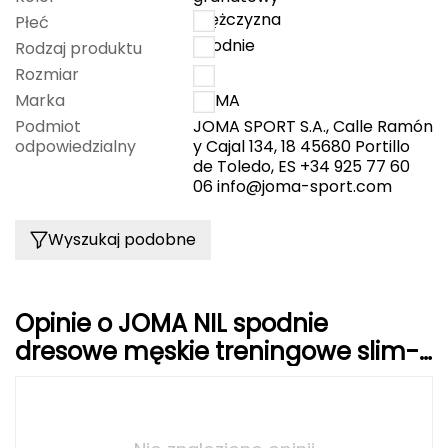
mężczyzna
Płeć
Grand Trunk
spodnie
Rodzaj produktu
Rozmiar
S
Granger's
Marka
JOMA
Podmiot
JOMA SPORT S.A., Calle Ramón
Gregory
odpowiedzialny
y Cajal 134, 18 45680 Portillo
de Toledo, ES +34 925 77 60
Grivel
06
info@joma-sport.com
Gumbies
Wyszukaj podobne
H
HAGLÖFS
Opinie o JOMA NIL spodnie
dresowe męskie treningowe slim-
HMS
fit 100165.300 granatowe
HMS PREMIUM