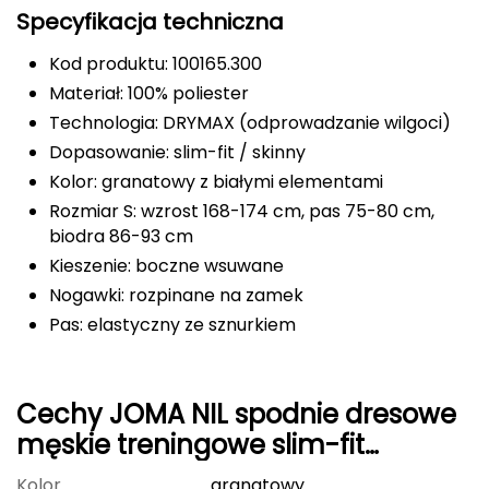
Specyfikacja techniczna
FASHY
Kod produktu: 100165.300
Fjord Nansen
Materiał: 100% poliester
Technologia: DRYMAX (odprowadzanie wilgoci)
G
Dopasowanie: slim-fit / skinny
GIVOVA
Kolor: granatowy z białymi elementami
Rozmiar S: wzrost 168-174 cm, pas 75-80 cm,
GSI Outdoors
biodra 86-93 cm
Kieszenie: boczne wsuwane
Gear Aid
Nogawki: rozpinane na zamek
Pas: elastyczny ze sznurkiem
Gerber
Giant Dragon
Cechy JOMA NIL spodnie dresowe
Gilmonte
męskie treningowe slim-fit
100165.300 granatowe
Giro
Kolor
granatowy