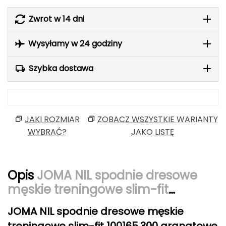
Berghaus
Zwrot w 14 dni
Black Diamond
Wysyłamy w 24 godziny
Blackburn
Szybka dostawa
Bliz
Bridgedale
JAKI ROZMIAR
ZOBACZ WSZYSTKIE WARIANTY
Buff
WYBRAĆ?
JAKO LISTĘ
C
C.A.M.P.
Opis
JOMA NIL spodnie dresowe
męskie treningowe slim-fit
CAMELBAK
100165.300 granatowe
JOMA NIL spodnie dresowe męskie
CAMPINGAZ
treningowe slim-fit 100165.300 granatowe