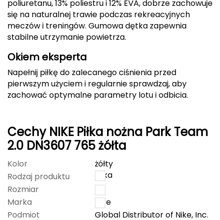
poliuretanu, 13% poliestru i 12% EVA, dobrze zachowuje
się na naturalnej trawie podczas rekreacyjnych
Deuter
meczów i treningów. Gumowa dętka zapewnia
stabilne utrzymanie powietrza.
Dolomite
Okiem eksperta
E
Napełnij piłkę do zalecanego ciśnienia przed
EISBAR
pierwszym użyciem i regularnie sprawdzaj, aby
zachować optymalne parametry lotu i odbicia.
ENERO
ENERO CAMP
Cechy NIKE Piłka nożna Park Team
2.0 DN3607 765 żółta
ENERO PRO
Kolor
żółty
Elmer by Swany
Piłka
Rodzaj produktu
Rozmiar
3
Extremities
Marka
Nike
Podmiot
Global Distributor of Nike, Inc.
F