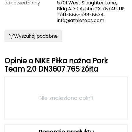
odpowiedzialny
5701 West Slaughter Lane,
Bldg A130 Austin TX 78749, US
FASHY
Tel.1-888-588-8834,
info@athleteps.com
Fjord Nansen
G
Wyszukaj podobne
GIVOVA
Opinie o NIKE Piłka nożna Park
GSI Outdoors
Team 2.0 DN3607 765 żółta
Gear Aid
Gerber
Nie znaleziono opinii
Giant Dragon
Gilmonte
Giro
Recenzje produktu