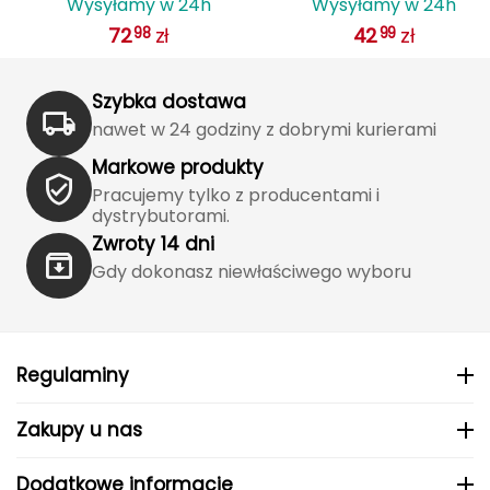
Haago
Wysyłamy w 24h
Wysyłamy w 24h
treningowa IX3982
treningowa dla dzieci SPI
72
zł
42
zł
98
99
biała/czerwona + pompka
niebieska
Hanwag
Szybka dostawa
Hoka
nawet w 24 godziny z dobrymi kurierami
Hydrapak
Markowe produkty
Pracujemy tylko z producentami i
Hydro Flask
dystrybutorami.
Zwroty 14 dni
I
Gdy dokonasz niewłaściwego wyboru
IGLOO
INNY
Regulaminy
Icebreaker
Zakupy u nas
Icestorm
Dodatkowe informacje