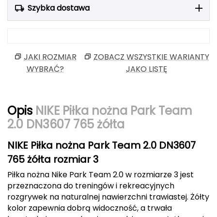
Szybka dostawa
Berghaus
Black Diamond
Blackburn
JAKI ROZMIAR
ZOBACZ WSZYSTKIE WARIANTY
WYBRAĆ?
JAKO LISTĘ
Bliz
Bridgedale
Opis
NIKE Piłka nożna Park Team
2.0 DN3607 765 żółta
Buff
C
NIKE Piłka nożna Park Team 2.0 DN3607
765 żółta rozmiar 3
C.A.M.P.
Piłka nożna Nike Park Team 2.0 w rozmiarze 3 jest
CAMELBAK
przeznaczona do treningów i rekreacyjnych
rozgrywek na naturalnej nawierzchni trawiastej. Żółty
CAMPINGAZ
kolor zapewnia dobrą widoczność, a trwała