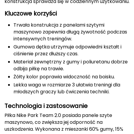
konstrukcja sprawdza się w codziennym użytkowaniu.
CMP
Kluczowe korzyści
Cassin
Trwała konstrukcja z panelami szytymi
maszynowo zapewnia długą żywotność podczas
Ciele Athletics
intensywnych treningów.
Gumowa dętka utrzymuje odpowiedni kształt i
Climbing Technology
ciśnienie przez dłuższy czas.
Materiał zewnętrzny z gumy i poliuretanu dobrze
Coleman
odbija piłkę na trawie.
Żółty kolor poprawia widoczność na boisku.
Columbia
Lekka waga w rozmiarze 3 ułatwia treningi dla
młodszych graczy lub ćwiczenia techniki.
Comodo
Technologia i zastosowanie
D
Piłka Nike Park Team 2.0 posiada panele szyte
DUNLOP
maszynowo, co zwiększa jej odporność na
uszkodzenia. Wykonana z mieszanki 60% gumy, 15%
Darn Tough