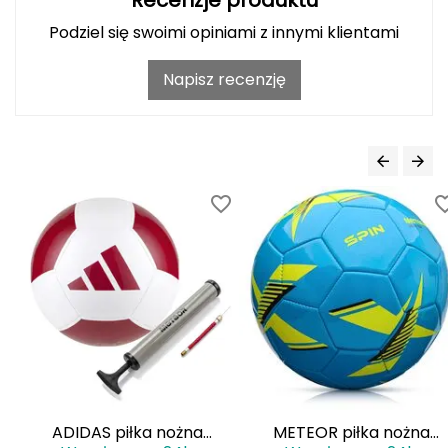
Podziel się swoimi opiniami z innymi klientami
Grand Trunk
Napisz recenzję
Granger's
Gregory
Grivel
Gumbies
H
HAGLÖFS
HMS
HMS PREMIUM
ADIDAS piłka nożna
METEOR piłka nożna