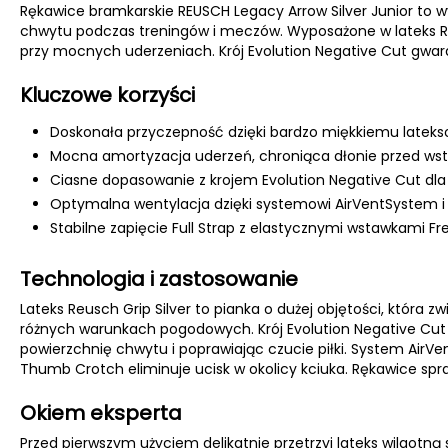
Rękawice bramkarskie REUSCH Legacy Arrow Silver Junior to
chwytu podczas treningów i meczów. Wyposażone w lateks Re
przy mocnych uderzeniach. Krój Evolution Negative Cut gwa
Kluczowe korzyści
Doskonała przyczepność dzięki bardzo miękkiemu lateksow
Mocna amortyzacja uderzeń, chroniąca dłonie przed wst
Ciasne dopasowanie z krojem Evolution Negative Cut dla m
Optymalna wentylacja dzięki systemowi AirVentSystem i
Stabilne zapięcie Full Strap z elastycznymi wstawkami Fr
Technologia i zastosowanie
Lateks Reusch Grip Silver to pianka o dużej objętości, która
różnych warunkach pogodowych. Krój Evolution Negative Cut 
powierzchnię chwytu i poprawiając czucie piłki. System AirVe
Thumb Crotch eliminuje ucisk w okolicy kciuka. Rękawice spr
Okiem eksperta
Przed pierwszym użyciem delikatnie przetrzyj lateks wilgot