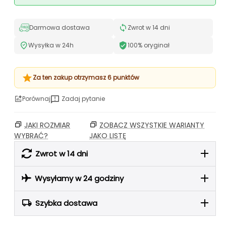
Darmowa dostawa
Zwrot w 14 dni
Wysyłka w 24h
100% oryginał
Za ten zakup otrzymasz 6 punktów
Porównaj
Zadaj pytanie
JAKI ROZMIAR
ZOBACZ WSZYSTKIE WARIANTY
WYBRAĆ?
JAKO LISTĘ
Zwrot w 14 dni
Wysyłamy w 24 godziny
Szybka dostawa