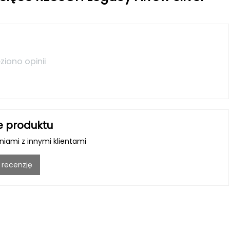
ziono opinii
e produktu
iniami z innymi klientami
 recenzję