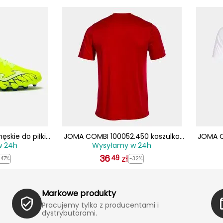
skie do piłki
JOMA COMBI 100052.450 koszulka
JOMA C
w 24h
Wysyłamy w 24h
2509AG żółte
męska sportowa treningowa t-shirt
męska s
36
czerwona
zł
49
-47%
-32%
Markowe produkty
Pracujemy tylko z producentami i
dystrybutorami.