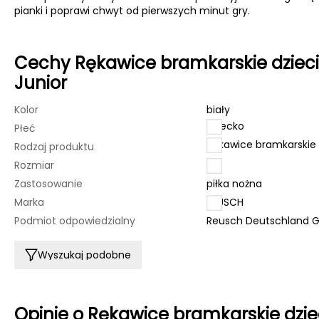
pianki i poprawi chwyt od pierwszych minut gry.
Cechy Rękawice bramkarskie dzieci
Junior
Kolor
biały
dziecko
Płeć
Rękawice bramkarskie
Rodzaj produktu
Rozmiar
7.5
Zastosowanie
piłka nożna
Marka
REUSCH
Podmiot odpowiedzialny
Reusch Deutschland G
Wyszukaj podobne
Opinie o Rękawice bramkarskie dzie