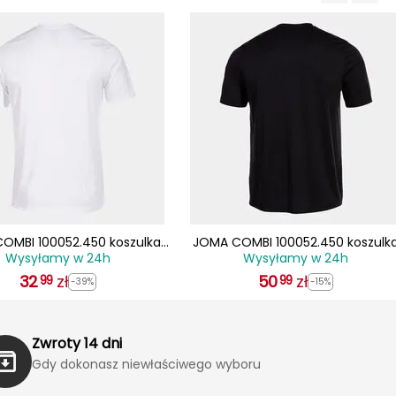
OMBI 100052.450 koszulka
JOMA COMBI 100052.450 koszulk
Wysyłamy w 24h
Wysyłamy w 24h
portowa treningowa t-shirt
męska sportowa treningowa t-shi
32
zielony
zł
50
czarna
zł
99
99
-39%
-15%
Zwroty 14 dni
Gdy dokonasz niewłaściwego wyboru