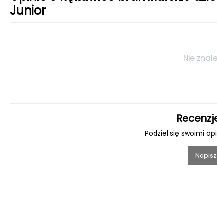
Junior
Nie znale
Recenzj
Podziel się swoimi op
Napisz