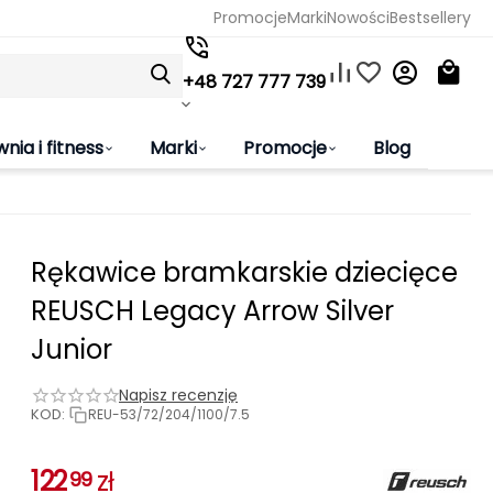
Promocje
Marki
Nowości
Bestsellery
+48 727 777 739
wnia i fitness
Marki
Promocje
Blog
Rękawice bramkarskie dziecięce
REUSCH Legacy Arrow Silver
Junior
Napisz recenzję
KOD:
REU-53/72/204/1100/7.5
122
zł
99