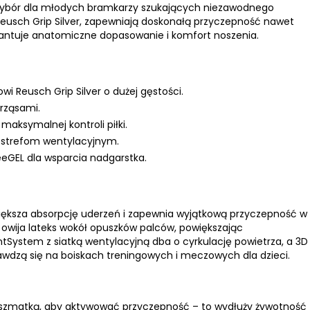
 wybór dla młodych bramkarzy szukających niezawodnego
usch Grip Silver, zapewniają doskonałą przyczepność nawet
rantuje anatomiczne dopasowanie i komfort noszenia.
i Reusch Grip Silver o dużej gęstości.
rząsami.
aksymalnej kontroli piłki.
 strefom wentylacyjnym.
eeGEL dla wsparcia nadgarstka.
 zwiększa absorpcję uderzeń i zapewnia wyjątkową przyczepność w
owija lateks wokół opuszków palców, powiększając
ntSystem z siatką wentylacyjną dba o cyrkulację powietrza, a 3D
awdzą się na boiskach treningowych i meczowych dla dzieci.
ną szmatką, aby aktywować przyczepność – to wydłuży żywotność