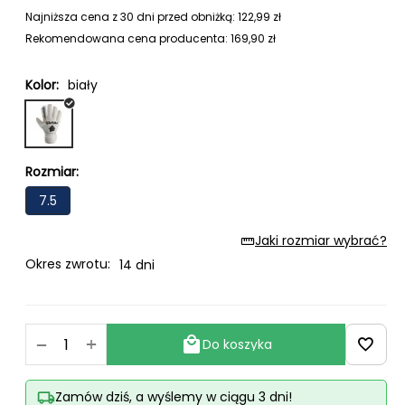
Najniższa cena z 30 dni przed obniżką:
122,99
zł
Rekomendowana cena producenta:
169,90
zł
Kolor:
biały
Rozmiar:
7.5
Jaki rozmiar wybrać?
Okres zwrotu:
14 dni
+
−
Do koszyka
Zamów dziś, a wyślemy w ciągu 3 dni!