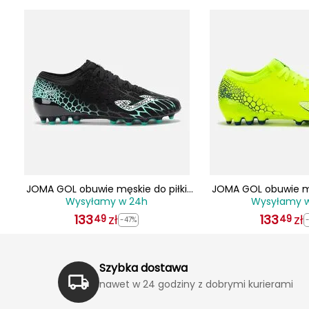
let
JOMA GOL obuwie męskie do piłki
JOMA GOL obuwie mę
Wysyłamy w 24h
Wysyłamy 
nożnej lanki GOLS2501AG czarne
nożnej lanki GOLS
133
zł
133
zł
49
49
-47%
Szybka dostawa
nawet w 24 godziny z dobrymi kurierami