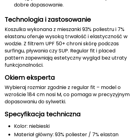
dobre dopasowanie.
CMP
Technologia i zastosowanie
Cassin
Koszulka wykonana z mieszanki 93% poliestru i 7%
elastanu oferuje wysoką trwałość i elastyczność w
Ciele Athletics
wodzie. Z filtrem UPF 50+ chroni skórę podczas
surfingu, pływania czy SUP. Regular fit i placed
Climbing Technology
pattern zapewniają estetyczny wygląd bez utraty
funkcjonalności.
Coleman
Okiem eksperta
Columbia
Wybieraj rozmiar zgodnie z regular fit – model o
wzroście 184 cm nosi M, co pomaga w precyzyjnym
Comodo
dopasowaniu do sylwetki.
D
Specyfikacja techniczna
DUNLOP
Kolor: niebieski
Materiał główny: 93% poliester / 7% elastan
Darn Tough