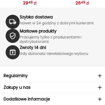
Haago
29
zł
26
zł
49
49
ny
4FJWSS25USWTM036
4FJWSS25USWTM036
Hanwag
Szybka dostawa
Hoka
nawet w 24 godziny z dobrymi kurierami
Markowe produkty
Hydrapak
Pracujemy tylko z producentami i
dystrybutorami.
Hydro Flask
Zwroty 14 dni
Gdy dokonasz niewłaściwego wyboru
I
IGLOO
INNY
Regulaminy
Icebreaker
Zakupy u nas
Icestorm
Dodatkowe informacje