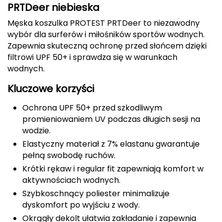
PRTDeer niebieska
Berghaus
Męska koszulka PROTEST PRTDeer to niezawodny
Black Diamond
wybór dla surferów i miłośników sportów wodnych.
Zapewnia skuteczną ochronę przed słońcem dzięki
Blackburn
filtrowi UPF 50+ i sprawdza się w warunkach
wodnych.
Bliz
Kluczowe korzyści
Bridgedale
Ochrona UPF 50+ przed szkodliwym
promieniowaniem UV podczas długich sesji na
Buff
wodzie.
Elastyczny materiał z 7% elastanu gwarantuje
C
pełną swobodę ruchów.
C.A.M.P.
Krótki rękaw i regular fit zapewniają komfort w
aktywnościach wodnych.
CAMELBAK
Szybkoschnący poliester minimalizuje
dyskomfort po wyjściu z wody.
CAMPINGAZ
Okrągły dekolt ułatwia zakładanie i zapewnia