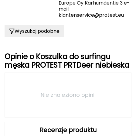
Europe Oy Karhumäentie 3 e-
mail:
FASHY
klantenservice@protest.eu
Fjord Nansen
Wyszukaj podobne
G
GIVOVA
Opinie o Koszulka do surfingu
GSI Outdoors
męska PROTEST PRTDeer niebieska
Gear Aid
Gerber
Nie znaleziono opinii
Giant Dragon
Gilmonte
Recenzje produktu
Giro