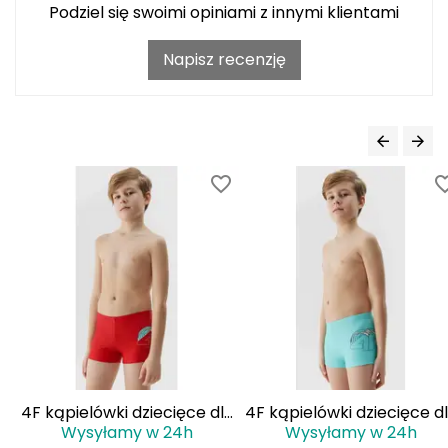
Podziel się swoimi opiniami z innymi klientami
Grand Trunk
Napisz recenzję
Granger's
Gregory
Grivel
Gumbies
H
HAGLÖFS
HMS
HMS PREMIUM
i
4F kąpielówki dziecięce dla
4F kąpielówki dziecięce dla
Wysyłamy w 24h
Wysyłamy w 24h
chłopca
chłopca