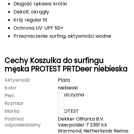
Długość rękawa: krótki
Deuter
Dekolt: okrągły
Krój: regular fit
Dolomite
Ochrona UV: UPF 50+
Przeznaczenie: surfing, aktywności wodne
E
EISBAR
Cechy Koszulka do surfingu
ENERO
męska PROTEST PRTDeer niebieska
ENERO CAMP
Aktywność
Plaża
Kolor
niebieski
ENERO PRO
mężczyzna
Płeć
Rozmiar
S
Elmer by Swany
Marka
PROTEST
Podmiot
Dekker Olifanta B.V.
Extremities
odpowiedzialny
Veerpolder 7 2361 KX
Warmond, Netherlands Reima
F