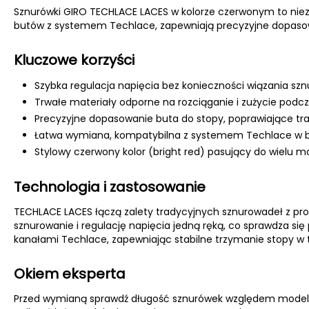
Sznurówki GIRO TECHLACE LACES w kolorze czerwonym to ni
butów z systemem Techlace, zapewniają precyzyjne dopasow
Kluczowe korzyści
Szybka regulacja napięcia bez konieczności wiązania szn
Trwałe materiały odporne na rozciąganie i zużycie podc
Precyzyjne dopasowanie buta do stopy, poprawiające tr
Łatwa wymiana, kompatybilna z systemem Techlace w b
Stylowy czerwony kolor (bright red) pasujący do wielu m
Technologia i zastosowanie
TECHLACE LACES łączą zalety tradycyjnych sznurowadeł z pro
sznurowanie i regulację napięcia jedną ręką, co sprawdza si
kanałami Techlace, zapewniając stabilne trzymanie stopy w 
Okiem eksperta
Przed wymianą sprawdź długość sznurówek względem modelu