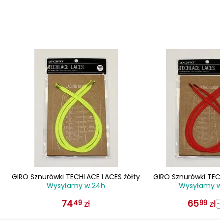
GIRO Sznurówki TECHLACE LACES żółty
GIRO Sznurówki TE
Wysyłamy w 24h
Wysyłamy 
czerwo
74
zł
65
zł
49
99