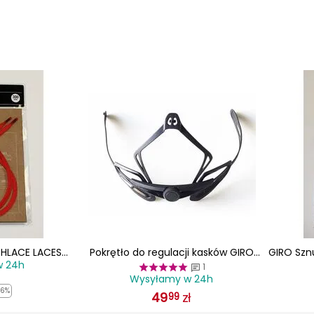
CHLACE LACES
Pokrętło do regulacji kasków GIRO
GIRO Szn
w 24h
ny
RADIX FIT SYSTEM czarny
1
Wysyłamy w 24h
-6%
49
zł
99