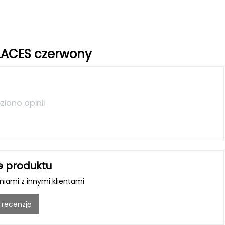
 LACES czerwony
ziono opinii
e produktu
iniami z innymi klientami
 recenzję