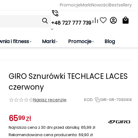
Promocje
Marki
Nowości
Bestsellery
+48 727 777 739
wnia i fitness
Marki
Promocje
Blog
GIRO Sznurówki TECHLACE LACES
czerwony
Napisz recenzję
KOD:
GIR-GR-7093414
65
zł
99
Najniższa cena z 30 dni przed obniżką:
65,99
zł
Rekomendowana cena producenta:
69,90
zł