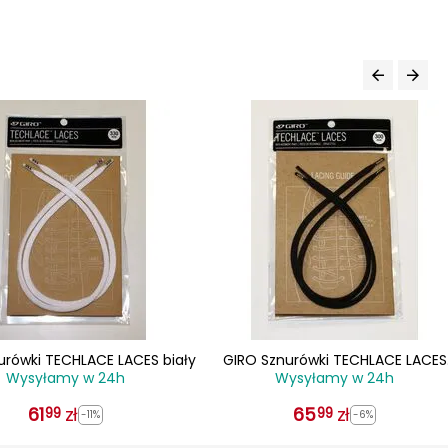
urówki TECHLACE LACES biały
GIRO Sznurówki TECHLACE LACES
Wysyłamy w 24h
Wysyłamy w 24h
czarny
61
zł
65
zł
99
99
-11%
-6%