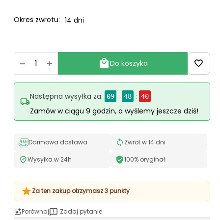
Okres zwrotu:
14 dni
+
−
Do koszyka
Następna wysyłka za:
:
:
09
48
39
Zamów w ciągu 9 godzin, a wyślemy jeszcze dziś!
Darmowa dostawa
Zwrot w 14 dni
Wysyłka w 24h
100% oryginał
Za ten zakup otrzymasz 3 punkty
Porównaj
Zadaj pytanie