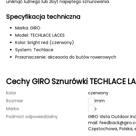
uniknąć luźnego lub zbyt napiętego sznurowania.
Specyfikacja techniczna
Marka: GIRO
Model: TECHLACE LACES
Kolor: bright red (czerwony)
System: Techlace
Przeznaczenie: akcesoria do butów rowerowych
Cechy GIRO Sznurówki TECHLACE L
Kolor
czerwony
Rozmiar
250mm
Marka
Giro
Podmiot odpowiedzialny
GIRO Vista Outdoor Inc
mail:
feedback@giro.
Częstochowa, Polska, 