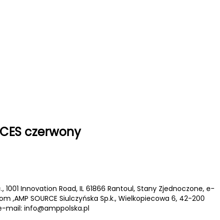
ACES czerwony
., 1001 Innovation Road, IL 61866 Rantoul, Stany Zjednoczone, e-
com
,AMP SOURCE Siulczyńska Sp.k., Wielkopiecowa 6, 42-200
e-mail:
info@amppolska.pl