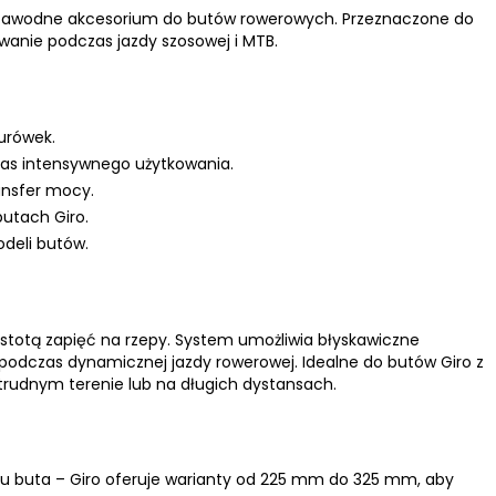
ezawodne akcesorium do butów rowerowych. Przeznaczone do
anie podczas jazdy szosowej i MTB.
urówek.
zas intensywnego użytkowania.
ansfer mocy.
utach Giro.
odeli butów.
stotą zapięć na rzepy. System umożliwia błyskawiczne
ę podczas dynamicznej jazdy rowerowej. Idealne do butów Giro z
trudnym terenie lub na długich dystansach.
 buta – Giro oferuje warianty od 225 mm do 325 mm, aby