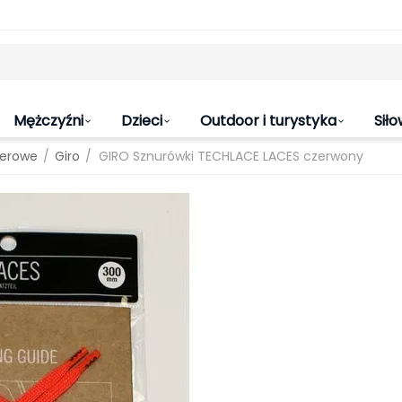
Mężczyźni
Dzieci
Outdoor i turystyka
Siło
/
/
werowe
Giro
GIRO Sznurówki TECHLACE LACES czerwony