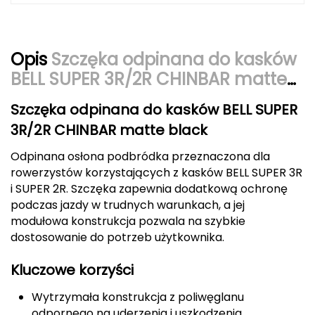
Berghaus
Black Diamond
Opis
Szczęka odpinana do kasków
BELL SUPER 3R/2R CHINBAR matte
Blackburn
czarny
Szczęka odpinana do kasków BELL SUPER
Bliz
3R/2R CHINBAR matte black
Bridgedale
Odpinana osłona podbródka przeznaczona dla
rowerzystów korzystających z kasków BELL SUPER 3R
Buff
i SUPER 2R. Szczęka zapewnia dodatkową ochronę
podczas jazdy w trudnych warunkach, a jej
C
modułowa konstrukcja pozwala na szybkie
C.A.M.P.
dostosowanie do potrzeb użytkownika.
CAMELBAK
Kluczowe korzyści
Wytrzymała konstrukcja z poliwęglanu
CAMPINGAZ
odpornego na uderzenia i uszkodzenia