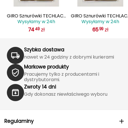
J
JOMA
E
GIRO Sznurówki TECHLACE
GIRO Sznurówki TECHLAC
Wysyłamy w 24h
Wysyłamy w 24h
LACES żółty
LACES czerwony
Jetboil
74
zł
65
zł
49
99
Julbo
Szybka dostawa
K
nawet w 24 godziny z dobrymi kurierami
K2
Markowe produkty
Pracujemy tylko z producentami i
KILLTEC
dystrybutorami.
Zwroty 14 dni
KONG
Gdy dokonasz niewłaściwego wyboru
Kari Traa
Karpos
Regulaminy