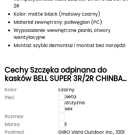
2R
FASHY
Kolor: matte black (matowy czarny)
Materiał zewnętrzny: poliwęglan (PC)
Fjord Nansen
Wyposażenie: wewnętrzne pianki, otwory
G
wentylacyjne
Montaż: szybki demontaż i montaż bez narzędzi
GIVOVA
GSI Outdoors
Cechy Szczęka odpinana do
Gear Aid
kasków BELL SUPER 3R/2R CHINBAR
matte czarny
Kolor
czarny
Gerber
kobieta
Płeć
mężczyzna
Giant Dragon
unisex
Rozmiar
L
Gilmonte
Marka
Bell
Podmiot
GIRO Vista Outdoor Inc., 1001
Giro