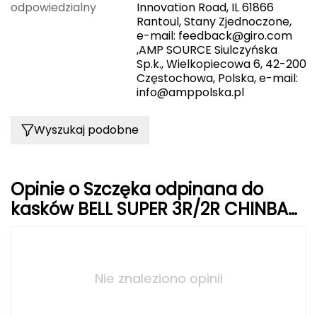
odpowiedzialny
Innovation Road, IL 61866
Rantoul, Stany Zjednoczone,
Grand Trunk
e-mail:
feedback@giro.com
,AMP SOURCE Siulczyńska
Granger's
Sp.k., Wielkopiecowa 6, 42-200
Częstochowa, Polska, e-mail:
info@amppolska.pl
Gregory
Grivel
Wyszukaj podobne
Gumbies
Opinie o Szczęka odpinana do
H
kasków BELL SUPER 3R/2R CHINBAR
HAGLÖFS
matte czarny
HMS
Nie znaleziono opinii
HMS PREMIUM