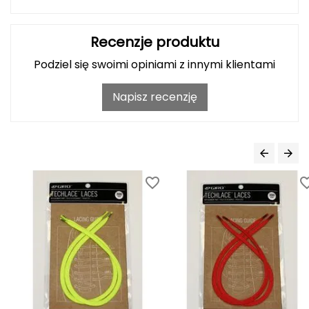
Haago
Hanwag
Recenzje produktu
Podziel się swoimi opiniami z innymi klientami
Hoka
Napisz recenzję
Hydrapak
Hydro Flask
I
IGLOO
INNY
Icebreaker
Icestorm