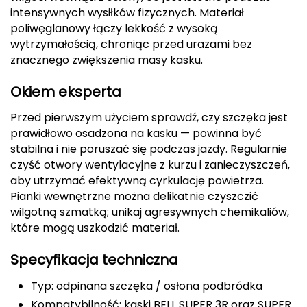
intensywnych wysiłków fizycznych. Materiał
Deuter
poliwęglanowy łączy lekkość z wysoką
wytrzymałością, chroniąc przed urazami bez
Dolomite
znacznego zwiększenia masy kasku.
E
Okiem eksperta
EISBAR
Przed pierwszym użyciem sprawdź, czy szczęka jest
prawidłowo osadzona na kasku — powinna być
ENERO
stabilna i nie poruszać się podczas jazdy. Regularnie
czyść otwory wentylacyjne z kurzu i zanieczyszczeń,
ENERO CAMP
aby utrzymać efektywną cyrkulację powietrza.
Pianki wewnętrzne można delikatnie czyszczić
ENERO PRO
wilgotną szmatką; unikaj agresywnych chemikaliów,
które mogą uszkodzić materiał.
Elmer by Swany
Specyfikacja techniczna
Extremities
Typ: odpinana szczęka / osłona podbródka
F
Kompatybilność: kaski BELL SUPER 3R oraz SUPER