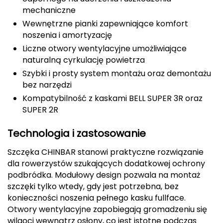
mechaniczne
CMP
Wewnętrzne pianki zapewniające komfort
noszenia i amortyzację
Cassin
Liczne otwory wentylacyjne umożliwiające
Ciele Athletics
naturalną cyrkulację powietrza
Szybki i prosty system montażu oraz demontażu
Climbing Technology
bez narzędzi
Kompatybilność z kaskami BELL SUPER 3R oraz
Coleman
SUPER 2R
Columbia
Technologia i zastosowanie
Szczęka CHINBAR stanowi praktyczne rozwiązanie
Comodo
dla rowerzystów szukających dodatkowej ochrony
podbródka. Modułowy design pozwala na montaż
D
szczęki tylko wtedy, gdy jest potrzebna, bez
DUNLOP
konieczności noszenia pełnego kasku fullface.
Otwory wentylacyjne zapobiegają gromadzeniu się
Darn Tough
wilgoci wewnątrz osłony, co jest istotne podczas