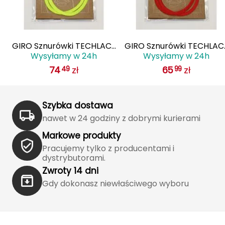
Haago
Hanwag
E
GIRO Sznurówki TECHLACE
GIRO Sznurówki TECHLAC
Hoka
Wysyłamy w 24h
Wysyłamy w 24h
LACES żółty
LACES czerwony
74
zł
65
zł
49
99
Hydrapak
Hydro Flask
Szybka dostawa
I
nawet w 24 godziny z dobrymi kurierami
Markowe produkty
IGLOO
Pracujemy tylko z producentami i
dystrybutorami.
INNY
Zwroty 14 dni
Icebreaker
Gdy dokonasz niewłaściwego wyboru
Icestorm