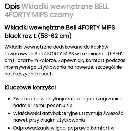
Berghaus
Opis
Wkładki wewnętrzne BELL
4FORTY MIPS czarny
Black Diamond
Wkładki wewnętrzne Bell 4FORTY MIPS
Blackburn
black roz. L (58-62 cm)
Bliz
Wkładki wewnętrzne dedykowane do kasków
rowerowych Bell 4FORTY MIPS w rozmiarze L (58-62
Bridgedale
cm) i czarnym kolorze. Zapewniają komfort podczas
intensywnego użytkowania na rowerze, szczególnie
Buff
na dłuższych trasach.
C
Kluczowe korzyści
C.A.M.P.
Zwiększona wentylacja zapobiega przegrzaniu i
nadmiernemu poceniu się.
CAMELBAK
Właściwości antybakteryjne utrzymują świeżość
nawet przy długim użytkowaniu.
CAMPINGAZ
Odprowadzanie wilgoci poprawia komfort w