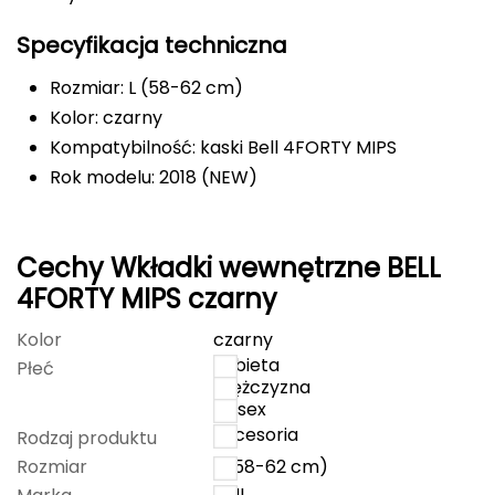
Deuter
Specyfikacja techniczna
Rozmiar: L (58-62 cm)
Dolomite
Kolor: czarny
E
Kompatybilność: kaski Bell 4FORTY MIPS
Rok modelu: 2018 (NEW)
EISBAR
ENERO
Cechy Wkładki wewnętrzne BELL
ENERO CAMP
4FORTY MIPS czarny
ENERO PRO
Kolor
czarny
kobieta
Płeć
mężczyzna
Elmer by Swany
unisex
akcesoria
Rodzaj produktu
Extremities
Rozmiar
L (58-62 cm)
F