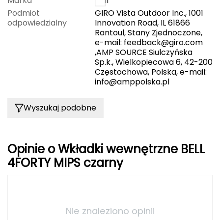
Marka
Bell
Podmiot
GIRO Vista Outdoor Inc., 1001
FASHY
odpowiedzialny
Innovation Road, IL 61866
Rantoul, Stany Zjednoczone,
Fjord Nansen
e-mail:
feedback@giro.com
,AMP SOURCE Siulczyńska
G
Sp.k., Wielkopiecowa 6, 42-200
Częstochowa, Polska, e-mail:
GIVOVA
info@amppolska.pl
GSI Outdoors
Wyszukaj podobne
Gear Aid
Opinie o Wkładki wewnętrzne BELL
Gerber
4FORTY MIPS czarny
Giant Dragon
Gilmonte
Nie znaleziono opinii
Giro