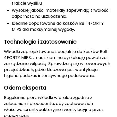
trakcie wysiłku.
CMP
Wysokiej jakości materiały zapewniają trwałość i
odporność na uszkodzenia.
Cassin
Idealnie dopasowane do kasków Bell 4FORTY
MIPS dla maksymalnej wygody.
Ciele Athletics
Technologia i zastosowanie
Climbing Technology
Wkładki zaprojektowane specjalnie do kasków Bell
Coleman
4FORTY MIPS, z naciskiem na cyrkulację powietrza i
zarządzanie wilgocią. Sprawdzają się w rowerowych
Columbia
przejażdżkach, gdzie kluczowa jest wentylacja i
higiena podczas intensywnego pedałowania.
Comodo
Okiem eksperta
D
Regularnie pierz wkładki w pralce zgodnie z
DUNLOP
zaleceniami producenta, aby zachować ich
właściwości antybakteryjne i wentylacyjne przez
Darn Tough
dłuższy czas.