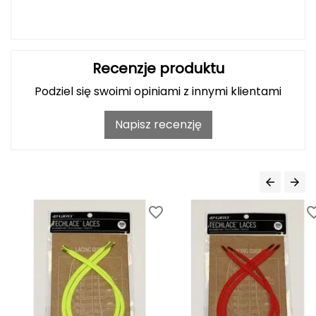
Grand Trunk
Granger's
Recenzje produktu
Podziel się swoimi opiniami z innymi klientami
Gregory
Napisz recenzję
Grivel
Gumbies
H
HAGLÖFS
HMS
HMS PREMIUM