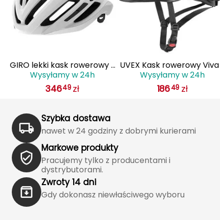
J
JOMA
Jetboil
 z
GIRO lekki kask rowerowy z
UVEX Kask rowerowy Viva
Julbo
Wysyłamy w 24h
Wysyłamy w 24h
IS
systemem wentylacji AGILIS
biały
346
zł
186
zł
49
49
biały
K
K2
Szybka dostawa
nawet w 24 godziny z dobrymi kurierami
KILLTEC
Markowe produkty
KONG
Pracujemy tylko z producentami i
dystrybutorami.
Kari Traa
Zwroty 14 dni
Gdy dokonasz niewłaściwego wyboru
Karpos