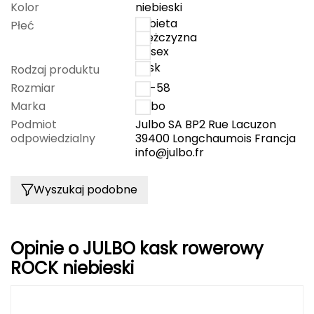
Kolor
niebieski
kobieta
Płeć
Grand Trunk
mężczyzna
unisex
Granger's
kask
Rodzaj produktu
Rozmiar
54-58
Gregory
Marka
Julbo
Podmiot
Julbo SA BP2 Rue Lacuzon
Grivel
odpowiedzialny
39400 Longchaumois Francja
info@julbo.fr
Gumbies
Wyszukaj podobne
H
HAGLÖFS
Opinie o JULBO kask rowerowy
HMS
ROCK niebieski
HMS PREMIUM