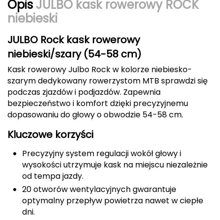
Opis
JULBO kask rowerowy ROCK
CMP
niebieski
Cassin
JULBO Rock kask rowerowy
niebieski/szary (54-58 cm)
Ciele Athletics
Kask rowerowy Julbo Rock w kolorze niebiesko-
szarym dedykowany rowerzystom MTB sprawdzi się
Climbing Technology
podczas zjazdów i podjazdów. Zapewnia
bezpieczeństwo i komfort dzięki precyzyjnemu
Coleman
dopasowaniu do głowy o obwodzie 54-58 cm.
Columbia
Kluczowe korzyści
Comodo
Precyzyjny system regulacji wokół głowy i
wysokości utrzymuje kask na miejscu niezależnie
D
od tempa jazdy.
20 otworów wentylacyjnych gwarantuje
DUNLOP
optymalny przepływ powietrza nawet w ciepłe
dni.
Darn Tough