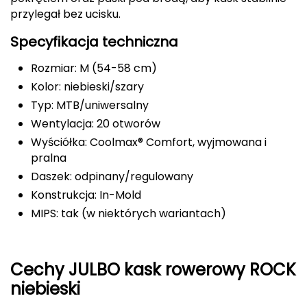
przylegał bez ucisku.
FASHY
Specyfikacja techniczna
Fjord Nansen
Rozmiar: M (54-58 cm)
G
Kolor: niebieski/szary
Typ: MTB/uniwersalny
GIVOVA
Wentylacja: 20 otworów
GSI Outdoors
Wyściółka: Coolmax® Comfort, wyjmowana i
pralna
Gear Aid
Daszek: odpinany/regulowany
Konstrukcja: In-Mold
Gerber
MIPS: tak (w niektórych wariantach)
Giant Dragon
Cechy JULBO kask rowerowy ROCK
Gilmonte
niebieski
Giro