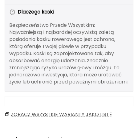
Berghaus
Dlaczego kaski
Black Diamond
Bezpieczeństwo Przede Wszystkim:
Najważniejszą i najbardziej oczywistą zaletą
Blackburn
posiadania kasku rowerowego jest ochrona,
którą oferuje Twojej głowie w przypadku
Bliz
wypadku. Kaski są zaprojektowane tak, aby
absorbować energię uderzenia, znacznie
Bridgedale
zmniejszając ryzyko urazów głowy i mózgu. To
jednorazowa inwestycja, która może uratować
Buff
życie lub uchronić przed poważnymi obrażeniami.
C
C.A.M.P.
ZOBACZ WSZYSTKIE WARIANTY JAKO LISTĘ
CAMELBAK
CAMPINGAZ