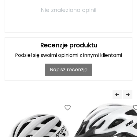
Haago
Nie znaleziono opinii
Hanwag
Hoka
Hydrapak
Recenzje produktu
Podziel się swoimi opiniami z innymi klientami
Hydro Flask
Napisz recenzję
I
IGLOO
INNY
Icebreaker
Icestorm