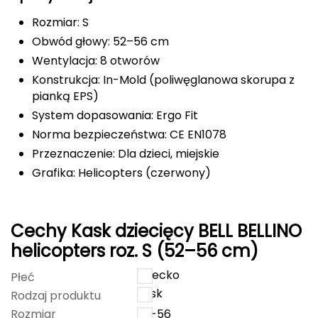
FASHY
Rozmiar: S
Obwód głowy: 52–56 cm
Fjord Nansen
Wentylacja: 8 otworów
Konstrukcja: In-Mold (poliwęglanowa skorupa z
G
pianką EPS)
GIVOVA
System dopasowania: Ergo Fit
Norma bezpieczeństwa: CE EN1078
GSI Outdoors
Przeznaczenie: Dla dzieci, miejskie
Grafika: Helicopters (czerwony)
Gear Aid
Gerber
Cechy Kask dziecięcy BELL BELLINO
Giant Dragon
helicopters roz. S (52–56 cm)
dziecko
Płeć
Gilmonte
kask
Rodzaj produktu
Giro
Rozmiar
52-56