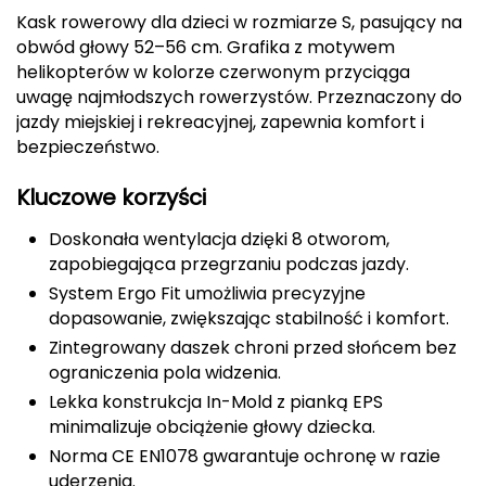
Kask rowerowy dla dzieci w rozmiarze S, pasujący na
CMP
obwód głowy 52–56 cm. Grafika z motywem
helikopterów w kolorze czerwonym przyciąga
Cassin
uwagę najmłodszych rowerzystów. Przeznaczony do
jazdy miejskiej i rekreacyjnej, zapewnia komfort i
Ciele Athletics
bezpieczeństwo.
Climbing Technology
Kluczowe korzyści
Coleman
Doskonała wentylacja dzięki 8 otworom,
zapobiegająca przegrzaniu podczas jazdy.
Columbia
System Ergo Fit umożliwia precyzyjne
dopasowanie, zwiększając stabilność i komfort.
Comodo
Zintegrowany daszek chroni przed słońcem bez
ograniczenia pola widzenia.
D
Lekka konstrukcja In-Mold z pianką EPS
DUNLOP
minimalizuje obciążenie głowy dziecka.
Norma CE EN1078 gwarantuje ochronę w razie
Darn Tough
uderzenia.