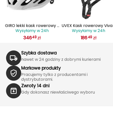
J
JOMA
Jetboil
 z
GIRO lekki kask rowerowy z
UVEX Kask rowerowy Viva
Wysyłamy w 24h
Wysyłamy w 24h
IS
systemem wentylacji AGILIS
biały
Julbo
346
zł
186
zł
49
49
biały
K
Szybka dostawa
K2
nawet w 24 godziny z dobrymi kurierami
KILLTEC
Markowe produkty
Pracujemy tylko z producentami i
KONG
dystrybutorami.
Zwroty 14 dni
Kari Traa
Gdy dokonasz niewłaściwego wyboru
Karpos