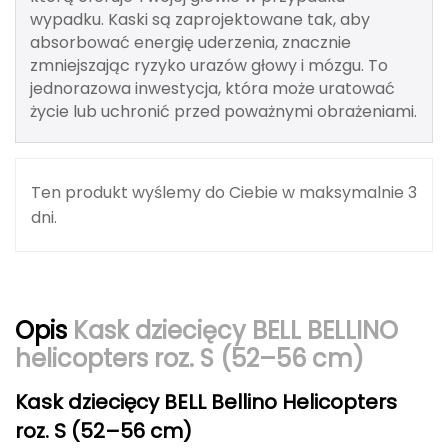
Berghaus
wypadku. Kaski są zaprojektowane tak, aby
absorbować energię uderzenia, znacznie
Black Diamond
zmniejszając ryzyko urazów głowy i mózgu. To
jednorazowa inwestycja, która może uratować
Blackburn
życie lub uchronić przed poważnymi obrażeniami.
Bliz
Ten produkt wyślemy do Ciebie w maksymalnie 3
Bridgedale
dni.
Buff
C
Opis
Kask dziecięcy BELL BELLINO
C.A.M.P.
helicopters roz. S (52–56 cm)
CAMELBAK
Kask dziecięcy BELL Bellino Helicopters
CAMPINGAZ
roz. S (52–56 cm)