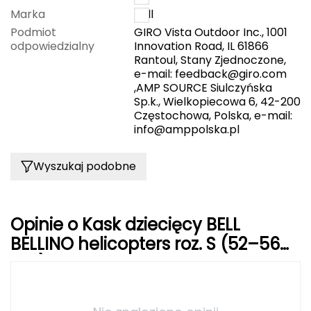
Marka
Bell
Grand Trunk
Podmiot
GIRO Vista Outdoor Inc., 1001
odpowiedzialny
Innovation Road, IL 61866
Rantoul, Stany Zjednoczone,
Granger's
e-mail:
feedback@giro.com
,AMP SOURCE Siulczyńska
Gregory
Sp.k., Wielkopiecowa 6, 42-200
Częstochowa, Polska, e-mail:
Grivel
info@amppolska.pl
Gumbies
Wyszukaj podobne
H
HAGLÖFS
Opinie o Kask dziecięcy BELL
BELLINO helicopters roz. S (52–56
HMS
cm)
HMS PREMIUM