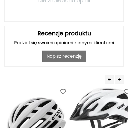
Nie znaleziono opinii
Haago
Hanwag
Hoka
Recenzje produktu
Hydrapak
Podziel się swoimi opiniami z innymi klientami
Hydro Flask
Napisz recenzję
I
IGLOO
INNY
Icebreaker
Icestorm