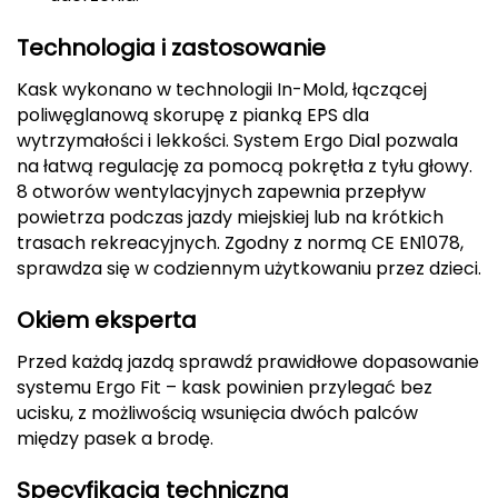
Deuter
Technologia i zastosowanie
Kask wykonano w technologii In-Mold, łączącej
Dolomite
poliwęglanową skorupę z pianką EPS dla
E
wytrzymałości i lekkości. System Ergo Dial pozwala
na łatwą regulację za pomocą pokrętła z tyłu głowy.
EISBAR
8 otworów wentylacyjnych zapewnia przepływ
powietrza podczas jazdy miejskiej lub na krótkich
ENERO
trasach rekreacyjnych. Zgodny z normą CE EN1078,
sprawdza się w codziennym użytkowaniu przez dzieci.
ENERO CAMP
Okiem eksperta
ENERO PRO
Przed każdą jazdą sprawdź prawidłowe dopasowanie
systemu Ergo Fit – kask powinien przylegać bez
Elmer by Swany
ucisku, z możliwością wsunięcia dwóch palców
między pasek a brodę.
Extremities
Specyfikacja techniczna
F