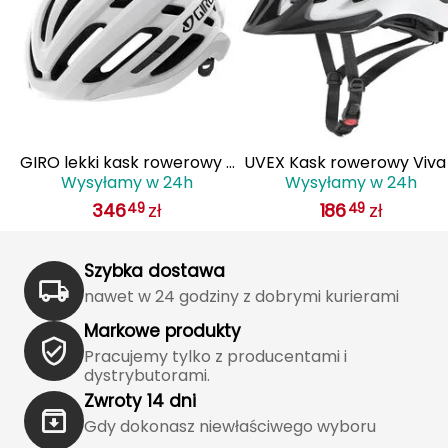
J
JOMA
Jetboil
Julbo
 z
GIRO lekki kask rowerowy z
UVEX Kask rowerowy Viva
Wysyłamy w 24h
Wysyłamy w 24h
K
IS
systemem wentylacji AGILIS
biały
346
zł
186
zł
49
49
biały
K2
KILLTEC
Szybka dostawa
nawet w 24 godziny z dobrymi kurierami
KONG
Markowe produkty
Pracujemy tylko z producentami i
Kari Traa
dystrybutorami.
Zwroty 14 dni
Karpos
Gdy dokonasz niewłaściwego wyboru