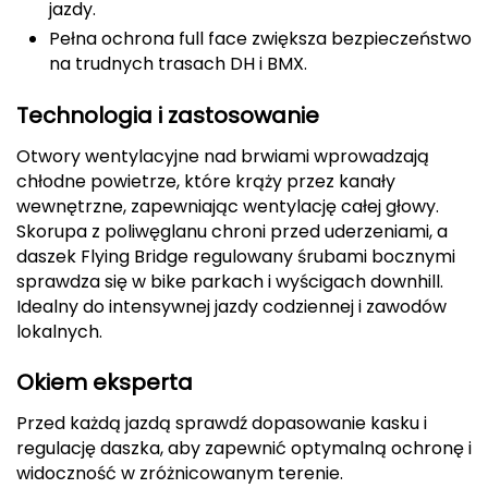
jazdy.
Deuter
Pełna ochrona full face zwiększa bezpieczeństwo
na trudnych trasach DH i BMX.
Dolomite
Technologia i zastosowanie
E
Otwory wentylacyjne nad brwiami wprowadzają
EISBAR
chłodne powietrze, które krąży przez kanały
wewnętrzne, zapewniając wentylację całej głowy.
ENERO
Skorupa z poliwęglanu chroni przed uderzeniami, a
daszek Flying Bridge regulowany śrubami bocznymi
ENERO CAMP
sprawdza się w bike parkach i wyścigach downhill.
Idealny do intensywnej jazdy codziennej i zawodów
ENERO PRO
lokalnych.
Okiem eksperta
Elmer by Swany
Przed każdą jazdą sprawdź dopasowanie kasku i
Extremities
regulację daszka, aby zapewnić optymalną ochronę i
widoczność w zróżnicowanym terenie.
F