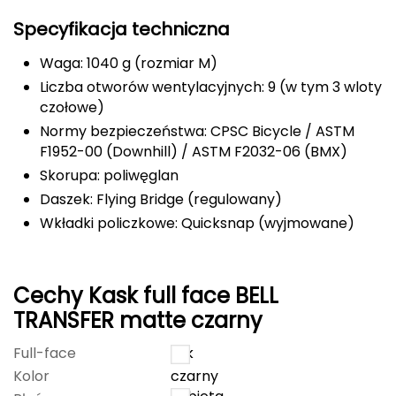
Specyfikacja techniczna
FASHY
Waga: 1040 g (rozmiar M)
Fjord Nansen
Liczba otworów wentylacyjnych: 9 (w tym 3 wloty
czołowe)
G
Normy bezpieczeństwa: CPSC Bicycle / ASTM
GIVOVA
F1952-00 (Downhill) / ASTM F2032-06 (BMX)
Skorupa: poliwęglan
GSI Outdoors
Daszek: Flying Bridge (regulowany)
Wkładki policzkowe: Quicksnap (wyjmowane)
Gear Aid
Gerber
Cechy Kask full face BELL
Giant Dragon
TRANSFER matte czarny
Gilmonte
Full-face
tak
Kolor
czarny
Giro