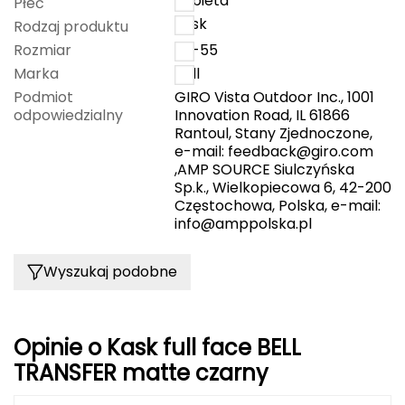
kobieta
Płeć
kask
Rodzaj produktu
Grand Trunk
Rozmiar
53-55
Marka
Bell
Granger's
Podmiot
GIRO Vista Outdoor Inc., 1001
odpowiedzialny
Innovation Road, IL 61866
Gregory
Rantoul, Stany Zjednoczone,
e-mail:
feedback@giro.com
Grivel
,AMP SOURCE Siulczyńska
Sp.k., Wielkopiecowa 6, 42-200
Częstochowa, Polska, e-mail:
Gumbies
info@amppolska.pl
H
Wyszukaj podobne
HAGLÖFS
HMS
Opinie o Kask full face BELL
HMS PREMIUM
TRANSFER matte czarny