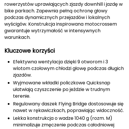
rowerzystów uprawiających zjazdy downhill i jazdę w
CMP
bike parkach. Zapewnia pełną ochronę głowy
podczas dynamicznych przejazdów i lokalnych
Cassin
wyścigów. Konstrukcja inspirowana motocrossem
gwarantuje wytrzymałość w intensywnych
Ciele Athletics
warunkach.
Climbing Technology
Kluczowe korzyści
Coleman
Efektywna wentylacja dzięki 9 otworom i 3
wlotom czołowym chłodzi głowę podczas długich
zjazdów.
Columbia
Wyjmowane wkładki policzkowe Quicksnap
Comodo
ułatwiają czyszczenie po jeździe w trudnym
terenie.
D
Regulowany daszek Flying Bridge dostosowuje się
nawet w rękawiczkach, poprawiając widoczność.
DUNLOP
Lekka konstrukcja o wadze 1040 g (rozm. M)
minimalizuje zmęczenie podczas całodniowej
Darn Tough