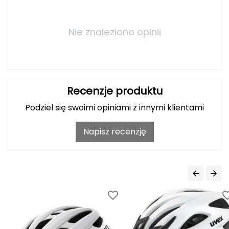
Haago
Hanwag
Nie znaleziono opinii
Hoka
Hydrapak
Recenzje produktu
Hydro Flask
Podziel się swoimi opiniami z innymi klientami
I
Napisz recenzję
IGLOO
INNY
Icebreaker
Icestorm