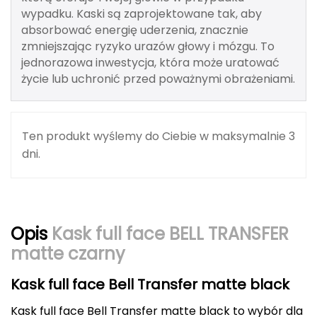
Berghaus
wypadku. Kaski są zaprojektowane tak, aby
absorbować energię uderzenia, znacznie
Black Diamond
zmniejszając ryzyko urazów głowy i mózgu. To
jednorazowa inwestycja, która może uratować
Blackburn
życie lub uchronić przed poważnymi obrażeniami.
Bliz
Ten produkt wyślemy do Ciebie w maksymalnie 3
Bridgedale
dni.
Buff
C
Opis
Kask full face BELL TRANSFER
C.A.M.P.
matte czarny
CAMELBAK
Kask full face Bell Transfer matte black
CAMPINGAZ
Kask full face Bell Transfer matte black to wybór dla