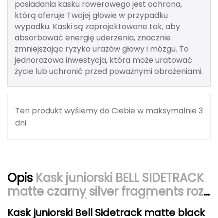
posiadania kasku rowerowego jest ochrona,
Berghaus
którą oferuje Twojej głowie w przypadku
wypadku. Kaski są zaprojektowane tak, aby
Black Diamond
absorbować energię uderzenia, znacznie
zmniejszając ryzyko urazów głowy i mózgu. To
Blackburn
jednorazowa inwestycja, która może uratować
życie lub uchronić przed poważnymi obrażeniami.
Bliz
Bridgedale
Ten produkt wyślemy do Ciebie w maksymalnie 3
Buff
dni.
C
C.A.M.P.
Opis
Kask juniorski BELL SIDETRACK
CAMELBAK
matte czarny silver fragments roz.
Uniwersalny (50–57 cm) .
CAMPINGAZ
Kask juniorski Bell Sidetrack matte black