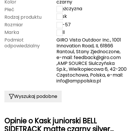
Kolor
czarny
cm) .
mężczyzna
Płeć
Grand Trunk
kask
Rodzaj produktu
Rozmiar
50-57
Granger's
Marka
Bell
Gregory
Podmiot
GIRO Vista Outdoor Inc., 1001
odpowiedzialny
Innovation Road, IL 61866
Rantoul, Stany Zjednoczone,
Grivel
e-mail:
feedback@giro.com
,AMP SOURCE Siulczyńska
Gumbies
Sp.k., Wielkopiecowa 6, 42-200
Częstochowa, Polska, e-mail:
H
info@amppolska.pl
HAGLÖFS
Wyszukaj podobne
HMS
HMS PREMIUM
Opinie o Kask juniorski BELL
SIDETRACK matte czarny silver