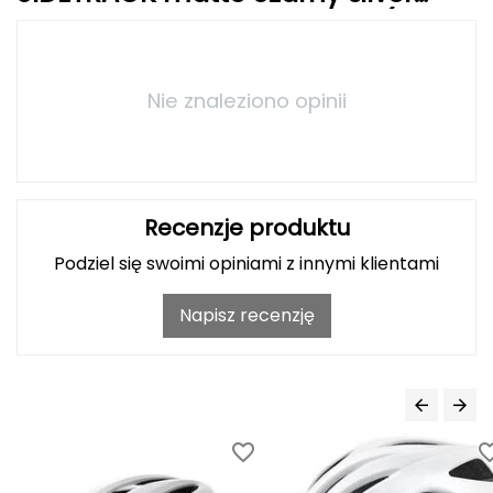
Haago
fragments roz. Uniwersalny (50–57
cm) .
Hanwag
Nie znaleziono opinii
Hoka
Hydrapak
Hydro Flask
Recenzje produktu
I
Podziel się swoimi opiniami z innymi klientami
IGLOO
Napisz recenzję
INNY
Icebreaker
Icestorm