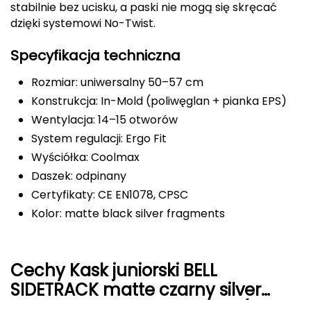
stabilnie bez ucisku, a paski nie mogą się skręcać
FASHY
dzięki systemowi No-Twist.
Specyfikacja techniczna
Fjord Nansen
Rozmiar: uniwersalny 50–57 cm
G
Konstrukcja: In-Mold (poliwęglan + pianka EPS)
GIVOVA
Wentylacja: 14–15 otworów
System regulacji: Ergo Fit
GSI Outdoors
Wyściółka: Coolmax
Gear Aid
Daszek: odpinany
Certyfikaty: CE EN1078, CPSC
Gerber
Kolor: matte black silver fragments
Giant Dragon
Cechy Kask juniorski BELL
Gilmonte
SIDETRACK matte czarny silver
fragments roz. Uniwersalny (50–57
Giro