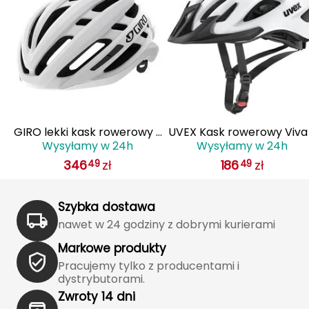
J
JOMA
Jetboil
Julbo
K
 z
GIRO lekki kask rowerowy z
UVEX Kask rowerowy Viva
Wysyłamy w 24h
Wysyłamy w 24h
IS
systemem wentylacji AGILIS
biały
K2
346
zł
186
zł
49
49
biały
KILLTEC
Szybka dostawa
KONG
nawet w 24 godziny z dobrymi kurierami
Markowe produkty
Kari Traa
Pracujemy tylko z producentami i
dystrybutorami.
Karpos
Zwroty 14 dni