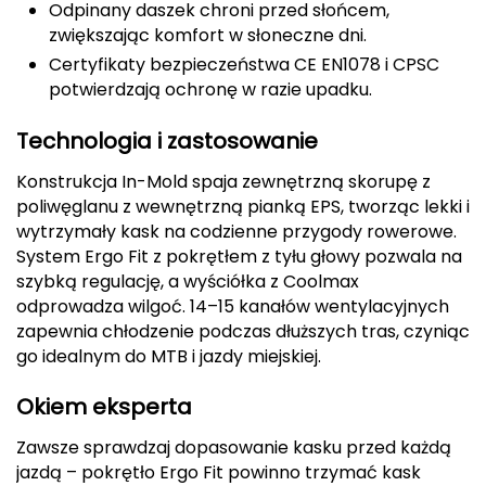
Odpinany daszek chroni przed słońcem,
zwiększając komfort w słoneczne dni.
Deuter
Certyfikaty bezpieczeństwa CE EN1078 i CPSC
Dolomite
potwierdzają ochronę w razie upadku.
E
Technologia i zastosowanie
EISBAR
Konstrukcja In-Mold spaja zewnętrzną skorupę z
poliwęglanu z wewnętrzną pianką EPS, tworząc lekki i
ENERO
wytrzymały kask na codzienne przygody rowerowe.
System Ergo Fit z pokrętłem z tyłu głowy pozwala na
ENERO CAMP
szybką regulację, a wyściółka z Coolmax
odprowadza wilgoć. 14–15 kanałów wentylacyjnych
ENERO PRO
zapewnia chłodzenie podczas dłuższych tras, czyniąc
go idealnym do MTB i jazdy miejskiej.
Elmer by Swany
Okiem eksperta
Extremities
Zawsze sprawdzaj dopasowanie kasku przed każdą
jazdą – pokrętło Ergo Fit powinno trzymać kask
F