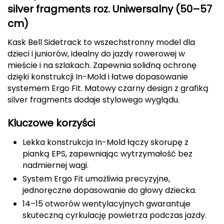
silver fragments roz. Uniwersalny (50–57
CMP
cm)
Cassin
Kask Bell Sidetrack to wszechstronny model dla
dzieci i juniorów, idealny do jazdy rowerowej w
Ciele Athletics
mieście i na szlakach. Zapewnia solidną ochronę
dzięki konstrukcji In-Mold i łatwe dopasowanie
Climbing Technology
systemem Ergo Fit. Matowy czarny design z grafiką
silver fragments dodaje stylowego wyglądu.
Coleman
Kluczowe korzyści
Columbia
Lekka konstrukcja In-Mold łączy skorupę z
pianką EPS, zapewniając wytrzymałość bez
Comodo
nadmiernej wagi.
D
System Ergo Fit umożliwia precyzyjne,
jednoręczne dopasowanie do głowy dziecka.
DUNLOP
14–15 otworów wentylacyjnych gwarantuje
skuteczną cyrkulację powietrza podczas jazdy.
Darn Tough