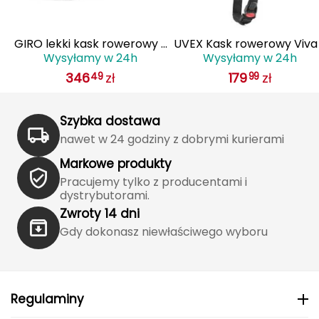
Katadyn
Kavu
 z
GIRO lekki kask rowerowy z
UVEX Kask rowerowy Viva
Wysyłamy w 24h
Wysyłamy w 24h
IS
systemem wentylacji AGILIS
czarny
Kayland
346
zł
179
zł
49
99
biały
Keen
Szybka dostawa
Klymit
nawet w 24 godziny z dobrymi kurierami
Markowe produkty
Kohla
Pracujemy tylko z producentami i
dystrybutorami.
L
Zwroty 14 dni
LEATT
Gdy dokonasz niewłaściwego wyboru
LOOP
LOOP WALK
Regulaminy