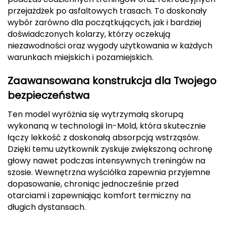
przejażdżek po asfaltowych trasach. To doskonały
CMP
wybór zarówno dla początkujących, jak i bardziej
doświadczonych kolarzy, którzy oczekują
Cassin
niezawodności oraz wygody użytkowania w każdych
warunkach miejskich i pozamiejskich.
Ciele Athletics
Zaawansowana konstrukcja dla Twojego
Climbing Technology
bezpieczeństwa
Coleman
Ten model wyróżnia się wytrzymałą skorupą
wykonaną w technologii In-Mold, która skutecznie
Columbia
łączy lekkość z doskonałą absorpcją wstrząsów.
Dzięki temu użytkownik zyskuje zwiększoną ochronę
Comodo
głowy nawet podczas intensywnych treningów na
szosie. Wewnętrzna wyściółka zapewnia przyjemne
D
dopasowanie, chroniąc jednocześnie przed
otarciami i zapewniając komfort termiczny na
DUNLOP
długich dystansach.
Darn Tough