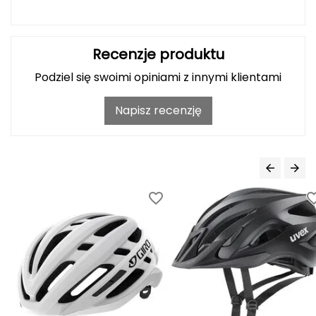
J
JOMA
Recenzje produktu
Jetboil
Podziel się swoimi opiniami z innymi klientami
Julbo
Napisz recenzję
K
K2
KILLTEC
KONG
Kari Traa
Karpos