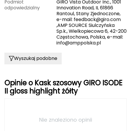
Haago
Podmiot
GIRO Vista Outdoor Inc., 1001
odpowiedzialny
Innovation Road, IL 61866
Rantoul, Stany Zjednoczone,
Hanwag
e-mail:
feedback@giro.com
,AMP SOURCE Siulczyńska
Hoka
Sp.k., Wielkopiecowa 6, 42-200
Częstochowa, Polska, e-mail:
Hydrapak
info@amppolska.pl
Hydro Flask
Wyszukaj podobne
I
IGLOO
Opinie o Kask szosowy GIRO ISODE
II gloss highlight żółty
INNY
Icebreaker
Nie znaleziono opinii
Icestorm