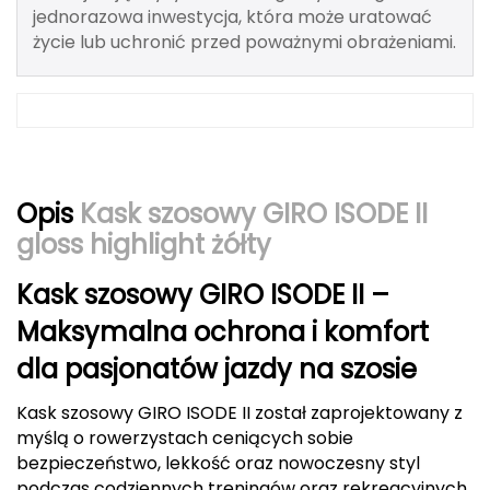
jednorazowa inwestycja, która może uratować
Berghaus
życie lub uchronić przed poważnymi obrażeniami.
Black Diamond
Blackburn
Bliz
Opis
Kask szosowy GIRO ISODE II
Bridgedale
gloss highlight żółty
Buff
Kask szosowy GIRO ISODE II –
C
Maksymalna ochrona i komfort
dla pasjonatów jazdy na szosie
C.A.M.P.
Kask szosowy GIRO ISODE II został zaprojektowany z
CAMELBAK
myślą o rowerzystach ceniących sobie
bezpieczeństwo, lekkość oraz nowoczesny styl
CAMPINGAZ
podczas codziennych treningów oraz rekreacyjnych