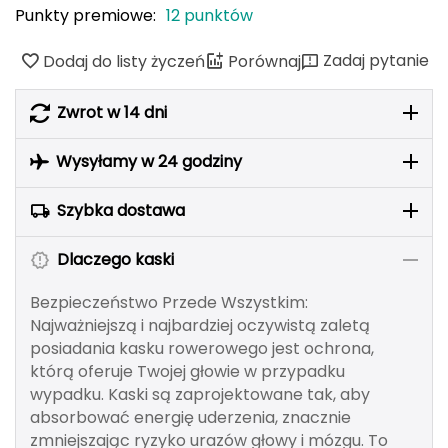
adidas Originals
ODLO
PROTEST
SILVINI
VIKING
oria rowerowe
Punkty premiowe:
12 punktów
Rękawiczki damskie
Kompasy i busole
Gumy i taśmy do ćwiczeń
POPULARNE MARKI
B
Nike
ODLO
PROTEST
SILVINI
VIKING
Zadaj pytanie
Dodaj do listy życzeń
Porównaj
Czapki, opaski, kominy i kapelusze damskie
Torby, nerki i plecaki
POPULARNE MARKI
BBB
NILS CAMP
Fjord Nansen
Karpos
Giro
4F
ONE FITNESS
HMS
INNY
HMS PREMIUM
Zwrot w 14 dni
Pozostałe akcesoria
POPULARNE MARKI
BCA
Meteor
OSPREY
TIGUAR
ODLO
Sportful
Sensor
Karpos
Smartwool
Akcesoria odzieżowe
Wysyłamy w 24 godziny
BEST SPORTING
Fjord Nansen
VIKING
SILVINI
PROTEST
Giro
Okulary sportowe
Szybka dostawa
BLACKYAK
POPULARNE MARKI
Dlaczego kaski
BRBL
VIKING
NILS
NILS FUN
NILS CAMP
Meteor
Bezpieczeństwo Przede Wszystkim:
Baladeo
SwissBags
Fjord Nansen
Black Diamond
Najważniejszą i najbardziej oczywistą zaletą
posiadania kasku rowerowego jest ochrona,
PATHFINDER
Bart Schuhbandl
którą oferuje Twojej głowie w przypadku
wypadku. Kaski są zaprojektowane tak, aby
absorbować energię uderzenia, znacznie
Bell
zmniejszając ryzyko urazów głowy i mózgu. To