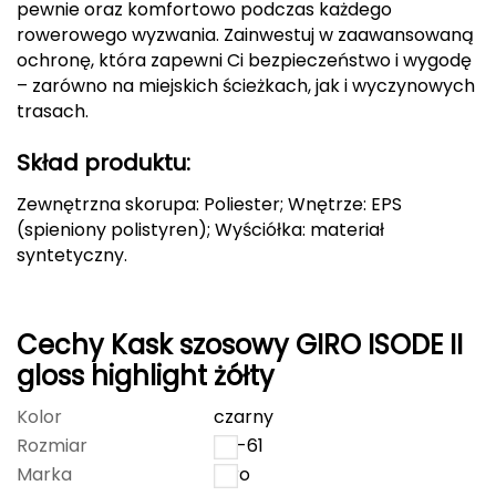
pewnie oraz komfortowo podczas każdego
rowerowego wyzwania. Zainwestuj w zaawansowaną
Grand Trunk
ochronę, która zapewni Ci bezpieczeństwo i wygodę
– zarówno na miejskich ścieżkach, jak i wyczynowych
Granger's
trasach.
Gregory
Skład produktu:
Grivel
Zewnętrzna skorupa: Poliester; Wnętrze: EPS
(spieniony polistyren); Wyściółka: materiał
Gumbies
syntetyczny.
H
Cechy Kask szosowy GIRO ISODE II
HAGLÖFS
gloss highlight żółty
HMS
Kolor
czarny
Rozmiar
54-61
HMS PREMIUM
Marka
Giro