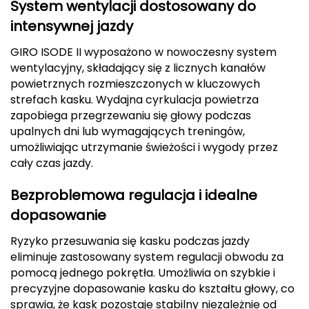
System wentylacji dostosowany do
Deuter
intensywnej jazdy
GIRO ISODE II wyposażono w nowoczesny system
Dolomite
wentylacyjny, składający się z licznych kanałów
powietrznych rozmieszczonych w kluczowych
E
strefach kasku. Wydajna cyrkulacja powietrza
EISBAR
zapobiega przegrzewaniu się głowy podczas
upalnych dni lub wymagających treningów,
ENERO
umożliwiając utrzymanie świeżości i wygody przez
cały czas jazdy.
ENERO CAMP
Bezproblemowa regulacja i idealne
ENERO PRO
dopasowanie
Ryzyko przesuwania się kasku podczas jazdy
Elmer by Swany
eliminuje zastosowany system regulacji obwodu za
pomocą jednego pokrętła. Umożliwia on szybkie i
Extremities
precyzyjne dopasowanie kasku do kształtu głowy, co
sprawia, że kask pozostaje stabilny niezależnie od
F