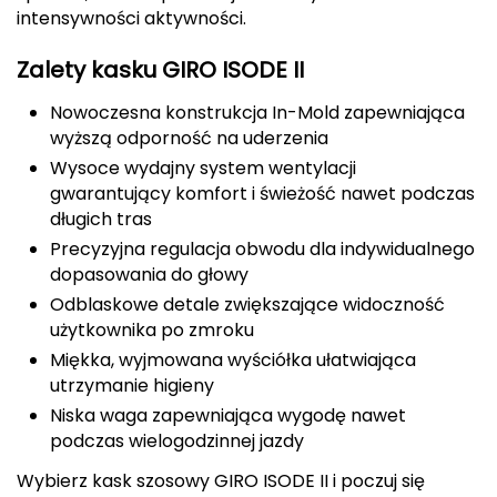
intensywności aktywności.
FASHY
Zalety kasku GIRO ISODE II
Fjord Nansen
Nowoczesna konstrukcja In-Mold zapewniająca
G
wyższą odporność na uderzenia
Wysoce wydajny system wentylacji
GIVOVA
gwarantujący komfort i świeżość nawet podczas
długich tras
GSI Outdoors
Precyzyjna regulacja obwodu dla indywidualnego
dopasowania do głowy
Gear Aid
Odblaskowe detale zwiększające widoczność
użytkownika po zmroku
Gerber
Miękka, wyjmowana wyściółka ułatwiająca
Giant Dragon
utrzymanie higieny
Niska waga zapewniająca wygodę nawet
Gilmonte
podczas wielogodzinnej jazdy
Wybierz kask szosowy GIRO ISODE II i poczuj się
Giro