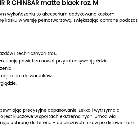
R R CHINBAR matte black roz. M
rnym wykończeniu to akcesorium dedykowane kaskom
anę kasku w wersję pełnotwarzową, zwiększając ochronę podczas
dów i technicznych tras.
ulację powietrza nawet przy intensywnej jeździe.
zenia.
acji kasku do warunków.
glądzie.
zapewniając precyzyjne dopasowanie. Lekka i wytrzymała
co jest kluczowe w sportach ekstremalnych. Umożliwia
ąc ochronę do terenu – od ulicznych trików po dirtowe skoki.