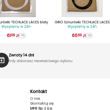
urówki TECHLACE LACES biały
GIRO Sznurówki TECHLACE LACES
Wysyłamy w 24h
Wysyłamy w 24h
czarny
61
zł
65
zł
99
99
-11%
-6%
Zwroty 14 dni
Gdy dokonasz niewłaściwego wyboru
Kontakt
O nas
Skontaktuj się
MHS Sp. z o.o.