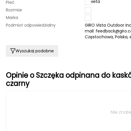
kobieta
Płeć
Rozmiar
M
Marka
Bell
Podmiot odpowiedzialny
GIRO Vista Outdoor Inc
mail:
feedback@giro.
Częstochowa, Polska, 
Wyszukaj podobne
Opinie o Szczęka odpinana do kask
czarny
Nie znale