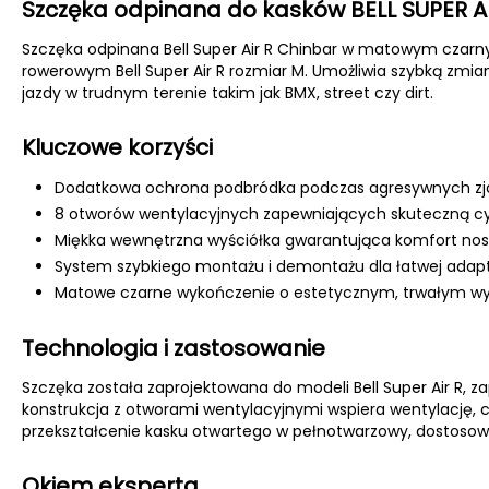
Szczęka odpinana do kasków BELL SUPER AI
Szczęka odpinana Bell Super Air R Chinbar w matowym cza
rowerowym Bell Super Air R rozmiar M. Umożliwia szybką zmi
jazdy w trudnym terenie takim jak BMX, street czy dirt.
Kluczowe korzyści
Dodatkowa ochrona podbródka podczas agresywnych zjaz
8 otworów wentylacyjnych zapewniających skuteczną cyrk
Miękka wewnętrzna wyściółka gwarantująca komfort nos
System szybkiego montażu i demontażu dla łatwej adapt
Matowe czarne wykończenie o estetycznym, trwałym wy
Technologia i zastosowanie
Szczęka została zaprojektowana do modeli Bell Super Air R, 
konstrukcja z otworami wentylacyjnymi wspiera wentylację, 
przekształcenie kasku otwartego w pełnotwarzowy, dostosowuj
Okiem eksperta