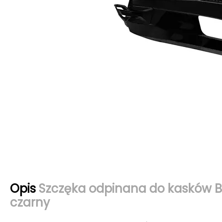
Opis
Szczęka odpinana do kasków B
czarny