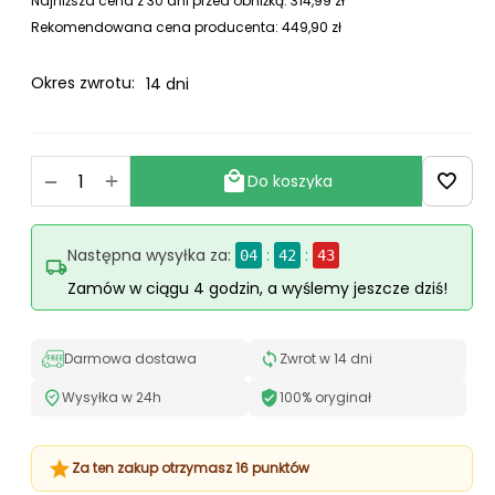
Najniższa cena z 30 dni przed obniżką:
314,99
zł
Rekomendowana cena producenta:
449,90
zł
Okres zwrotu:
14 dni
+
−
Do koszyka
Następna wysyłka za:
:
:
04
42
42
Zamów w ciągu 4 godzin, a wyślemy jeszcze dziś!
Darmowa dostawa
Zwrot w 14 dni
Wysyłka w 24h
100% oryginał
Za ten zakup otrzymasz 16 punktów