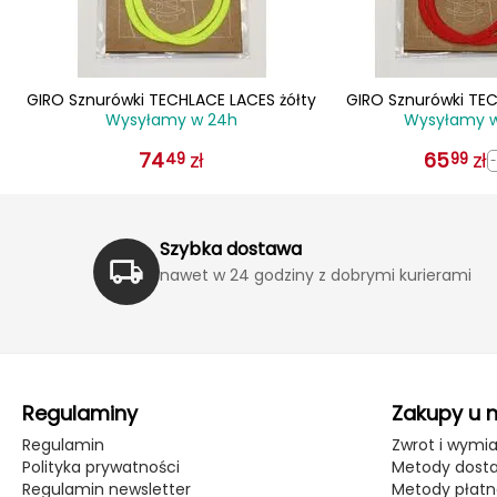
GIRO Sznurówki TECHLACE LACES żółty
GIRO Sznurówki TE
Wysyłamy w 24h
Wysyłamy 
czerwo
74
zł
65
zł
49
99
Szybka dostawa
nawet w 24 godziny z dobrymi kurierami
Regulaminy
Zakupy u 
Regulamin
Zwrot i wymi
Polityka prywatności
Metody dost
Regulamin newsletter
Metody płatn