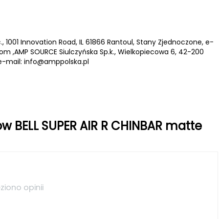
., 1001 Innovation Road, IL 61866 Rantoul, Stany Zjednoczone, e-
com
,AMP SOURCE Siulczyńska Sp.k., Wielkopiecowa 6, 42-200
e-mail:
info@amppolska.pl
ów BELL SUPER AIR R CHINBAR matte
ziono opinii