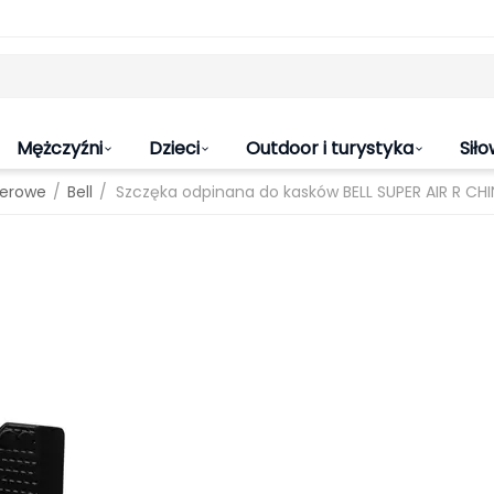
Mężczyźni
Dzieci
Outdoor i turystyka
Siło
/
/
werowe
Bell
Szczęka odpinana do kasków BELL SUPER AIR R CH