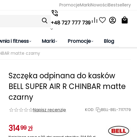
Promocje
Marki
Nowości
Bestsellery
+48 727 777 739
wnia i fitness
Marki
Promocje
Blog
INBAR matte czarny
Szczęka odpinana do kasków
BELL SUPER AIR R CHINBAR matte
czarny
Napisz recenzję
KOD:
BELL-BEL-7117179
314
zł
99