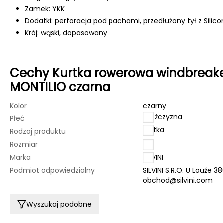
Zamek: YKK
Dodatki: perforacja pod pachami, przedłużony tył z Sili
Krój: wąski, dopasowany
Cechy Kurtka rowerowa windbreake
MONTILIO czarna
Kolor
czarny
mężczyzna
Płeć
kurtka
Rodzaj produktu
Rozmiar
L
Marka
SILVINI
Podmiot odpowiedzialny
SILVINI S.R.O. U Louže 
obchod@silvini.com
Wyszukaj podobne