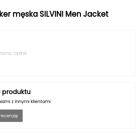
ker męska SILVINI Men Jacket
ziono opinii
 produktu
niami z innymi klientami
 recenzję