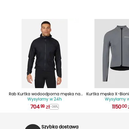
wa
Rab Kurtka wodoodporna męska na
Kurtka męska X-Bion
Wysyłamy w 24h
Wysyłamy 
g
rower i do trekkingu Cinder Phantom
RIDE SOFTSHELL JAC
Jacket czarna r. S
704
zł
1150
szara
99
00
-36%
Szybka dostawa