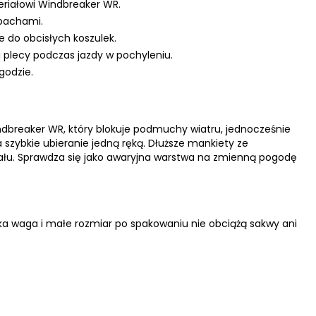
riałowi Windbreaker WR.
pachami.
e do obcisłych koszulek.
 plecy podczas jazdy w pochyleniu.
godzie.
ndbreaker WR, który blokuje podmuchy wiatru, jednocześnie
 szybkie ubieranie jedną ręką. Dłuższe mankiety ze
iału. Sprawdza się jako awaryjna warstwa na zmienną pogodę
lekka waga i małe rozmiar po spakowaniu nie obciążą sakwy ani