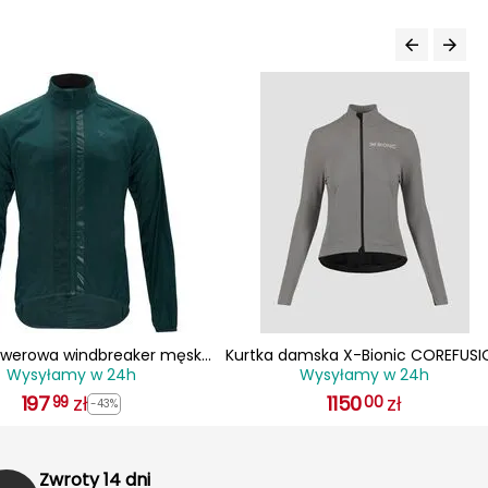
indbreaker męska
Kurtka damska X-Bionic COREFUSI
Wysyłamy w 24h
Wysyłamy w 24h
LVINI Men Jacket GELO
RIDE SOFTSHELL JACKET WOMEN RH
197
zł
1150
szara
zł
99
00
-43%
Zwroty 14 dni