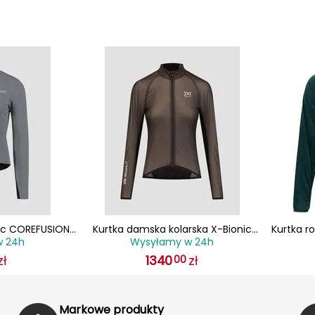
ic COREFUSION
Kurtka damska kolarska X-Bionic
Kurtka rowerowa w
w 24h
Wysyłamy w 24h
KET MEN RHINO
STREAMLITE 4.0 CYCLING czarna
SI
zł
1340
zł
00
Markowe produkty