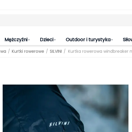
Mężczyźni
Dzieci
Outdoor i turystyka
Siło
/
/
/
owa
Kurtki rowerowe
SILVINI
Kurtka rowerowa windbreaker m