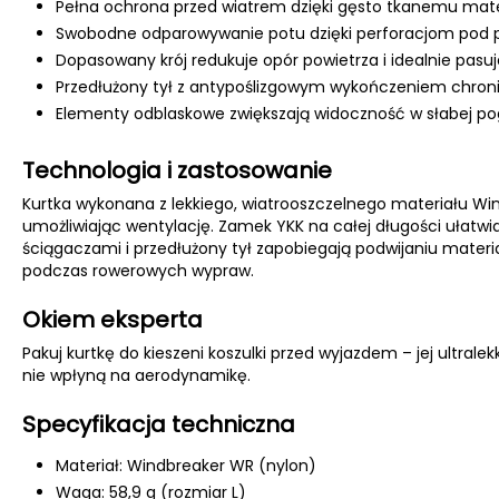
Pełna ochrona przed wiatrem dzięki gęsto tkanemu mate
Swobodne odparowywanie potu dzięki perforacjom pod 
Dopasowany krój redukuje opór powietrza i idealnie pasuj
Przedłużony tył z antypoślizgowym wykończeniem chroni
Elementy odblaskowe zwiększają widoczność w słabej po
Technologia i zastosowanie
Kurtka wykonana z lekkiego, wiatrooszczelnego materiału Wi
umożliwiając wentylację. Zamek YKK na całej długości ułatwia
ściągaczami i przedłużony tył zapobiegają podwijaniu mater
podczas rowerowych wypraw.
Okiem eksperta
Pakuj kurtkę do kieszeni koszulki przed wyjazdem – jej ultra
nie wpłyną na aerodynamikę.
Specyfikacja techniczna
Materiał: Windbreaker WR (nylon)
Waga: 58,9 g (rozmiar L)