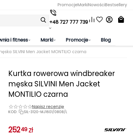
Promocje
Marki
Nowości
Bestsellery
+48 727 777 739
wnia i fitness
Marki
Promocje
Blog
ęska SILVINI Men Jacket MONTILIO czarna
Kurtka rowerowa windbreaker
męska SILVINI Men Jacket
MONTILIO czarna
Napisz recenzję
KOD:
SIL-3120-MJ1601/0808/L
252
zł
49