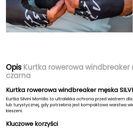
Opis
Kurtka rowerowa windbreaker 
czarna
Kurtka rowerowa windbreaker męska SILVI
Kurtka Silvini Montilio to ultralekka ochrona przed wiatrem d
lub turystycznej, gdy potrzebna jest kompaktowa warstwa wier
kieszeni.
Kluczowe korzyści