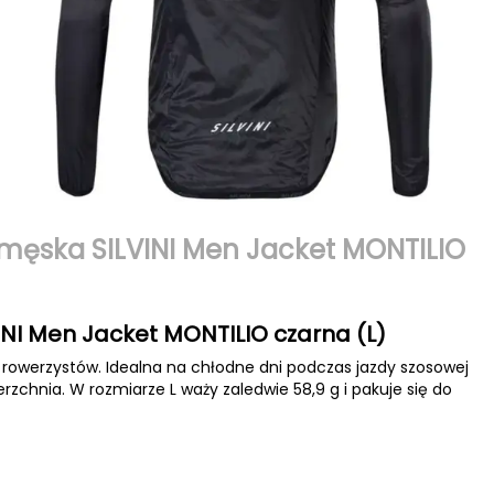
męska SILVINI Men Jacket MONTILIO
NI Men Jacket MONTILIO czarna (L)
la rowerzystów. Idealna na chłodne dni podczas jazdy szosowej
zchnia. W rozmiarze L waży zaledwie 58,9 g i pakuje się do