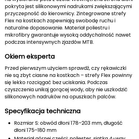
pokryta jest silikonowymi nadrukami zwiększającymi
Deuter
przyczepność do kierownicy. Zintegrowane strefy
Flex na kostkach zapewniają swobodę ruchu i
Dolomite
naturalne dopasowanie. Materiał poliestru i
mikrofibry gwarantuje wysoką oddychalność nawet
E
podczas intensywnych zjazdów MTB.
EISBAR
Okiem eksperta
ENERO
Przed pierwszym użyciem sprawdź, czy rękawiczki
nie są zbyt ciasne na kostkach – strefy Flex powinny
ENERO CAMP
się lekko rozciągać bez uciskania. Podczas
czyszczenia unikaj gorącej wody, aby nie uszkodzić
ENERO PRO
silikonowych nadruków na opuszkach palców.
Elmer by Swany
Specyfikacja techniczna
Rozmiar S: obwód dłoni 178–203 mm, długość
Extremities
dłoni 175–180 mm
F
Materiał górnej części: poliester, siatka 4-way