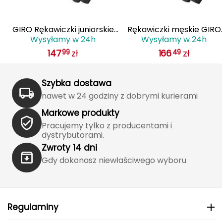
J
JOMA
GIRO Rękawiczki juniorskie
Rękawiczki męskie GIRO
Wysyłamy w 24h
Wysyłamy w 24h
5
BRAVO JR czarny
STRADEDURE SGEL krótki
Jetboil
147
zł
166
zł
99
49
palec midnight niebieski
Julbo
Szybka dostawa
K
nawet w 24 godziny z dobrymi kurierami
K2
Markowe produkty
Pracujemy tylko z producentami i
KILLTEC
dystrybutorami.
Zwroty 14 dni
KONG
Gdy dokonasz niewłaściwego wyboru
Kari Traa
Karpos
Regulaminy