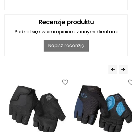
Haago
Hanwag
Recenzje produktu
Hoka
Podziel się swoimi opiniami z innymi klientami
Hydrapak
Napisz recenzję
Hydro Flask
I
IGLOO
INNY
Icebreaker
Icestorm