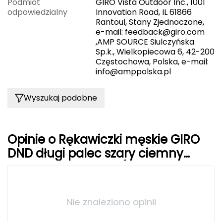
Podmiot
GIRO Vista Outdoor Inc., 1001
odpowiedzialny
Innovation Road, IL 61866
Grand Trunk
Rantoul, Stany Zjednoczone,
e-mail:
feedback@giro.com
,AMP SOURCE Siulczyńska
Granger's
Sp.k., Wielkopiecowa 6, 42-200
Częstochowa, Polska, e-mail:
Gregory
info@amppolska.pl
Grivel
Wyszukaj podobne
Gumbies
H
Opinie o Rękawiczki męskie GIRO
DND długi palec szary ciemny
HAGLÖFS
czerwony czarny S (obwód dłoni
HMS
178-203 mm / dł. dłoni 175-180
mm)
HMS PREMIUM
Nie znaleziono opinii