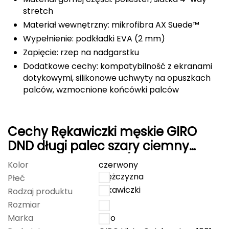
stretch
FASHY
Materiał wewnętrzny: mikrofibra AX Suede™
Wypełnienie: podkładki EVA (2 mm)
Fjord Nansen
Zapięcie: rzep na nadgarstku
G
Dodatkowe cechy: kompatybilność z ekranami
dotykowymi, silikonowe uchwyty na opuszkach
GIVOVA
palców, wzmocnione końcówki palców
GSI Outdoors
Cechy Rękawiczki męskie GIRO
Gear Aid
DND długi palec szary ciemny
Gerber
czerwony czarny S (obwód dłoni
Kolor
czerwony
178-203 mm / dł. dłoni 175-180
mężczyzna
Giant Dragon
Płeć
mm)
rękawiczki
Rodzaj produktu
Gilmonte
Rozmiar
S
Marka
Giro
Giro