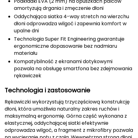
Podkładki EVA (2 mm) na opuszkach palców
CMP
amortyzują drgania i zmęczenie dłoni
Oddychająca siatka 4-way stretch na wierzchu
Cassin
dłoni odprowadza wilgoć i zapewnia komfort w
upalne dni
Ciele Athletics
Technologia Super Fit Engineering gwarantuje
ergonomiczne dopasowanie bez nadmiaru
Climbing Technology
materiału
Kompatybilność z ekranami dotykowymi
Coleman
pozwala na obsługę smartfona bez zdejmowania
rękawiczek
Columbia
Technologia i zastosowanie
Comodo
Rękawiczki wykorzystują trzyczęściową konstrukcję
D
dłoni, która umożliwia naturalny zakres ruchów i
maksymalną ergonomię. Górna część wykonana z
DUNLOP
elastycznej, oddychającej siatki efektywnie
odprowadza wilgoć, a fragment z mikrofibry pozwala
Darn Tough
na wycieranie potu z czoła. Wewnętrzna strona dłoni