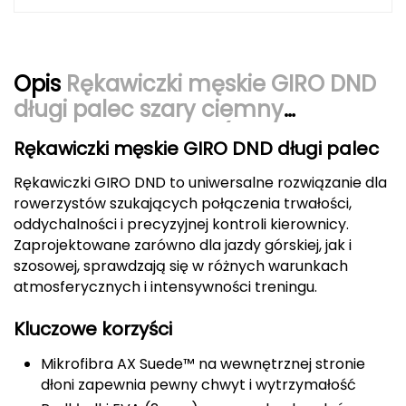
Berghaus
Black Diamond
Opis
Rękawiczki męskie GIRO DND
Blackburn
długi palec szary ciemny
czerwony czarny S (obwód dłoni
Bliz
Rękawiczki męskie GIRO DND długi palec
178-203 mm / dł. dłoni 175-180
mm)
Rękawiczki GIRO DND to uniwersalne rozwiązanie dla
Bridgedale
rowerzystów szukających połączenia trwałości,
oddychalności i precyzyjnej kontroli kierownicy.
Buff
Zaprojektowane zarówno dla jazdy górskiej, jak i
szosowej, sprawdzają się w różnych warunkach
C
atmosferycznych i intensywności treningu.
C.A.M.P.
Kluczowe korzyści
CAMELBAK
Mikrofibra AX Suede™ na wewnętrznej stronie
dłoni zapewnia pewny chwyt i wytrzymałość
CAMPINGAZ