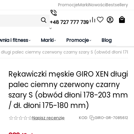
Promocje
Marki
Nowości
Bestsellery
+48 727 777 739
wnia i fitness
Marki
Promocje
Blog
 długi palec ciemny czerwony czarny szary S (obwód dłoni 178-
Rękawiczki męskie GIRO XEN długi
palec ciemny czerwony czarny
szary S (obwód dłoni 178-203 mm
/ dł. dłoni 175-180 mm)
Napisz recenzję
KOD:
GIRO-GR-7085612