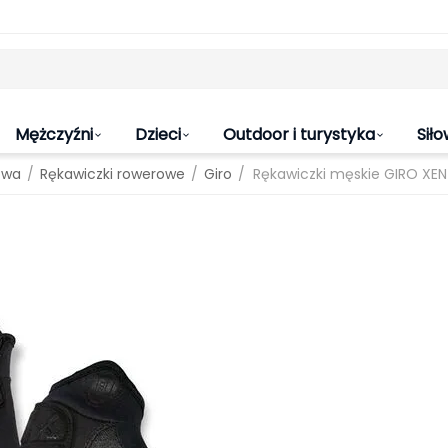
Mężczyźni
Dzieci
Outdoor i turystyka
Siło
/
/
/
owa
Rękawiczki rowerowe
Giro
Rękawiczki męskie GIRO XEN