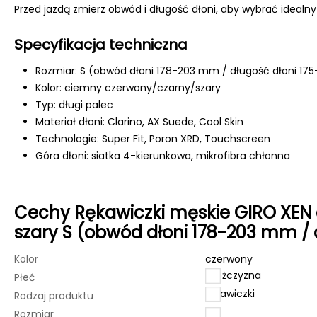
Przed jazdą zmierz obwód i długość dłoni, aby wybrać idealny 
Specyfikacja techniczna
Rozmiar: S (obwód dłoni 178-203 mm / długość dłoni 17
Kolor: ciemny czerwony/czarny/szary
Typ: długi palec
Materiał dłoni: Clarino, AX Suede, Cool Skin
Technologie: Super Fit, Poron XRD, Touchscreen
Góra dłoni: siatka 4-kierunkowa, mikrofibra chłonna
Cechy Rękawiczki męskie GIRO XEN 
szary S (obwód dłoni 178-203 mm / 
Kolor
czerwony
mężczyzna
Płeć
rękawiczki
Rodzaj produktu
Rozmiar
S