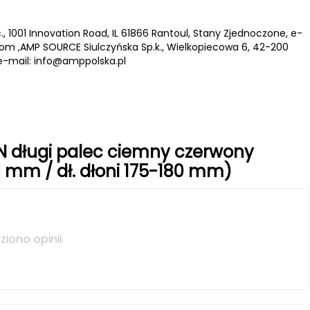
., 1001 Innovation Road, IL 61866 Rantoul, Stany Zjednoczone, e-
com
,AMP SOURCE Siulczyńska Sp.k., Wielkopiecowa 6, 42-200
e-mail:
info@amppolska.pl
EN długi palec ciemny czerwony
3 mm / dł. dłoni 175-180 mm)
ziono opinii