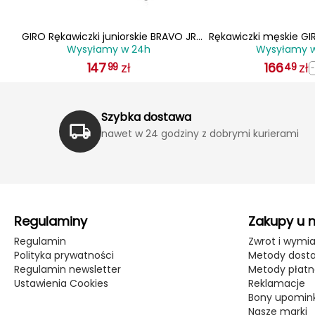
GIRO Rękawiczki juniorskie BRAVO JR
Rękawiczki męskie G
Wysyłamy w 24h
Wysyłamy 
czarny
SGEL krótki palec mid
147
zł
166
zł
99
49
Szybka dostawa
nawet w 24 godziny z dobrymi kurierami
Regulaminy
Zakupy u 
Regulamin
Zwrot i wymi
Polityka prywatności
Metody dost
Regulamin newsletter
Metody płatn
Ustawienia Cookies
Reklamacje
Bony upomin
Nasze marki