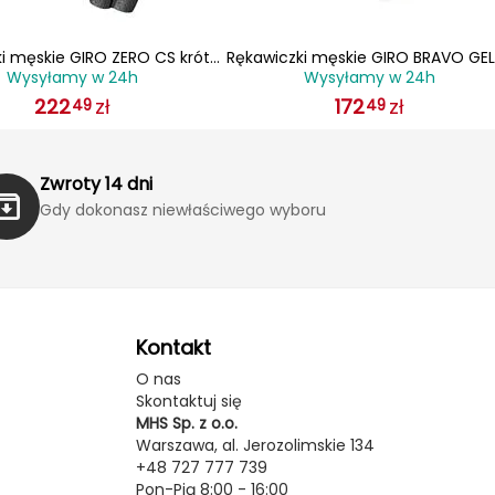
i męskie GIRO ZERO CS krótki
Rękawiczki męskie GIRO BRAVO GEL
Wysyłamy w 24h
Wysyłamy w 24h
palec trim czerwony
długi palec highlight żółty
222
zł
172
zł
49
49
Zwroty 14 dni
Gdy dokonasz niewłaściwego wyboru
Kontakt
O nas
Skontaktuj się
MHS Sp. z o.o.
Warszawa, al. Jerozolimskie 134
+48 727 777 739
Pon-Pią 8:00 - 16:00