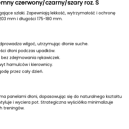
emny czerwony/czarny/szary roz. S
jące szlaki. Zapewniają lekkość, wytrzymałość i ochronę
203 mm i długości 175-180 mm.
dprowadza wilgoć, utrzymując dłonie suche.
ści dłoni podczas upadków.
 bez zdejmowania rękawiczek.
wyt hamulców i kierownicy.
godę przez cały dzień.
zema panelami dłoni, dopasowując się do naturalnego kształtu
ntyluje i wyciera pot. Strategiczna wyściółka minimalizuje
h treningów.