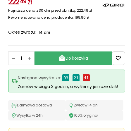
222
zł
49
Najniższa cena z 30 dni przed obniżką:
222,49
zł
Rekomendowana cena producenta:
199,90
zł
Okres zwrotu:
14 dni
+
−
Do koszyka
Następna wysyłka za:
:
:
03
21
40
Zamów w ciągu 3 godzin, a wyślemy jeszcze dziś!
Darmowa dostawa
Zwrot w 14 dni
Wysyłka w 24h
100% oryginał