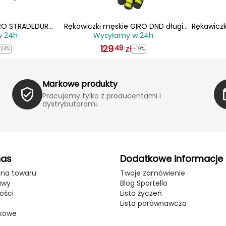
IRO STRADEDURE
Rękawiczki męskie GIRO DND długi
Rękawiczk
w 24h
Wysyłamy w 24h
night niebieski
palec lime brakedown
129
zł
49
-24%
-19%
Markowe produkty
Pracujemy tylko z producentami i
dystrybutorami.
nas
Dodatkowe informacje
ana towaru
Twoje zamówienie
awy
Blog Sportello
ości
Lista życzeń
Lista porównawcza
kowe