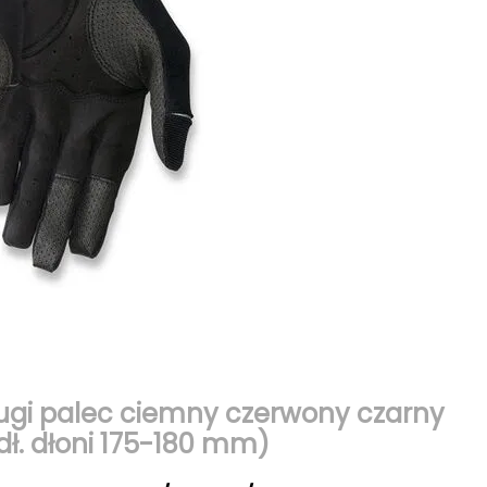
ługi palec ciemny czerwony czarny
dł. dłoni 175-180 mm)