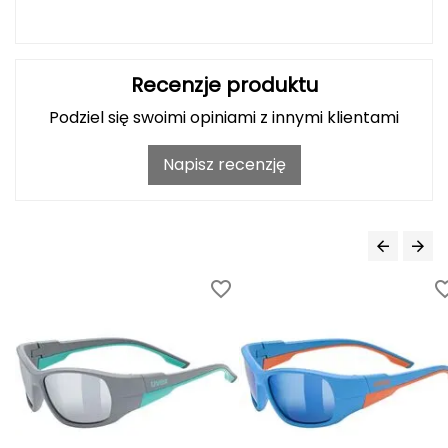
Grand Trunk
Recenzje produktu
Granger's
Podziel się swoimi opiniami z innymi klientami
Gregory
Napisz recenzję
Grivel
Gumbies
H
HAGLÖFS
HMS
HMS PREMIUM