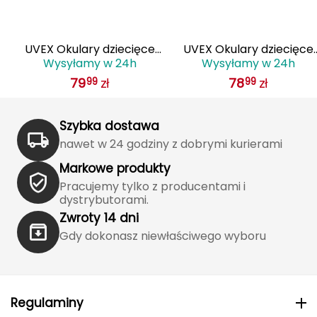
Haago
Hanwag
UVEX Okulary dziecięce
UVEX Okulary dziecięce
Wysyłamy w 24h
Wysyłamy w 24h
sportstyle 514
sportstyle 514
Hoka
79
zł
78
zł
99
99
(53/3/065/5716/UNI) szare
(53/3/065/5716/UNI)
Hydrapak
granatowe
Szybka dostawa
Hydro Flask
nawet w 24 godziny z dobrymi kurierami
I
Markowe produkty
Pracujemy tylko z producentami i
IGLOO
dystrybutorami.
Zwroty 14 dni
INNY
Gdy dokonasz niewłaściwego wyboru
Icebreaker
Icestorm
Regulaminy