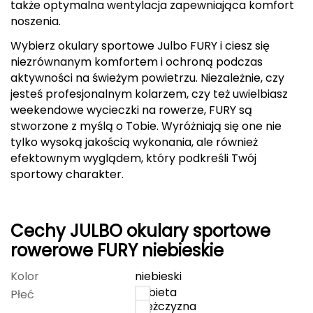
także optymalna wentylacja zapewniająca komfort
noszenia.
Deuter
Wybierz okulary sportowe Julbo FURY i ciesz się
Dolomite
niezrównanym komfortem i ochroną podczas
aktywności na świeżym powietrzu. Niezależnie, czy
E
jesteś profesjonalnym kolarzem, czy też uwielbiasz
weekendowe wycieczki na rowerze, FURY są
EISBAR
stworzone z myślą o Tobie. Wyróżniają się one nie
tylko wysoką jakością wykonania, ale również
ENERO
efektownym wyglądem, który podkreśli Twój
sportowy charakter.
ENERO CAMP
ENERO PRO
Cechy JULBO okulary sportowe
Elmer by Swany
rowerowe FURY niebieskie
Kolor
niebieski
Extremities
kobieta
Płeć
mężczyzna
F