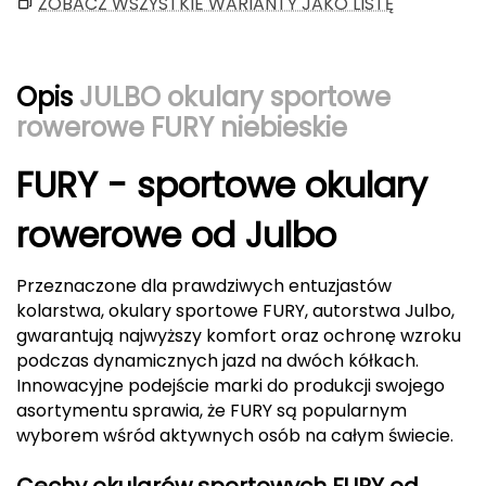
ZOBACZ WSZYSTKIE WARIANTY JAKO LISTĘ
Berghaus
Black Diamond
Opis
JULBO okulary sportowe
Blackburn
rowerowe FURY niebieskie
Bliz
FURY - sportowe okulary
Bridgedale
rowerowe od Julbo
Buff
Przeznaczone dla prawdziwych entuzjastów
kolarstwa, okulary sportowe FURY, autorstwa Julbo,
C
gwarantują najwyższy komfort oraz ochronę wzroku
podczas dynamicznych jazd na dwóch kółkach.
C.A.M.P.
Innowacyjne podejście marki do produkcji swojego
asortymentu sprawia, że FURY są popularnym
CAMELBAK
wyborem wśród aktywnych osób na całym świecie.
CAMPINGAZ
Cechy okularów sportowych FURY od