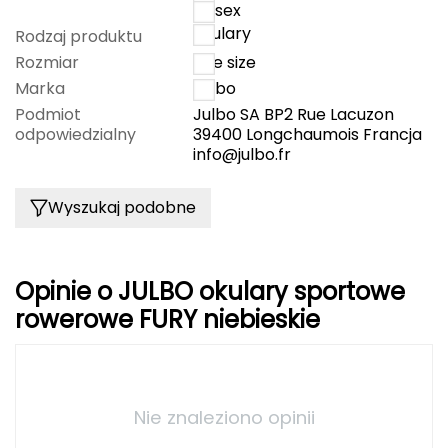
unisex
FASHY
okulary
Rodzaj produktu
Rozmiar
one size
Fjord Nansen
Marka
Julbo
Podmiot
Julbo SA BP2 Rue Lacuzon
G
odpowiedzialny
39400 Longchaumois Francja
info@julbo.fr
GIVOVA
GSI Outdoors
Wyszukaj podobne
Gear Aid
Opinie o JULBO okulary sportowe
Gerber
rowerowe FURY niebieskie
Giant Dragon
Gilmonte
Nie znaleziono opinii
Giro