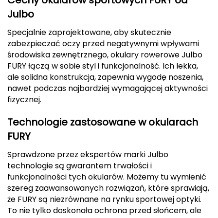
CMP
Julbo
Specjalnie zaprojektowane, aby skutecznie
Cassin
zabezpieczać oczy przed negatywnymi wpływami
środowiska zewnętrznego, okulary rowerowe Julbo
Ciele Athletics
FURY łączą w sobie styl i funkcjonalność. Ich lekka,
ale solidna konstrukcja, zapewnia wygodę noszenia,
Climbing Technology
nawet podczas najbardziej wymagającej aktywności
fizycznej.
Coleman
Technologie zastosowane w okularach
Columbia
FURY
Comodo
Sprawdzone przez ekspertów marki Julbo
technologie są gwarantem trwałości i
D
funkcjonalności tych okularów. Możemy tu wymienić
szereg zaawansowanych rozwiązań, które sprawiają,
DUNLOP
że FURY są niezrównane na rynku sportowej optyki.
To nie tylko doskonała ochrona przed słońcem, ale
Darn Tough