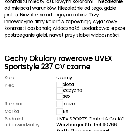
kontrastu między jaskrawymi kolorami – niezależnie
od miejsca i warunków. Niezależnie od tego, gdzie
FASHY
jesteś. Niezależnie od tego, co robisz. Trzy
innowacyjne filtry kolorów zapewniają wyjątkowy
Fjord Nansen
kontrast i doskonałą widoczność. Dodatkowo: lepsze
postrzeganie głębi, nawet przy słabej widoczności.
G
GIVOVA
Cechy Okulary rowerowe UVEX
GSI Outdoors
Sportstyle 237 CV czarne
Gear Aid
Kolor
czarny
kobieta
Płeć
Gerber
mężczyzna
unisex
Giant Dragon
Rozmiar
one size
Marka
UVEX
Gilmonte
Podmiot
UVEX SPORTS GmbH & Co. KG
odpowiedzialny
Würzburger Str. 154 90766
Giro
Fürth, Germany e-mail: