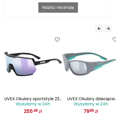
Haago
Napisz recenzję
Hanwag
Hoka
Hydrapak
Hydro Flask
I
IGLOO
INNY
Icebreaker
UVEX Okulary sportstyle 235
UVEX Okulary dziecięce
Wysyłamy w 24h
Wysyłamy w 24h
(53/3/003/7316/UNI)
sportstyle 514
Icestorm
255
zł
79
zł
49
99
(53/3/065/5716/UNI) sza