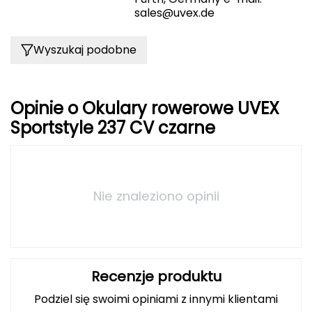
sales@uvex.de
Grand Trunk
Wyszukaj podobne
Granger's
Gregory
Opinie o Okulary rowerowe UVEX
Sportstyle 237 CV czarne
Grivel
Gumbies
H
Nie znaleziono opinii
HAGLÖFS
HMS
Recenzje produktu
HMS PREMIUM
Podziel się swoimi opiniami z innymi klientami