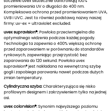
soczewki uvex skutecznie odfiltrowują 100%
promieniowania UV o długości do 400 nm.
Deuter
Kompleksowa ochrona przed promieniowaniem UVA,
UVB i UVC. Jest to również podstawą nazwy naszej
Dolomite
firmy: uv-ex = ultraviolet excluded.
E
uvex supravision®:
Powłoka przeciwmgielna dla
optymalnego widzenia podczas każdej pogody.
EISBAR
Technologia ta zapewnia o 400% większą ochronę
przed zaparowaniem w porównaniu do standardów
ENERO
rynkowych, zapewniając przejrzystość bez
zaparowania do 120 sekund. Powłoka uvex
ENERO CAMP
supravision® jest nakładana na wewnętrzną szybę
gogli i zapobiega parowaniu nawet podczas dużych
ENERO PRO
zmian temperatury.
Cylindryczna szyba:
Charakteryzująca się nisko
Elmer by Swany
profilowym designem i zakrzywieniem tylko na jednej
osi.
Extremities
uvex colorvision®:
Synonim najwyższego poziomu
F