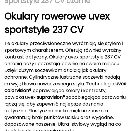
Sportstyle 237 CV czarne
Berghaus
Okulary rowerowe uvex
Black Diamond
sportstyle 237 CV
Blackburn
Te okulary przeciwsłoneczne wyróżniają się stylem i
Bliz
sportowym charakterem. Oferują również wyraźny
kontrast optyczny. Okulary uvex sportstyle 237 CV
Bridgedale
chronią oczy i pozostają pewnie na swoim miejscu.
Dzięki dużym soczewkom działają jak okulary
Buff
ochronne. Cylindryczne lustrzane soczewki nadają
im wyjątkowo nowoczesnego stylu. Technologia
uvex
C
colorvision®
poprawiająca kolory i kontrasty,
powłoka uvex
supravision®
zapobiegająca parowaniu
C.A.M.P.
łączą się, aby zapewnić najlepsze doznania
optyczne. Elastyczne noski i miękkie zauszniki
CAMELBAK
gwarantują brak punktów ucisku oraz wygodne,
dopasowane noszenie. Ultra-stylowy wygląd na co
CAMPINGAZ
dzień lub do uprawiania sportu.