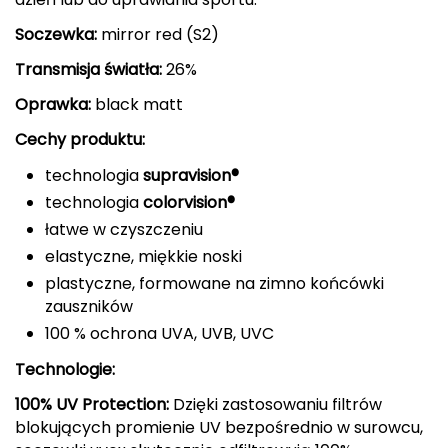
CMP
Soczewka:
mirror red (S2)
Transmisja światła:
26%
Cassin
Oprawka:
black matt
Ciele Athletics
Cechy produktu:
Climbing Technology
technologia
supravision®
technologia
colorvision®
Coleman
łatwe w czyszczeniu
elastyczne, miękkie noski
Columbia
plastyczne, formowane na zimno końcówki
zauszników
Comodo
100 % ochrona UVA, UVB, UVC
D
Technologie:
DUNLOP
100% UV Protection:
Dzięki zastosowaniu filtrów
blokujących promienie UV bezpośrednio w surowcu,
Darn Tough