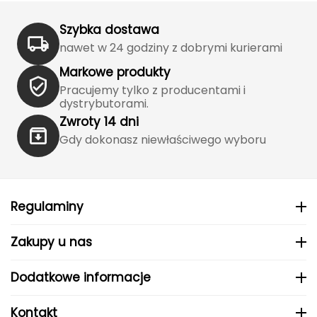
J
Szybka dostawa
JOMA
nawet w 24 godziny z dobrymi kurierami
Jetboil
Markowe produkty
Pracujemy tylko z producentami i
Julbo
dystrybutorami.
Zwroty 14 dni
K
Gdy dokonasz niewłaściwego wyboru
K2
KILLTEC
Regulaminy
KONG
Zakupy u nas
Kari Traa
Dodatkowe informacje
Karpos
Kontakt