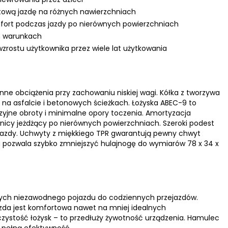
rtową jazdę na różnych nawierzchniach
mfort podczas jazdy po nierównych powierzchniach
h warunkach
rostu użytkownika przez wiele lat użytkowania
 obciążenia przy zachowaniu niskiej wagi. Kółka z tworzywa
 na asfalcie i betonowych ścieżkach. Łożyska ABEC-9 to
yjne obroty i minimalne opory toczenia. Amortyzacja
wnicy jeżdżący po nierównych powierzchniach. Szeroki podest
 jazdy. Uchwyty z miękkiego TPR gwarantują pewny chwyt
 pozwala szybko zmniejszyć hulajnogę do wymiarów 78 x 34 x
ących niezawodnego pojazdu do codziennych przejazdów.
azda jest komfortowa nawet na mniej idealnych
czystość łożysk – to przedłuży żywotność urządzenia. Hamulec
 pełną efektywność.