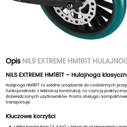
Opis
NILS EXTREME HM181T HULAJN
NILS EXTREME HM181T – Hulajnoga klasyc
Hulajnoga HM181T to solidne urządzenie do codziennych przej
funkcjonalność z lekkością konstrukcji, co czyni ją praktycz
doświadczonych użytkowników. Prosta obsługa i kompaktowe w
transportuje.
Kluczowe korzyści
Lekka konstrukcja (4,4 kg) – łatwa do przenoszenia i ma