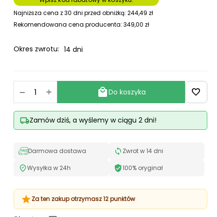
Najniższa cena z 30 dni przed obniżką:
244,49
zł
Rekomendowana cena producenta:
349,00
zł
Okres zwrotu:
14 dni
+
−
Do koszyka
Zamów dziś, a wyślemy w ciągu 2 dni!
Darmowa dostawa
Zwrot w 14 dni
Wysyłka w 24h
100% oryginał
Za ten zakup otrzymasz 12 punktów