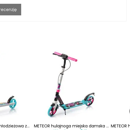
 recenzję
łodzieżowa z
METEOR hulajnoga miejska damska z
METEOR h