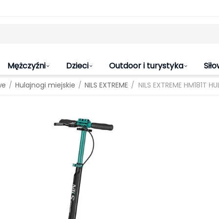
Mężczyźni
Dzieci
Outdoor i turystyka
Siło
/
/
/
we
Hulajnogi miejskie
NILS EXTREME
NILS EXTREME HM181T 