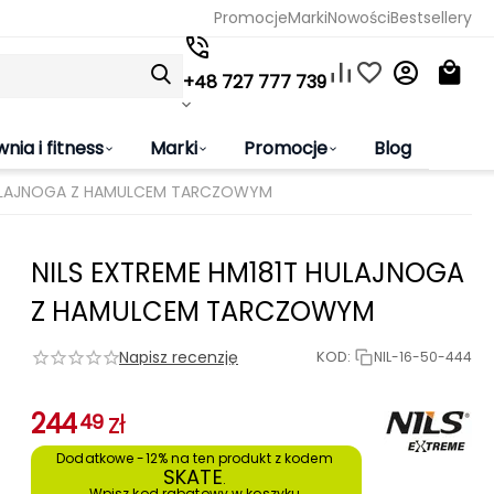
Promocje
Marki
Nowości
Bestsellery
+48 727 777 739
wnia i fitness
Marki
Promocje
Blog
HULAJNOGA Z HAMULCEM TARCZOWYM
NILS EXTREME HM181T HULAJNOGA
Z HAMULCEM TARCZOWYM
Napisz recenzję
KOD:
NIL-16-50-444
244
zł
49
Dodatkowe -12% na ten produkt z kodem 
SKATE
. 
Wpisz kod rabatowy w koszyku.