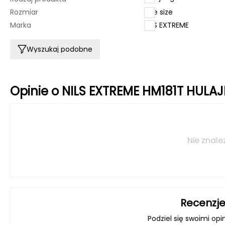
Rozmiar
one size
Marka
NILS EXTREME
Wyszukaj podobne
Opinie o NILS EXTREME HM181T HU
Nie znale
Recenzje
Podziel się swoimi opi