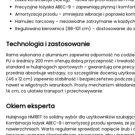
Precyzyjne łożyska ABEC-9 – zapewniają płynną i komfo
Amortyzacja przodu – zmniejsza wibracje i poprawia ko
Hamulec tarczowy – niezawodne zatrzymanie w każdyc
Regulowana kierownica (88-101 cm) – dostosowanie do wz
Technologia i zastosowanie
Rama wykonana z aluminium zapewnia odporność na codzienne
PU o średnicy 200 mm oferują dobrą przyczepność i trwałość
standard w hulajnogach sportowych – gwarantują one precyz
przednia absorbuje wstrząsy, co szczególnie docenią użytko
(46 x 12 cm) zapewnia stabilność i bezpieczeństwo podczas
nawet w wilgotnych warunkach. Prosty mechanizm składania
14 cm, co ułatwia transport i przechowywanie.
Okiem eksperta
Hulajnoga HM181T to solidny wybór dla użytkowników szukaj
Kombinacja łożysk ABEC-9 i amortyzacji przodu sprawia, że j
nawierzchniach. Warto regularnie sprawdzać napięcie śrub i 
tarczowy wymaga okazjonalnego czyszczenia, aby utrzymać