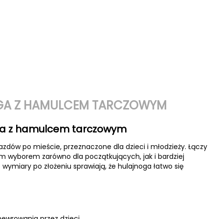
OGA Z HAMULCEM TARCZOWYM
zna z hamulcem tarczowym
azdów po mieście, przeznaczone dla dzieci i młodzieży. Łączy
nym wyborem zarówno dla początkujących, jak i bardziej
ymiary po złożeniu sprawiają, że hulajnoga łatwo się
newrowania przez dzieci