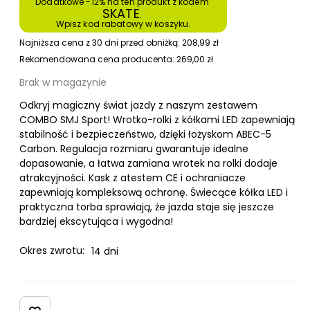
Dodatkowe -12% na ten produkt z kodem 
SKATE
. 
Wpisz kod rabatowy w koszyku.
Najniższa cena z 30 dni przed obniżką:
208,99
zł
Rekomendowana cena producenta:
269,00
zł
Brak w magazynie
Odkryj magiczny świat jazdy z naszym zestawem
COMBO SMJ Sport! Wrotko-rolki z kółkami LED zapewniają
stabilność i bezpieczeństwo, dzięki łożyskom ABEC-5
Carbon. Regulacja rozmiaru gwarantuje idealne
dopasowanie, a łatwa zamiana wrotek na rolki dodaje
atrakcyjności. Kask z atestem CE i ochraniacze
zapewniają kompleksową ochronę. Świecące kółka LED i
praktyczna torba sprawiają, że jazda staje się jeszcze
bardziej ekscytująca i wygodna!
Okres zwrotu:
14 dni