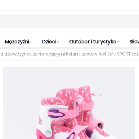
Mężczyźni
Dzieci
Outdoor i turystyka
Siło
dla dziewczynek ze świecącymi kołami zestaw 4w1 SMJ SPORT ró