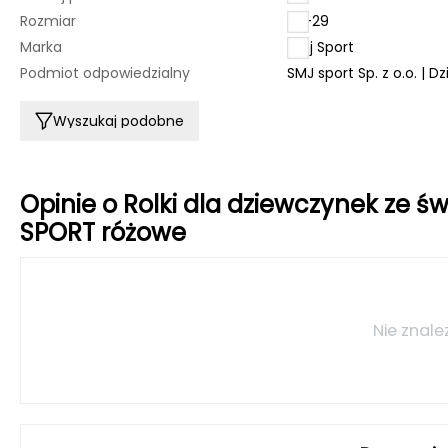
Rozmiar
26-29
Marka
Smj Sport
Podmiot odpowiedzialny
SMJ sport Sp. z o.o. | D
Wyszukaj podobne
Opinie o Rolki dla dziewczynek ze 
SPORT różowe
Nie znale