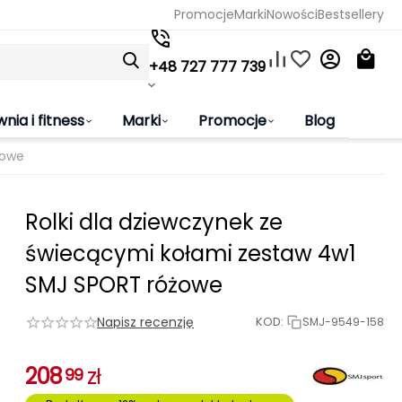
Promocje
Marki
Nowości
Bestsellery
+48 727 777 739
wnia i fitness
Marki
Promocje
Blog
żowe
Rolki dla dziewczynek ze
świecącymi kołami zestaw 4w1
SMJ SPORT różowe
Napisz recenzję
KOD:
SMJ-9549-158
208
zł
99