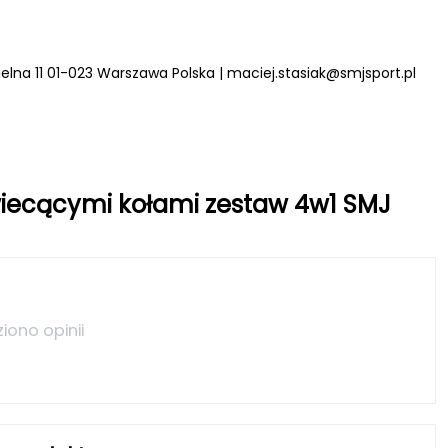
zielna 11 01-023 Warszawa Polska |
maciej.stasiak@smjsport.pl
świecącymi kołami zestaw 4w1 SMJ
ziono opinii