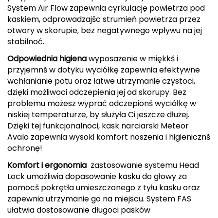
System Air Flow zapewnia cyrkulację powietrza pod
kaskiem, odprowadzajšc strumień powietrza przez
Grand Trunk
otwory w skorupie, bez negatywnego wpływu na jej
stabilnoć.
Granger's
Odpowiednia higiena
 wyposażenie w miękkš i
Gregory
przyjemnš w dotyku wyciółkę zapewnia efektywne
wchłanianie potu oraz łatwe utrzymanie czystoci,
Grivel
dzięki możliwoci odczepienia jej od skorupy. Bez
problemu możesz wyprać odczepionš wyciółkę w
Gumbies
niskiej temperaturze, by służyła Ci jeszcze dłużej.
Dzięki tej funkcjonalnoci, kask narciarski Meteor
H
Avalo zapewnia wysoki komfort noszenia i higienicznš
ochronę!
HAGLÖFS
Komfort i ergonomia
 zastosowanie systemu Head
HMS
Lock umożliwia dopasowanie kasku do głowy za
pomocš pokrętła umieszczonego z tyłu kasku oraz
HMS PREMIUM
zapewnia utrzymanie go na miejscu. System FAS
ułatwia dostosowanie długoci pasków