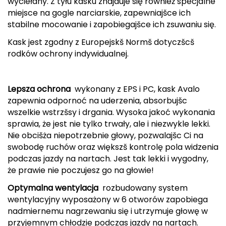
wyciełany. Z tyłu kasku znajduje się również specjalne
miejsce na gogle narciarskie, zapewniajšce ich
FASHY
stabilne mocowanie i zapobiegajšce ich zsuwaniu się.
Fjord Nansen
Kask jest zgodny z Europejskš Normš dotyczšcš
rodków ochrony indywidualnej.
G
GIVOVA
Lepsza ochrona
 wykonany z EPS i PC, kask Avalo
zapewnia odpornoć na uderzenia, absorbujšc
GSI Outdoors
wszelkie wstrzšsy i drgania. Wysoka jakoć wykonania
sprawia, że jest nie tylko trwały, ale i niezwykle lekki.
Gear Aid
Nie obcišża niepotrzebnie głowy, pozwalajšc Ci na
swobodę ruchów oraz większš kontrolę pola widzenia
Gerber
podczas jazdy na nartach. Jest tak lekki i wygodny,
że prawie nie poczujesz go na głowie!
Giant Dragon
Optymalna wentylacja
 rozbudowany system
Gilmonte
wentylacyjny wyposażony w 6 otworów zapobiega
nadmiernemu nagrzewaniu się i utrzymuje głowę w
Giro
przyjemnym chłodzie podczas jazdy na nartach.