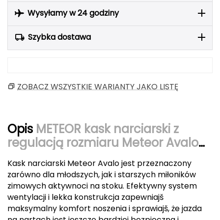
Berghaus
Wysyłamy w 24 godziny
Black Diamond
Szybka dostawa
Blackburn
Bliz
ZOBACZ WSZYSTKIE WARIANTY JAKO LISTĘ
Bridgedale
Buff
Opis
METEOR kask narciarski z
regulacją rozmiaru Meteor Avalo
C
czarny
Kask narciarski Meteor Avalo jest przeznaczony
C.A.M.P.
zarówno dla młodszych, jak i starszych miłoników
zimowych aktywnoci na stoku. Efektywny system
CAMELBAK
wentylacji i lekka konstrukcja zapewniajš
maksymalny komfort noszenia i sprawiajš, że jazda
CAMPINGAZ
na nartach jest jeszcze bardziej bezpieczna i