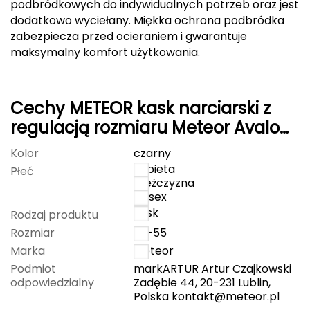
Haago
podbródkowych do indywidualnych potrzeb oraz jest
dodatkowo wyciełany. Miękka ochrona podbródka
Hanwag
zabezpiecza przed ocieraniem i gwarantuje
maksymalny komfort użytkowania.
Hoka
Hydrapak
Cechy METEOR kask narciarski z
regulacją rozmiaru Meteor Avalo
Hydro Flask
czarny
Kolor
czarny
I
kobieta
Płeć
mężczyzna
IGLOO
unisex
kask
Rodzaj produktu
INNY
Rozmiar
53-55
Marka
Meteor
Icebreaker
Podmiot
markARTUR Artur Czajkowski
odpowiedzialny
Zadębie 44, 20-231 Lublin,
Icestorm
Polska
kontakt@meteor.pl