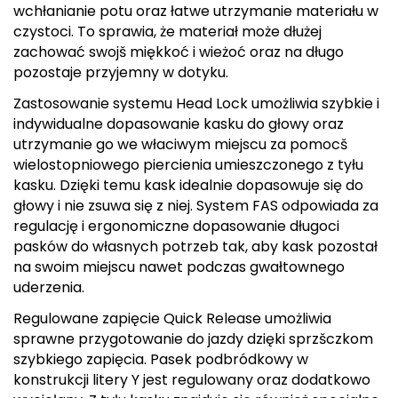
wchłanianie potu oraz łatwe utrzymanie materiału w
Deuter
czystoci. To sprawia, że materiał może dłużej
zachować swojš miękkoć i wieżoć oraz na długo
pozostaje przyjemny w dotyku.
Dolomite
Zastosowanie systemu Head Lock umożliwia szybkie i
E
indywidualne dopasowanie kasku do głowy oraz
utrzymanie go we właciwym miejscu za pomocš
EISBAR
wielostopniowego piercienia umieszczonego z tyłu
kasku. Dzięki temu kask idealnie dopasowuje się do
ENERO
głowy i nie zsuwa się z niej. System FAS odpowiada za
regulację i ergonomiczne dopasowanie długoci
ENERO CAMP
pasków do własnych potrzeb tak, aby kask pozostał
na swoim miejscu nawet podczas gwałtownego
ENERO PRO
uderzenia.
Elmer by Swany
Regulowane zapięcie Quick Release umożliwia
sprawne przygotowanie do jazdy dzięki sprzšczkom
Extremities
szybkiego zapięcia. Pasek podbródkowy w
konstrukcji litery Y jest regulowany oraz dodatkowo
F