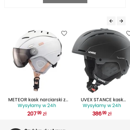
Katadyn
Kavu
Kayland
Keen
Klymit
Kohla
L
LEATT
z
METEOR kask narciarski z
UVEX STANCE kask
Wysyłamy w 24h
Wysyłamy w 24h
O
goglami z regulacją HOLO
narciarski hardshell z
LOOP
207
zł
386
zł
99
99
biały
regulacją czarny
LOOP WALK