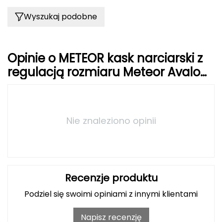
J
Wyszukaj podobne
JOMA
Jetboil
Opinie o METEOR kask narciarski z
Julbo
regulacją rozmiaru Meteor Avalo
czarny
K
K2
Nie znaleziono opinii
KILLTEC
KONG
Recenzje produktu
Kari Traa
Podziel się swoimi opiniami z innymi klientami
Karpos
Napisz recenzję