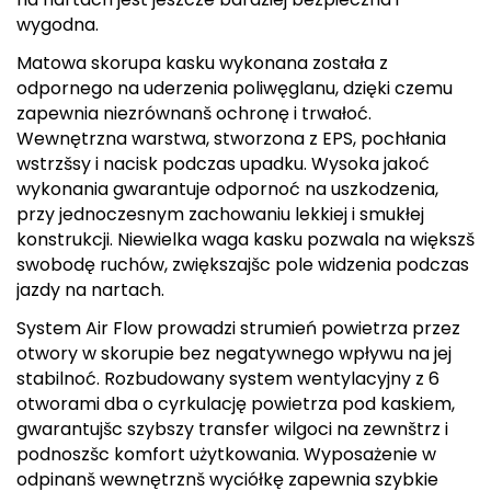
wygodna.
CMP
Matowa skorupa kasku wykonana została z
Cassin
odpornego na uderzenia poliwęglanu, dzięki czemu
zapewnia niezrównanš ochronę i trwałoć.
Ciele Athletics
Wewnętrzna warstwa, stworzona z EPS, pochłania
wstrzšsy i nacisk podczas upadku. Wysoka jakoć
Climbing Technology
wykonania gwarantuje odpornoć na uszkodzenia,
przy jednoczesnym zachowaniu lekkiej i smukłej
Coleman
konstrukcji. Niewielka waga kasku pozwala na większš
swobodę ruchów, zwiększajšc pole widzenia podczas
Columbia
jazdy na nartach.
System Air Flow prowadzi strumień powietrza przez
Comodo
otwory w skorupie bez negatywnego wpływu na jej
stabilnoć. Rozbudowany system wentylacyjny z 6
D
otworami dba o cyrkulację powietrza pod kaskiem,
DUNLOP
gwarantujšc szybszy transfer wilgoci na zewnštrz i
podnoszšc komfort użytkowania. Wyposażenie w
Darn Tough
odpinanš wewnętrznš wyciółkę zapewnia szybkie