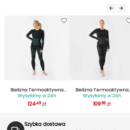
J
JOMA
Jetboil
Julbo
K
K2
KILLTEC
Bielizna Termoaktywna
Bielizna Termoaktywna
KONG
Wysyłamy w 24h
Wysyłamy w 24h
Damska VIKING Ilsa Set
Damska VIKING Ilsa Set
124
zł
109
zł
49
99
zestaw czarny
zestaw szary
Kari Traa
Karpos
Szybka dostawa