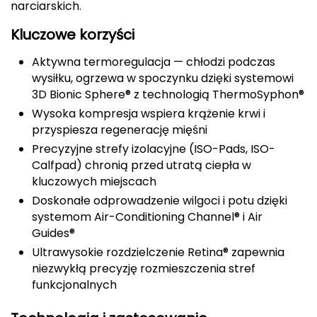
narciarskich.
CMP
Kluczowe korzyści
Cassin
Aktywna termoregulacja — chłodzi podczas
wysiłku, ogrzewa w spoczynku dzięki systemowi
Ciele Athletics
3D Bionic Sphere® z technologią ThermoSyphon®
Wysoka kompresja wspiera krążenie krwi i
Climbing Technology
przyspiesza regenerację mięśni
Precyzyjne strefy izolacyjne (ISO-Pads, ISO-
Coleman
Calfpad) chronią przed utratą ciepła w
kluczowych miejscach
Columbia
Doskonałe odprowadzenie wilgoci i potu dzięki
systemom Air-Conditioning Channel® i Air
Comodo
Guides®
D
Ultrawysokie rozdzielczenie Retina® zapewnia
niezwykłą precyzję rozmieszczenia stref
DUNLOP
funkcjonalnych
Darn Tough