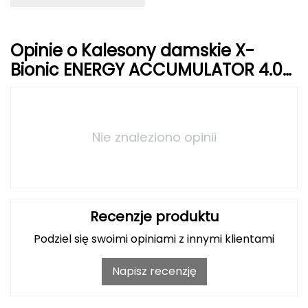
Haago
Hanwag
Opinie o Kalesony damskie X-
Hoka
Bionic ENERGY ACCUMULATOR 4.0
różowe
Hydrapak
Hydro Flask
Nie znaleziono opinii
I
IGLOO
Recenzje produktu
INNY
Podziel się swoimi opiniami z innymi klientami
Icebreaker
Napisz recenzję
Icestorm