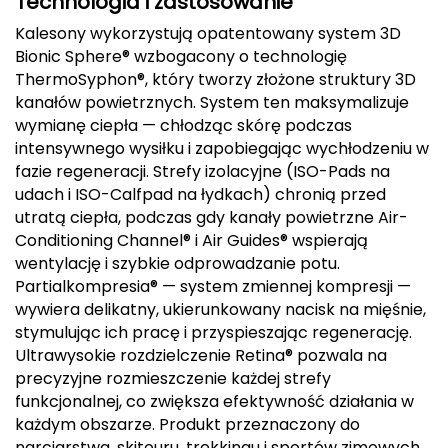
Technologia i zastosowanie
Kalesony wykorzystują opatentowany system 3D
Deuter
Bionic Sphere® wzbogacony o technologię
ThermoSyphon®, który tworzy złożone struktury 3D
Dolomite
kanałów powietrznych. System ten maksymalizuje
wymianę ciepła — chłodząc skórę podczas
E
intensywnego wysiłku i zapobiegając wychłodzeniu w
EISBAR
fazie regeneracji. Strefy izolacyjne (ISO-Pads na
udach i ISO-Calfpad na łydkach) chronią przed
ENERO
utratą ciepła, podczas gdy kanały powietrzne Air-
Conditioning Channel® i Air Guides® wspierają
ENERO CAMP
wentylację i szybkie odprowadzanie potu.
Partialkompresia® — system zmiennej kompresji —
ENERO PRO
wywiera delikatny, ukierunkowany nacisk na mięśnie,
stymulując ich pracę i przyspieszając regenerację.
Elmer by Swany
Ultrawysokie rozdzielczenie Retina® pozwala na
precyzyjne rozmieszczenie każdej strefy
Extremities
funkcjonalnej, co zwiększa efektywność działania w
każdym obszarze. Produkt przeznaczony do
F
narciarstwa, skitouru, trekkingu i sportów zimowych