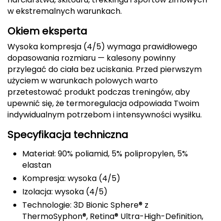
w ekstremalnych warunkach.
FASHY
Okiem eksperta
Fjord Nansen
Wysoka kompresja (4/5) wymaga prawidłowego
dopasowania rozmiaru — kalesony powinny
G
przylegać do ciała bez uciskania. Przed pierwszym
GIVOVA
użyciem w warunkach polowych warto
przetestować produkt podczas treningów, aby
GSI Outdoors
upewnić się, że termoregulacja odpowiada Twoim
indywidualnym potrzebom i intensywności wysiłku.
Gear Aid
Specyfikacja techniczna
Gerber
Materiał: 90% poliamid, 5% polipropylen, 5%
elastan
Giant Dragon
Kompresja: wysoka (4/5)
Izolacja: wysoka (4/5)
Gilmonte
Technologie: 3D Bionic Sphere® z
ThermoSyphon®, Retina® Ultra-High-Definition,
Giro