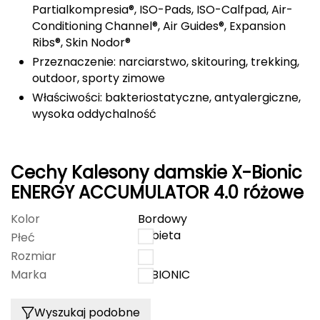
Partialkompresia®, ISO-Pads, ISO-Calfpad, Air-
Conditioning Channel®, Air Guides®, Expansion
Grand Trunk
Ribs®, Skin Nodor®
Przeznaczenie: narciarstwo, skitouring, trekking,
Granger's
outdoor, sporty zimowe
Gregory
Właściwości: bakteriostatyczne, antyalergiczne,
wysoka oddychalność
Grivel
Gumbies
Cechy Kalesony damskie X-Bionic
ENERGY ACCUMULATOR 4.0 różowe
H
Kolor
Bordowy
HAGLÖFS
kobieta
Płeć
HMS
Rozmiar
L
Marka
X-BIONIC
HMS PREMIUM
Wyszukaj podobne