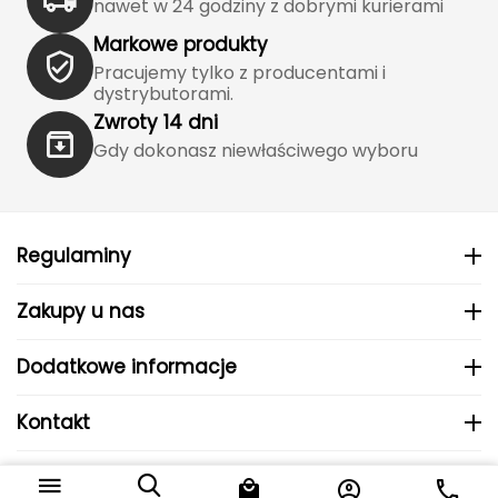
nawet w 24 godziny z dobrymi kurierami
Katadyn
Markowe produkty
Kavu
Pracujemy tylko z producentami i
dystrybutorami.
Kayland
Zwroty 14 dni
Gdy dokonasz niewłaściwego wyboru
Keen
Klymit
Regulaminy
Kohla
Zakupy u nas
L
LEATT
Dodatkowe informacje
LOOP
Kontakt
LOOP WALK
© 2024 MHS Sp. z o.o..
Do koszyka