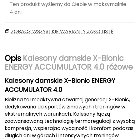
Ten produkt wyślemy do Ciebie w maksymalnie
Berghaus
4 dni.
Black Diamond
ZOBACZ WSZYSTKIE WARIANTY JAKO LISTĘ
Blackburn
Bliz
Opis
Kalesony damskie X-Bionic
Bridgedale
ENERGY ACCUMULATOR 4.0 różowe
Buff
Kalesony damskie X-Bionic ENERGY
ACCUMULATOR 4.0
C
Bielizna termoaktywna czwartej generacji X-Bionic,
C.A.M.P.
dedykowana do sportów zimowych i treningów w
ekstremalnych warunkach. Kalesony łączą
CAMELBAK
zaawansowaną technologię termoregulacji z wysoką
kompresją, wspierając wydajność i komfort podczas
CAMPINGAZ
długich dni w górach i intensywnych treningów