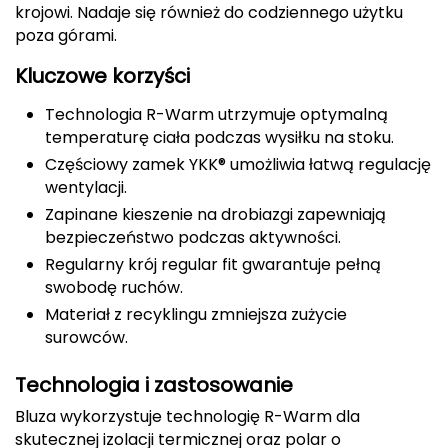
krojowi. Nadaje się również do codziennego użytku
CMP
poza górami.
Cassin
Kluczowe korzyści
Technologia R-Warm utrzymuje optymalną
Ciele Athletics
temperaturę ciała podczas wysiłku na stoku.
Częściowy zamek YKK® umożliwia łatwą regulację
Climbing Technology
wentylacji.
Coleman
Zapinane kieszenie na drobiazgi zapewniają
bezpieczeństwo podczas aktywności.
Columbia
Regularny krój regular fit gwarantuje pełną
swobodę ruchów.
Comodo
Materiał z recyklingu zmniejsza zużycie
surowców.
D
Technologia i zastosowanie
DUNLOP
Bluza wykorzystuje technologię R-Warm dla
Darn Tough
skutecznej izolacji termicznej oraz polar o