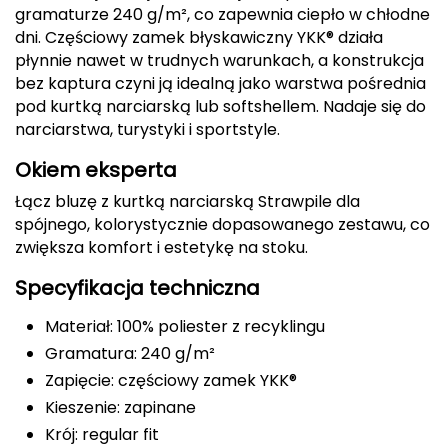
gramaturze 240 g/m², co zapewnia ciepło w chłodne
Deuter
dni. Częściowy zamek błyskawiczny YKK® działa
płynnie nawet w trudnych warunkach, a konstrukcja
Dolomite
bez kaptura czyni ją idealną jako warstwa pośrednia
pod kurtką narciarską lub softshellem. Nadaje się do
E
narciarstwa, turystyki i sportstyle.
EISBAR
Okiem eksperta
Łącz bluzę z kurtką narciarską Strawpile dla
ENERO
spójnego, kolorystycznie dopasowanego zestawu, co
zwiększa komfort i estetykę na stoku.
ENERO CAMP
Specyfikacja techniczna
ENERO PRO
Materiał: 100% poliester z recyklingu
Elmer by Swany
Gramatura: 240 g/m²
Zapięcie: częściowy zamek YKK®
Extremities
Kieszenie: zapinane
Krój: regular fit
F