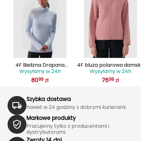
Haago
Hanwag
Hoka
Hydrapak
Hydro Flask
ka
4F Bielizna Drapana
4F bluza polarowa dams
Wysyłamy w 24h
Wysyłamy w 24h
koszulka F070 niebieska
polar 4FWAW25TFLEF35
I
80
zł
76
zł
99
99
różowy
IGLOO
Szybka dostawa
INNY
nawet w 24 godziny z dobrymi kurierami
Icebreaker
Markowe produkty
Pracujemy tylko z producentami i
Icestorm
dystrybutorami.
Zwroty 14 dni