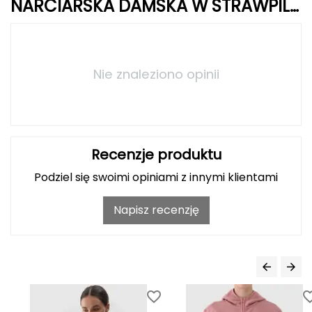
NARCIARSKA DAMSKA W STRAWPILE
FLEECE HZ niebieski
Grand Trunk
Granger's
Nie znaleziono opinii
Gregory
Grivel
Recenzje produktu
Gumbies
Podziel się swoimi opiniami z innymi klientami
H
Napisz recenzję
HAGLÖFS
HMS
HMS PREMIUM