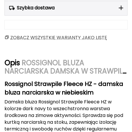
Berghaus
Szybka dostawa
Black Diamond
Blackburn
ZOBACZ WSZYSTKIE WARIANTY JAKO LISTĘ
Bliz
Bridgedale
Opis
ROSSIGNOL BLUZA
NARCIARSKA DAMSKA W STRAWPILE
Buff
FLEECE HZ niebieski
Rossignol Strawpile Fleece HZ - damska
C
bluza narciarska w niebieskim
C.A.M.P.
Damska bluza Rossignol Strawpile Fleece HZ w
kolorze dark navy to wszechstronna warstwa
CAMELBAK
środkowa na zimowe aktywności. Sprawdza się pod
kurtką narciarską na stoku, zapewniając izolację
CAMPINGAZ
termiczną i swobodę ruchów dzięki regularnemu