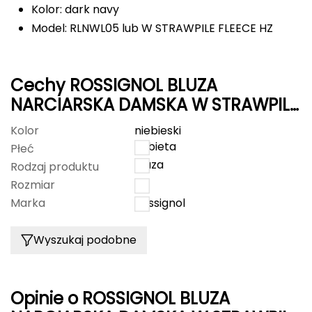
Kolor: dark navy
FASHY
Model: RLNWL05 lub W STRAWPILE FLEECE HZ
Fjord Nansen
Cechy ROSSIGNOL BLUZA
G
NARCIARSKA DAMSKA W STRAWPILE
GIVOVA
FLEECE HZ niebieski
Kolor
niebieski
GSI Outdoors
kobieta
Płeć
bluza
Rodzaj produktu
Gear Aid
Rozmiar
L
Marka
Rossignol
Gerber
Wyszukaj podobne
Giant Dragon
Gilmonte
Opinie o ROSSIGNOL BLUZA
Giro