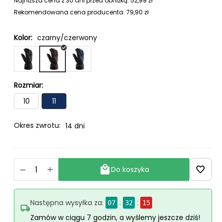
Najniższa cena z 30 dni przed obniżką:
52,99
zł
Rekomendowana cena producenta:
79,90
zł
Kolor:
czarny/czerwony
Rozmiar:
10
11
Okres zwrotu:
14 dni
+
−
Do koszyka
Następna wysyłka za:
:
:
07
32
14
Zamów w ciągu 7 godzin, a wyślemy jeszcze dziś!