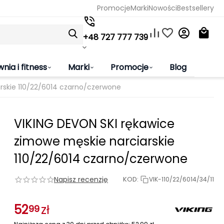
Promocje
Marki
Nowości
Bestsellery
+48 727 777 739
wnia i fitness
Marki
Promocje
Blog
rskie 110/22/6014 czarno/czerwone
VIKING DEVON SKI rękawice
zimowe męskie narciarskie
110/22/6014 czarno/czerwone
Napisz recenzję
KOD:
VIK-110/22/6014/34/11
52
zł
99