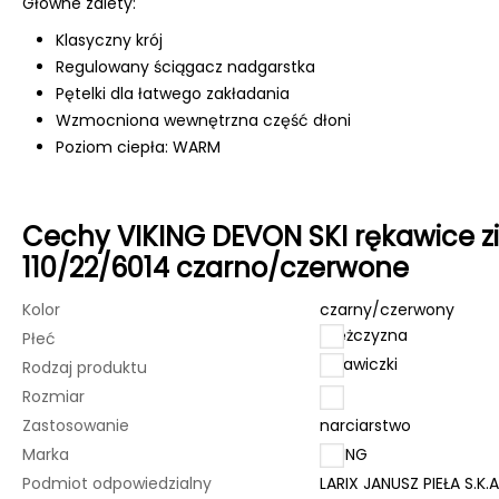
Główne zalety:
Klasyczny krój
Regulowany ściągacz nadgarstka
Pętelki dla łatwego zakładania
Wzmocniona wewnętrzna część dłoni
Poziom ciepła: WARM
Cechy VIKING DEVON SKI rękawice z
110/22/6014 czarno/czerwone
Kolor
czarny/czerwony
mężczyzna
Płeć
rękawiczki
Rodzaj produktu
Rozmiar
11
Zastosowanie
narciarstwo
Marka
VIKING
Podmiot odpowiedzialny
LARIX JANUSZ PIEŁA S.K.