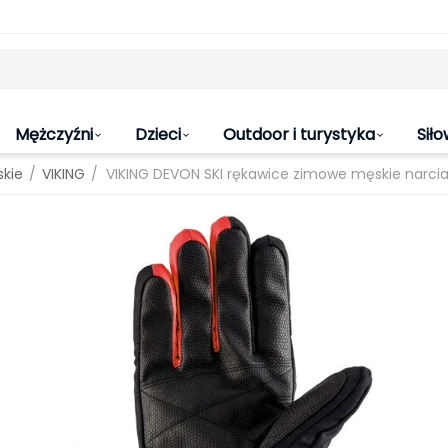
Mężczyźni
Dzieci
Outdoor i turystyka
Siło
/
/
skie
VIKING
VIKING DEVON SKI rękawice zimowe męskie narcia