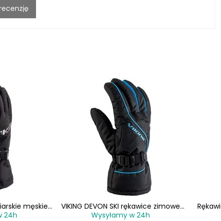
 recenzję
iarskie męskie
VIKING DEVON SKI rękawice zimowe
Rękaw
w 24h
Wysyłamy w 24h
ide czarne
męskie narciarskie 110/22/6014