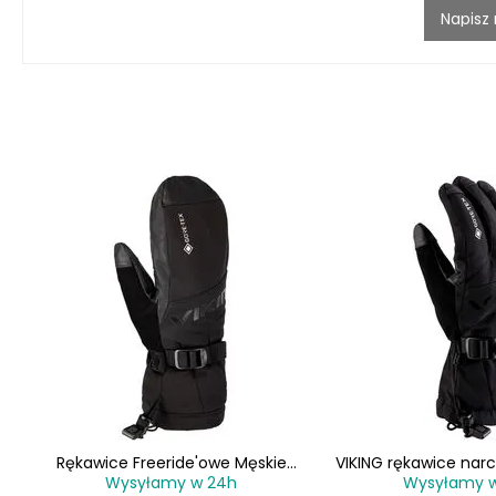
Napisz
e
Rękawice Freeride'owe Męskie
VIKING rękawice narc
Wysyłamy w 24h
Wysyłamy 
rne
Jednopalczaste VIKING Hudson GTX
HUDSON GTX freer