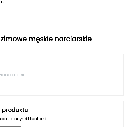
om
 zimowe męskie narciarskie
ziono opinii
 produktu
niami z innymi klientami