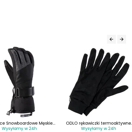
ice Snowboardowe Męskie
ODLO rękawiczki termoaktywne
Wysyłamy w 24h
Wysyłamy w 24h
VIKING Eltoro
sportowe unisex Active Warm cza