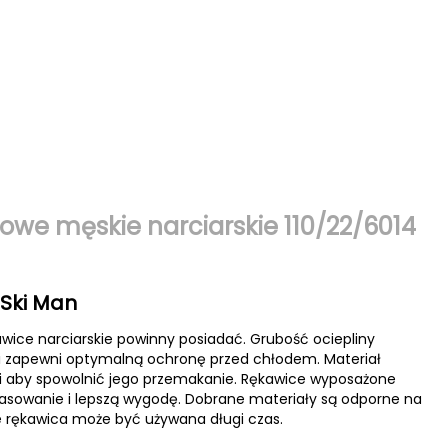
owe męskie narciarskie 110/22/6014
 Ski Man
ice narciarskie powinny posiadać. Grubość ociepliny
 zapewni optymalną ochronę przed chłodem. Materiał
i aby spowolnić jego przemakanie. Rękawice wyposażone
asowanie i lepszą wygodę. Dobrane materiały są odporne na
że rękawica może być używana długi czas.