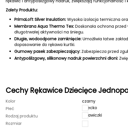
rękawic i antypoślizgowy nadruk, zwiększają funkcjonalność i
Zalety Produktu:
PrimaLoft Silver Insulation:
Wysoka izolacja termiczna ora
Membrana Aqua Thermo Tex:
Doskonała ochrona przed w
długotrwałej aktywności na śniegu.
Długie, wodoodporne zamknięcie:
Umożliwia łatwe zakład
dopasowanie do rękawa kurtki.
Gumowy pasek zabezpieczający:
Zabezpiecza przed zgub
Antypoślizgowy, silikonowy nadruk powierzchni dłoni:
Zwię
Cechy Rękawice Dziecięce Jednopal
Kolor
czarny
dziecko
Płeć
rękawiczki
Rodzaj produktu
Rozmiar
4