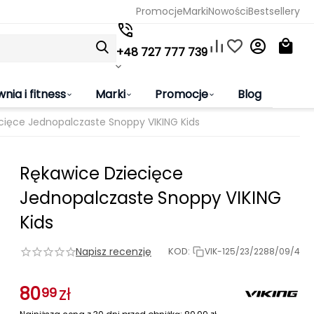
Promocje
Marki
Nowości
Bestsellery
+48 727 777 739
wnia i fitness
Marki
Promocje
Blog
cięce Jednopalczaste Snoppy VIKING Kids
Rękawice Dziecięce
Jednopalczaste Snoppy VIKING
Kids
Napisz recenzję
KOD:
VIK-125/23/2288/09/4
80
zł
99