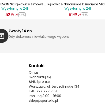
DEVON SKI rękawice zimowe
Rękawice Narciarskie Dziecięce VIK
Wysyłamy w 24h
Wysyłamy w 24h
e narciarskie 110/22/6014
Asti Ski Kids
czarno/czerwone
52
zł
51
zł
99
49
-34%
-36%
Zwroty 14 dni
Gdy dokonasz niewłaściwego wyboru
Kontakt
O nas
Skontaktuj się
MHS Sp. z o.o.
Warszawa, al. Jerozolimskie 134
+48 727 777 739
Pon-Pią 8:00 - 16:00
sklep@sportello.pl