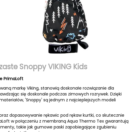
zaste Snoppy VIKING Kids
e PrimaLoft
waną markę Viking, stanowią doskonałe rozwiązanie dla
rawdzając się doskonale podczas zimowych rozrywek. Dzięki
materiałów, 'Snoppy' są jednym z najcieplejszych modeli
oraz dopasowywanie rękawic pod rękaw kurtki, co skutecznie
rimaLoft w połączeniu z membraną Aqua Thermo Tex gwarantują
menty, takie jak gumowe paski zapobiegające zgubieniu