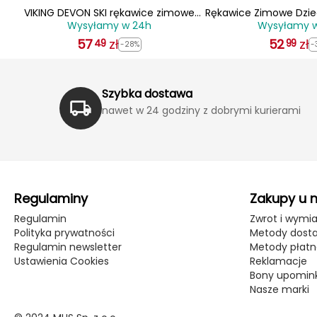
z
VIKING DEVON SKI rękawice zimowe
Rękawice Zimowe Dziec
Wysyłamy w 24h
Wysyłamy 
męskie narciarskie 110/22/6014 czarne
Pro Kids r
57
zł
52
zł
49
99
-28%
-
Szybka dostawa
nawet w 24 godziny z dobrymi kurierami
Regulaminy
Zakupy u 
Regulamin
Zwrot i wymi
Polityka prywatności
Metody dost
Regulamin newsletter
Metody płatn
Ustawienia Cookies
Reklamacje
Bony upomin
Nasze marki