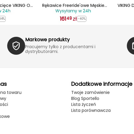
ięce VIKING Olli
Rękawice Freeride'owe Męskie
VIKING 
w 24h
Wysyłamy w 24h
óżowe
Jednopalczaste VIKING Hudson GTX
męski
161
Mitten
zł
49
34%
-40%
Markowe produkty
Pracujemy tylko z producentami i
dystrybutorami.
nas
Dodatkowe informacje
ana towaru
Twoje zamówienie
awy
Blog Sportello
ości
Lista życzeń
Lista porównawcza
kowe