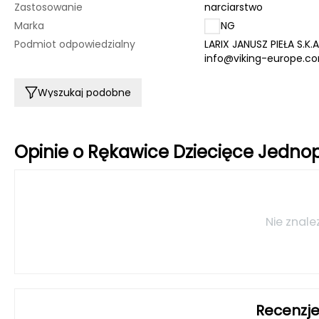
Zastosowanie
narciarstwo
Marka
VIKING
Podmiot odpowiedzialny
LARIX JANUSZ PIEŁA S.K.
info@viking-europe.c
Wyszukaj podobne
Opinie o Rękawice Dziecięce Jedno
Nie znale
Recenzje