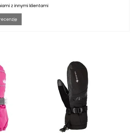
niami z innymi klientami
 recenzję