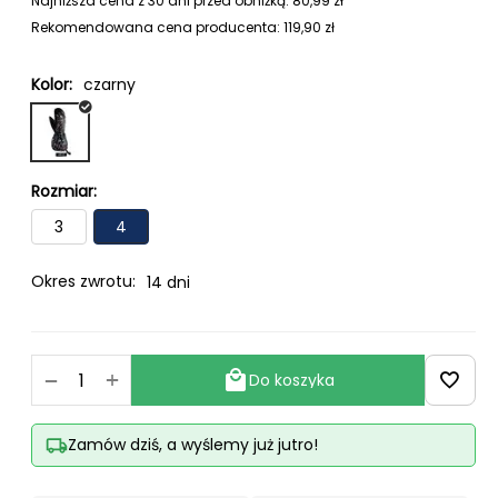
Najniższa cena z 30 dni przed obniżką:
80,99
zł
Rekomendowana cena producenta:
119,90
zł
Kolor:
czarny
Rozmiar:
3
4
Okres zwrotu:
14 dni
+
−
Do koszyka
Zamów dziś, a wyślemy już jutro!