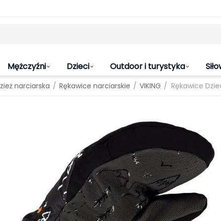
Mężczyźni
Dzieci
Outdoor i turystyka
Siło
/
/
/
zież narciarska
Rękawice narciarskie
VIKING
Rękawice Dzie