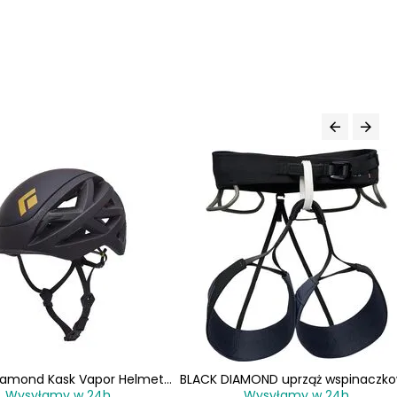
iamond Kask Vapor Helmet
BLACK DIAMOND uprząż wspinaczk
Wysyłamy w 24h
Wysyłamy w 24h