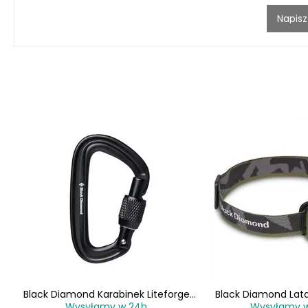
Napisz
owa
Black Diamond Karabinek Liteforge
Black Diamond Lat
Wysyłamy w 24h
Wysyłamy 