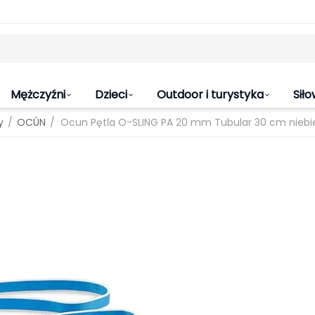
Mężczyźni
Dzieci
Outdoor i turystyka
Siło
/
/
y
OCÚN
Ocun Pętla O-SLING PA 20 mm Tubular 30 cm niebi