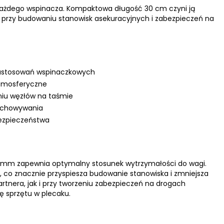
każdego wspinacza. Kompaktowa długość 30 cm czyni ją
 przy budowaniu stanowisk asekuracyjnych i zabezpieczeń na
zastosowań wspinaczkowych
atmosferyczne
niu węzłów na taśmie
zechowywania
ezpieczeństwa
20 mm zapewnia optymalny stosunek wytrzymałości do wagi.
a, co znacznie przyspiesza budowanie stanowiska i zmniejsza
artnera, jak i przy tworzeniu zabezpieczeń na drogach
ę sprzętu w plecaku.