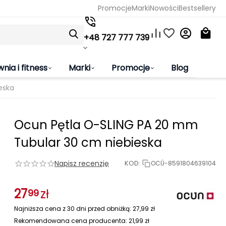
Promocje
Marki
Nowości
Bestsellery
+48 727 777 739
wnia i fitness
Marki
Promocje
Blog
eska
Ocun Pętla O-SLING PA 20 mm
Tubular 30 cm niebieska
Napisz recenzję
KOD:
OCÚ-8591804639104
27
zł
99
Najniższa cena z 30 dni przed obniżką:
27,99
zł
Rekomendowana cena producenta:
21,99
zł