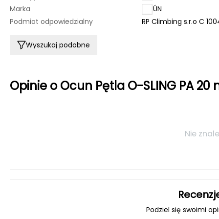
Marka
OCÚN
Podmiot odpowiedzialny
RP Climbing s.r.o C 10
Wyszukaj podobne
Opinie o Ocun Pętla O-SLING PA 20
Nie znale
Recenzj
Podziel się swoimi op