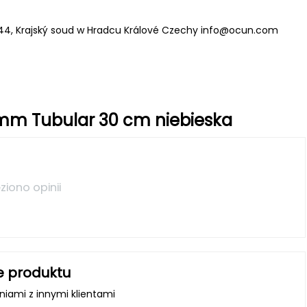
044, Krajský soud w Hradcu Králové Czechy
info@ocun.com
 mm Tubular 30 cm niebieska
ziono opinii
e produktu
iniami z innymi klientami