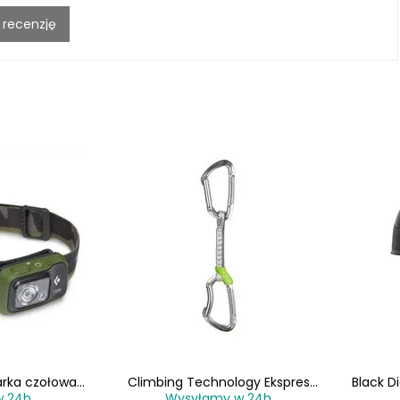
 recenzję
arka czołowa
Climbing Technology Ekspres
Black D
w 24h
Wysyłamy w 24h