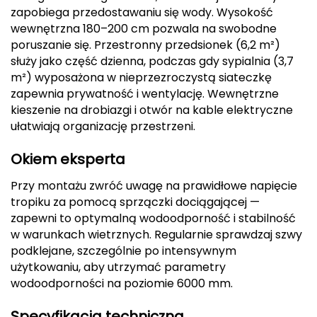
zapobiega przedostawaniu się wody. Wysokość
Deuter
wewnętrzna 180–200 cm pozwala na swobodne
poruszanie się. Przestronny przedsionek (6,2 m²)
Dolomite
służy jako część dzienna, podczas gdy sypialnia (3,7
m²) wyposażona w nieprzezroczystą siateczkę
E
zapewnia prywatność i wentylację. Wewnętrzne
kieszenie na drobiazgi i otwór na kable elektryczne
EISBAR
ułatwiają organizację przestrzeni.
ENERO
Okiem eksperta
ENERO CAMP
Przy montażu zwróć uwagę na prawidłowe napięcie
tropiku za pomocą sprzączki dociągającej —
ENERO PRO
zapewni to optymalną wodoodporność i stabilność
w warunkach wietrznych. Regularnie sprawdzaj szwy
Elmer by Swany
podklejane, szczególnie po intensywnym
użytkowaniu, aby utrzymać parametry
Extremities
wodoodporności na poziomie 6000 mm.
F
Specyfikacja techniczna