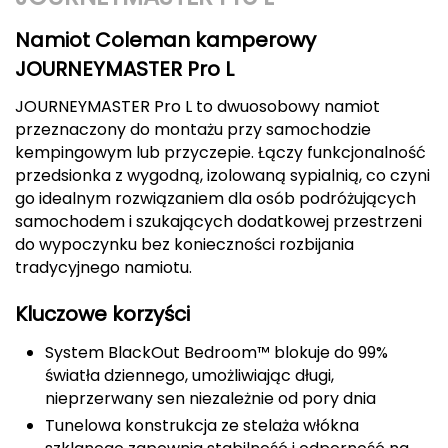
Berghaus
Namiot Coleman kamperowy
Black Diamond
JOURNEYMASTER Pro L
JOURNEYMASTER Pro L to dwuosobowy namiot
Blackburn
przeznaczony do montażu przy samochodzie
kempingowym lub przyczepie. Łączy funkcjonalność
Bliz
przedsionka z wygodną, izolowaną sypialnią, co czyni
go idealnym rozwiązaniem dla osób podróżujących
Bridgedale
samochodem i szukających dodatkowej przestrzeni
do wypoczynku bez konieczności rozbijania
Buff
tradycyjnego namiotu.
C
Kluczowe korzyści
C.A.M.P.
System BlackOut Bedroom™ blokuje do 99%
światła dziennego, umożliwiając długi,
CAMELBAK
nieprzerwany sen niezależnie od pory dnia
Tunelowa konstrukcja ze stelaża włókna
CAMPINGAZ