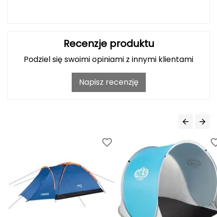
Haago
Hanwag
Recenzje produktu
Hoka
Podziel się swoimi opiniami z innymi klientami
Hydrapak
Napisz recenzję
Hydro Flask
I
IGLOO
INNY
Icebreaker
Icestorm