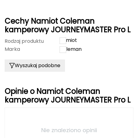
Grand Trunk
Cechy Namiot Coleman
Granger's
kamperowy JOURNEYMASTER Pro L
Namiot
Rodzaj produktu
Gregory
Marka
Coleman
Grivel
Wyszukaj podobne
Gumbies
H
Opinie o Namiot Coleman
HAGLÖFS
kamperowy JOURNEYMASTER Pro L
HMS
HMS PREMIUM
Nie znaleziono opinii