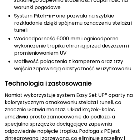
szklanego zapewnia stabilność i odporność na
warunki pogodowe
CMP
System Pitch-in-one pozwala na szybkie
Cassin
rozkładanie dzięki spójnemu oznaczeniu stelaża i
tuneli
Ciele Athletics
Wodoodporność 6000 mm i ognioodporne
wykończenie tropiku chronią przed deszczem i
Climbing Technology
promieniowaniem UV
Możliwość połączenia z kamperem oraz trzy
Coleman
wejścia zapewniają elastyczność w użytkowaniu
Columbia
Technologia i zastosowanie
Namiot wykorzystuje system Easy Set UP® oparty na
Comodo
kolorystycznym oznakowaniu stelaża i tuneli, co
znacznie ułatwia montaż. Układ krążek-kolec
D
umożliwia proste zamocowanie do podłoża, a
DUNLOP
specjalna sprzączka dociągająca zapewnia
odpowiednie napięcie tropiku. Podłoga z PE jest
Darn Tough
zintegrowana i zgrzewana, co eliminuje szczeliny i