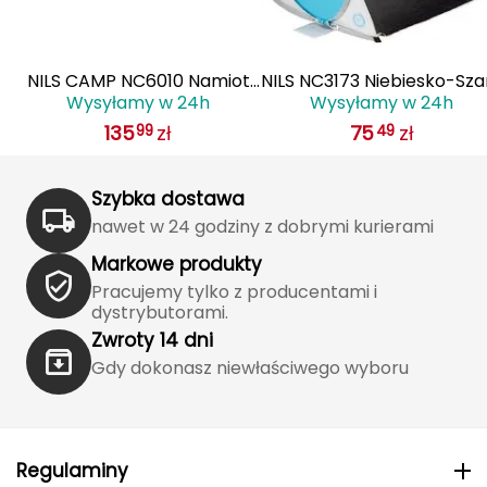
J
JOMA
 2
NILS CAMP NC6010 Namiot
NILS NC3173 Niebiesko-Sza
Jetboil
Wysyłamy w 24h
Wysyłamy w 24h
Kempingowy Hiker Camp
Namiot Plażowy
135
zł
75
zł
99
49
Samorozkładający Podło
Julbo
Camp
Szybka dostawa
K
nawet w 24 godziny z dobrymi kurierami
K2
Markowe produkty
KILLTEC
Pracujemy tylko z producentami i
dystrybutorami.
Zwroty 14 dni
KONG
Gdy dokonasz niewłaściwego wyboru
Kari Traa
Karpos
Regulaminy