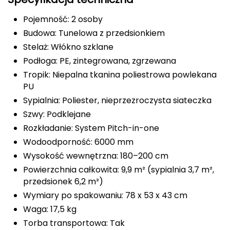
FASHY
Pojemność: 2 osoby
Budowa: Tunelowa z przedsionkiem
Fjord Nansen
Stelaż: Włókno szklane
Podłoga: PE, zintegrowana, zgrzewana
G
Tropik: Niepalna tkanina poliestrowa powlekana
GIVOVA
PU
Sypialnia: Poliester, nieprzezroczysta siateczka
GSI Outdoors
Szwy: Podklejane
Rozkładanie: System Pitch-in-one
Gear Aid
Wodoodporność: 6000 mm
Gerber
Wysokość wewnętrzna: 180–200 cm
Powierzchnia całkowita: 9,9 m² (sypialnia 3,7 m²,
Giant Dragon
przedsionek 6,2 m²)
Wymiary po spakowaniu: 78 x 53 x 43 cm
Gilmonte
Waga: 17,5 kg
Torba transportowa: Tak
Giro