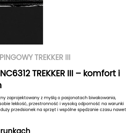
INGOWY TREKKER III
C6312 TREKKER III – komfort i
h
zny zaprojektowany z myślą o pasjonatach biwakowania,
obie lekkość, przestronność i wysoką odporność na warunki
duży przedsionek na sprzęt i wspólne spędzanie czasu nawet
arunkach