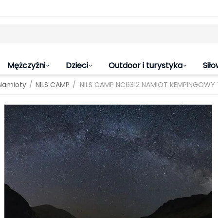
Mężczyźni
Dzieci
Outdoor i turystyka
Siło
/
/
Namioty
NILS CAMP
NILS CAMP NC6312 NAMIOT KEMPINGOWY TR