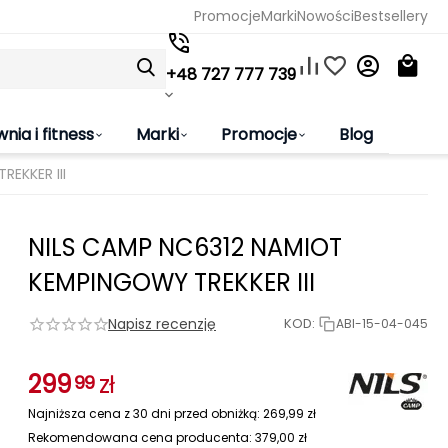
Promocje
Marki
Nowości
Bestsellery
+48 727 777 739
wnia i fitness
Marki
Promocje
Blog
EKKER III
NILS CAMP NC6312 NAMIOT
KEMPINGOWY TREKKER III
Napisz recenzję
KOD:
ABI-15-04-045
299
zł
99
Najniższa cena z 30 dni przed obniżką:
269,99
zł
Rekomendowana cena producenta:
379,00
zł