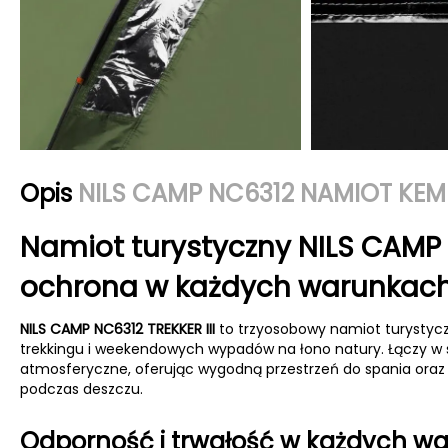
Opis
NILS CAMP NC6312 NAMIOT KEMP
Namiot turystyczny NILS CAMP N
ochrona w każdych warunkac
NILS CAMP NC6312 TREKKER III
to trzyosobowy namiot turystyc
trekkingu i weekendowych wypadów na łono natury. Łączy w s
atmosferyczne, oferując wygodną przestrzeń do spania oraz 
podczas deszczu.
Odporność i trwałość w każdych w