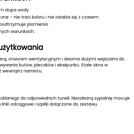
mm słupa wody.
 – nie traci koloru i nie osłabia się z czasem.
 podtrzymuje płomienia.
dnych warunkach.
 użytkowania
tierą, otworem wentylacyjnym i dwoma dużymi wejściami do
owywania butów, plecaków i ekwipunku. Stałe okna w
rt wewnątrz namiotu.
zklanego do odpowiednich tuneli. Niezależną sypialnię mocuje
linki odciągowe i szpilki dołączone do zestawu.