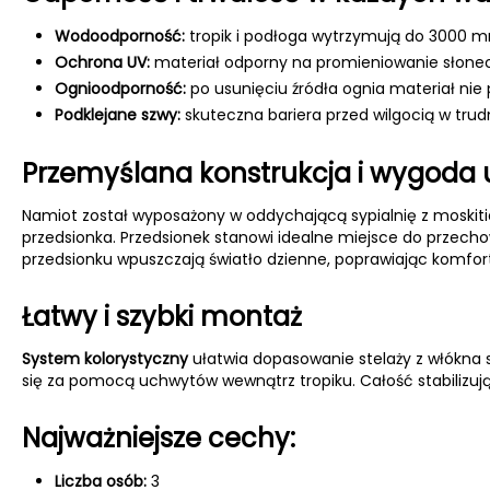
Wodoodporność:
tropik i podłoga wytrzymują do 3000 
Ochrona UV:
materiał odporny na promieniowanie słoneczne
Ognioodporność:
po usunięciu źródła ognia materiał nie
Podklejane szwy:
skuteczna bariera przed wilgocią w tru
Przemyślana konstrukcja i wygoda
Namiot został wyposażony w oddychającą sypialnię z moski
przedsionka. Przedsionek stanowi idealne miejsce do przech
przedsionku wpuszczają światło dzienne, poprawiając komfo
Łatwy i szybki montaż
System kolorystyczny
ułatwia dopasowanie stelaży z włókna s
się za pomocą uchwytów wewnątrz tropiku. Całość stabilizują 
Najważniejsze cechy:
Liczba osób:
3