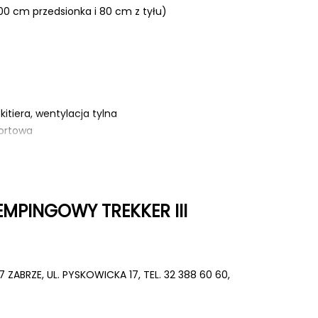
100 cm przedsionka i 80 cm z tyłu)
tiera, wentylacja tylna
portowa
którzy potrzebują lekkiego, solidnego i funkcjonalnego
MPINGOWY TREKKER III
rzemyślanej budowie, odporności na warunki atmosferyczne i
nawet w wymagającym terenie.
go.
07 ZABRZE, UL. PYSKOWICKA 17, TEL. 32 388 60 60,