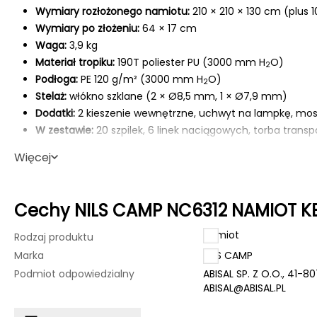
Wymiary rozłożonego namiotu:
210 × 210 × 130 cm (plus 
Wymiary po złożeniu:
64 × 17 cm
Waga:
3,9 kg
Materiał tropiku:
190T poliester PU (3000 mm H
O)
2
Podłoga:
PE 120 g/m² (3000 mm H
O)
2
Stelaż:
włókno szklane (2 × Ø8,5 mm, 1 × Ø7,9 mm)
Dodatki:
2 kieszenie wewnętrzne, uchwyt na lampkę, moski
W zestawie:
20 szpilek, 6 linek naciągowych, torba trans
Więcej
Doskonały wybór na wyprawy
NC6312 TREKKER III
to praktyczne rozwiązanie dla podróżników, 
Cechy NILS CAMP NC6312 NAMIOT KE
namiotu na wypady w góry, nad jezioro czy do lasu. Dzięki p
dużej przestrzeni użytkowej, zapewnia komfortowy nocleg 
Namiot
Rodzaj produktu
Gwarancja:
24 miesiące
Marka
NILS CAMP
Użytkowanie:
Produkt nieprzeznaczony do użytku komercyjne
Podmiot odpowiedzialny
ABISAL SP. Z O.O., 41-8
ABISAL@ABISAL.PL