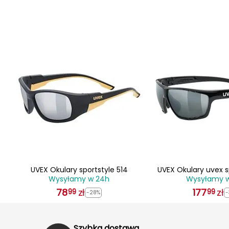
514
UVEX Okulary sportstyle 514
UVEX Okulary uvex s
Wysyłamy w 24h
Wysyłamy 
czarne
78
zł
177
zł
99
99
-28%
-
Szybka dostawa