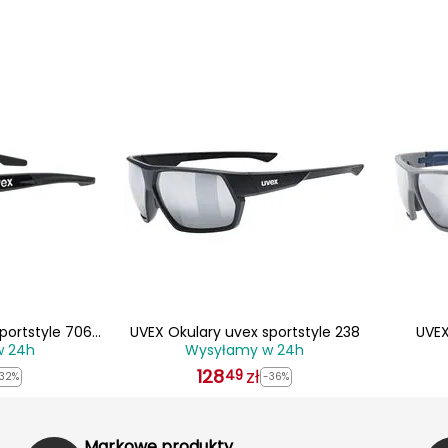
portstyle 706
UVEX Okulary uvex sportstyle 238
UVEX
w 24h
Wysyłamy w 24h
(53
128
zł
49
32%
-36%
Markowe produkty