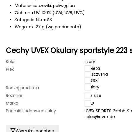
Materiał soczewki: poliwęglan
Ochrona UV: 100% (UVA, UVB, UVC)
Kategoria filtra: S3
Waga: ok. 27 g (wg producenta)
Cechy UVEX Okulary sportstyle 223 
Kolor
szary
kobieta
Płeć
mężczyzna
unisex
okulary
Rodzaj produktu
Rozmiar
one size
Marka
UVEX
Podmiot odpowiedzialny
UVEX SPORTS GmbH & Co
sales@uvex.de
Wyszukaj podobne