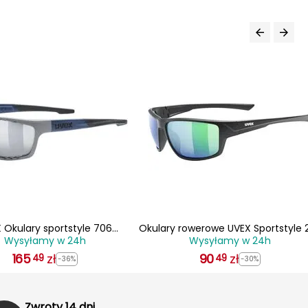
 Okulary sportstyle 706
Okulary rowerowe UVEX Sportstyle 
Wysyłamy w 24h
Wysyłamy w 24h
/2/006/2716/UNI) szare
czarne
165
zł
90
zł
49
49
-36%
-30%
Zwroty 14 dni