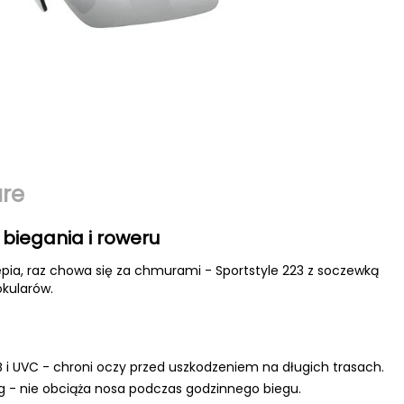
are
 biegania i roweru
epia, raz chowa się za chmurami - Sportstyle 223 z soczewką
okularów.
 i UVC - chroni oczy przed uszkodzeniem na długich trasach.
g - nie obciąża nosa podczas godzinnego biegu.