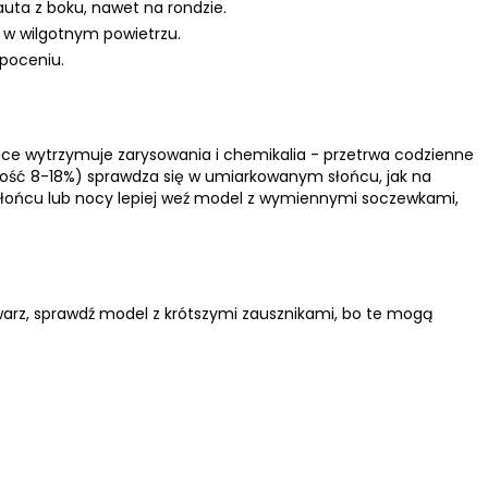
auta z boku, nawet na rondzie.
 w wilgotnym powietrzu.
 poceniu.
ce wytrzymuje zarysowania i chemikalia - przetrwa codzienne
lność 8-18%) sprawdza się w umiarkowanym słońcu, jak na
łońcu lub nocy lepiej weź model z wymiennymi soczewkami,
twarz, sprawdź model z krótszymi zausznikami, bo te mogą