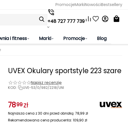
Promocje
Marki
Nowości
Bestsellery
+48 727 777 739
wnia i fitness
Marki
Promocje
Blog
e
UVEX Okulary sportstyle 223 szare
Napisz recenzję
KOD:
UVE-53/0/982/2218/UNI
78
zł
99
Najniższa cena z 30 dni przed obniżką:
78,99
zł
Rekomendowana cena producenta:
109,90
zł