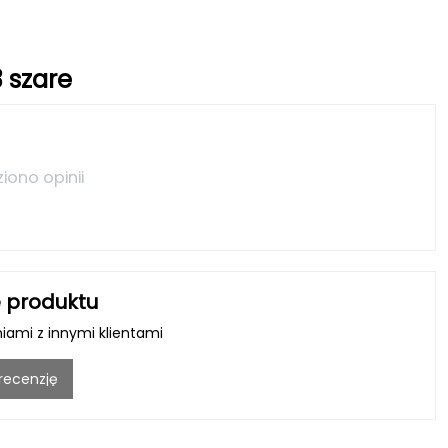
3 szare
ziono opinii
 produktu
niami z innymi klientami
 recenzję